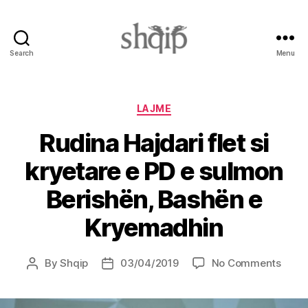
Search
Menu
Shqip.info
Categories
LAJME
Rudina Hajdari flet si
kryetare e PD e sulmon
Berishën, Bashën e
Kryemadhin
on
By
Shqip
03/04/2019
No Comments
Post
Post
Rudi
author
date
Hajda
flet