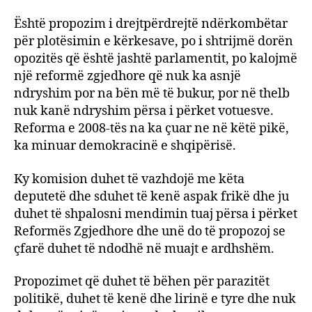
Është propozim i drejtpërdrejtë ndërkombëtar
për plotësimin e kërkesave, po i shtrijmë dorën
opozitës që është jashtë parlamentit, po kalojmë
një reformë zgjedhore që nuk ka asnjë
ndryshim por na bën më të bukur, por në thelb
nuk kanë ndryshim përsa i përket votuesve.
Reforma e 2008-tës na ka çuar ne në këtë pikë,
ka minuar demokracinë e shqipërisë.
Ky komision duhet të vazhdojë me këta
deputetë dhe sduhet të kenë aspak frikë dhe ju
duhet të shpalosni mendimin tuaj përsa i përket
Reformës Zgjedhore dhe unë do të propozoj se
çfarë duhet të ndodhë në muajt e ardhshëm.
Propozimet që duhet të bëhen për parazitët
politikë, duhet të kenë dhe lirinë e tyre dhe nuk