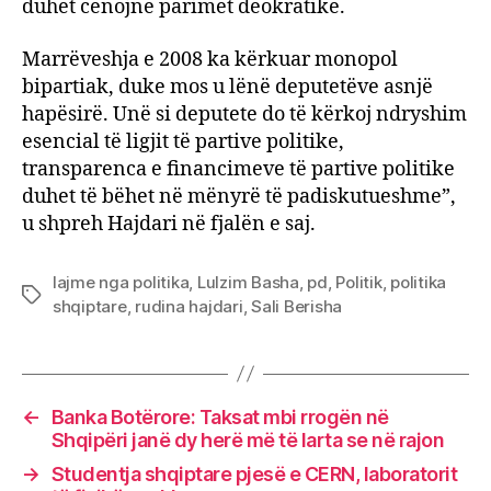
duhet cënojnë parimet deokratike.
Marrëveshja e 2008 ka kërkuar monopol
bipartiak, duke mos u lënë deputetëve asnjë
hapësirë. Unë si deputete do të kërkoj ndryshim
esencial të ligjit të partive politike,
transparenca e financimeve të partive politike
duhet të bëhet në mënyrë të padiskutueshme”,
u shpreh Hajdari në fjalën e saj.
lajme nga politika
,
Lulzim Basha
,
pd
,
Politik
,
politika
Tags
shqiptare
,
rudina hajdari
,
Sali Berisha
←
Banka Botërore: Taksat mbi rrogën në
Shqipëri janë dy herë më të larta se në rajon
→
Studentja shqiptare pjesë e CERN, laboratorit