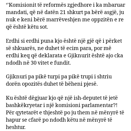
‘’Komisionit të reformës zgjedhore i ka mbaruar
mandati, që në datën 21 shkurt pa bërë asgjë, ju
nuk e keni bërë marrëveshjen me oppzitën e re
që është këtu sot.
Erdhi si erdhi puna kjo është një gjë që i përket
së shkuarës, ne duhet të ecim para, por më
erdhi keq që deklarata e Gjiknurit është ajo cka
ndodh në 30 vitet e fundit.
Gjiknuri pa pikë turpi pa pikë trupi i shtriu
dorën opozitës duhet të bëheni pjesë.
Ku është dëgjuar kjo që një ish-deputet të jetë
bashkëkryetar i një komisioni parlamentar?!
Për qytetarët e thjeshtë po ju them në mënyrë të
hapur se cfarë po ndodh këtu në mënyrë të
heshtur.