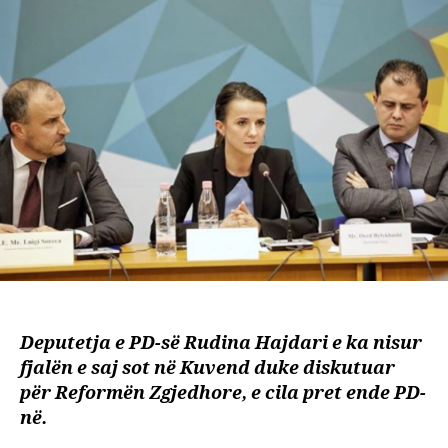
si
kryet
e
PD
e
sulm
Beris
Bash
e
Krye
Deputetja e PD-së Rudina Hajdari e ka nisur
fjalën e saj sot në Kuvend duke diskutuar
për Reformën Zgjedhore, e cila pret ende PD-
në.