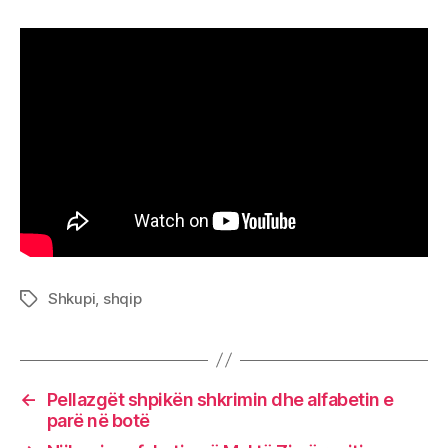
Shkupi
,
shqip
Tags
←
Pellazgët shpikën shkrimin dhe alfabetin e
parë në botë