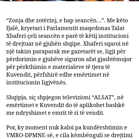
“Zonja dhe zotërinj, e hap seancën…”. Me këto
fjalë, kryetari i Parlamentit maqedonas Talat
Xhaferi çeli seancën e parë të këtij institucioni
të drejtuar në gjuhën shqipe. Xhaferi sqaroi në
një takim paraparak me gazetarët se, ligji për
përdorimin e gjuhëve siguron afat gjashtëmujor
për përkthimin e materialeve të tjera të
Kuvendit, përfshirë edhe emërtimet në
institucionin ligjvënës.
Shqipja, siç shpjegon televizioni “ALSAT”, në
emërtimet e Kuvendit do të aplikohet bashkë
me ndryshimet e emrit të ri të vendit.
Por, ky moment nuk kaloi pa kundërshtimin e
VMRO-DPMNE-së, e cila këmbënguli se drejtimi