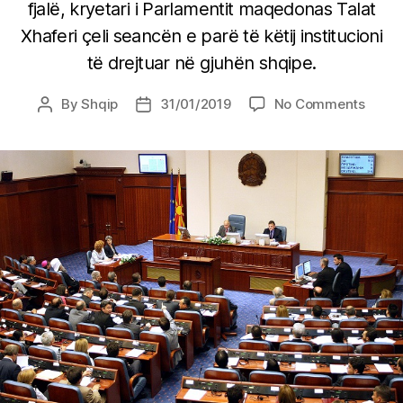
fjalë, kryetari i Parlamentit maqedonas Talat
Xhaferi çeli seancën e parë të këtij institucioni
të drejtuar në gjuhën shqipe.
on
By
Shqip
31/01/2019
No Comments
Post
Post
Shqip
author
date
në
Parla
e
Shkupi
kryep
Xhafe
hapi
seanc
(Vide