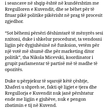
i seancave në shqip është në kundërshtim me
Rregulloren e Kuvendit, dhe se bëhet për të
fituar pikë politike pikërisht në prag të procesit
zgjedhor.
“Sot bëhemi përsëri dëshimtarë të mënyrës sesi
nxitoni, duke i shkelur procedurat, ta vendosni
ligjin për dygjuhësinë në funksion, vetëm për
një votë më shumë dhe për marketing ditor
politik”, tha Nikola Micevski, koordinator i
grupit parlamentar të partisë më të madhe të
opozitës.
Duke u përpjekur të sqarojë këtë çështje,
Xhaferi u shpreh se, fakti që ligjet e tjera dhe
Rregullorja e Kuvendit nuk janë përshtatur
ende me ligjin e gjuhëve, nuk e pengon
zbatimin e tij në Kuvend.