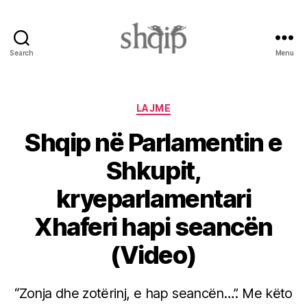
Search
Menu
Shqip.info
Categories
LAJME
Shqip në Parlamentin e
Shkupit,
kryeparlamentari
Xhaferi hapi seancën
(Video)
“Zonja dhe zotërinj, e hap seancën…”. Me këto