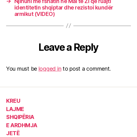
→
Njihuni me fshatin në Mal të Zi që ruajti
identitetin shqiptar dhe rezistoi kundër
armikut (VIDEO)
Leave a Reply
You must be
logged in
to post a comment.
KREU
LAJME
SHQIPËRIA
E ARDHMJA
JETË