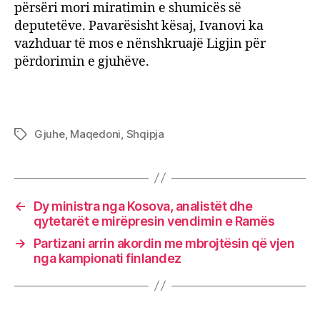
përsëri mori miratimin e shumicës së
deputetëve. Pavarësisht kësaj, Ivanovi ka
vazhduar të mos e nënshkruajë Ligjin për
përdorimin e gjuhëve.
Gjuhe
,
Maqedoni
,
Shqipja
Tags
←
Dy ministra nga Kosova, analistët dhe
qytetarët e mirëpresin vendimin e Ramës
→
Partizani arrin akordin me mbrojtësin që vjen
nga kampionati finlandez