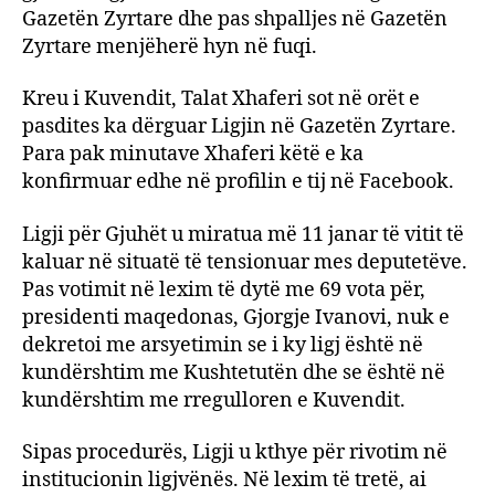
Gazetën Zyrtare dhe pas shpalljes në Gazetën
Zyrtare menjëherë hyn në fuqi.
Kreu i Kuvendit, Talat Xhaferi sot në orët e
pasdites ka dërguar Ligjin në Gazetën Zyrtare.
Para pak minutave Xhaferi këtë e ka
konfirmuar edhe në profilin e tij në Facebook.
Ligji për Gjuhët u miratua më 11 janar të vitit të
kaluar në situatë të tensionuar mes deputetëve.
Pas votimit në lexim të dytë me 69 vota për,
presidenti maqedonas, Gjorgje Ivanovi, nuk e
dekretoi me arsyetimin se i ky ligj është në
kundërshtim me Kushtetutën dhe se është në
kundërshtim me rregulloren e Kuvendit.
Sipas procedurës, Ligji u kthye për rivotim në
institucionin ligjvënës. Në lexim të tretë, ai