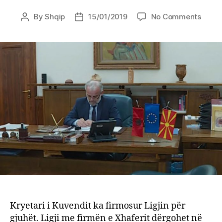
on
By
Shqip
15/01/2019
No Comments
Post
Post
Shqipj
author
date
gjuhë
zyrta
në
Maqed
firmo
Talat
Xhafe
Kryetari i Kuvendit ka firmosur Ligjin për
gjuhët. Ligji me firmën e Xhaferit dërgohet në