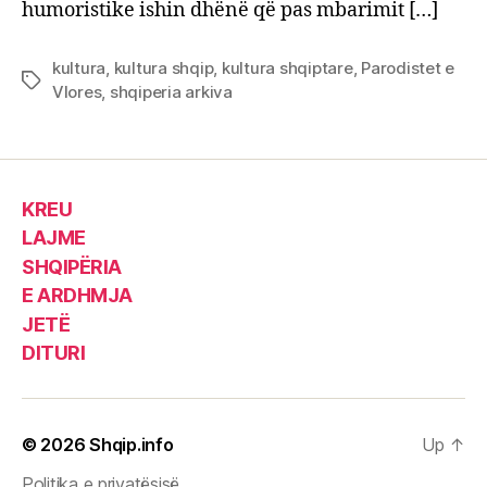
humoristike ishin dhënë që pas mbarimit […]
kultura
,
kultura shqip
,
kultura shqiptare
,
Parodistet e
Tags
Vlores
,
shqiperia arkiva
KREU
LAJME
SHQIPËRIA
E ARDHMJA
JETË
DITURI
© 2026
Shqip.info
Up
↑
Politika e privatësisë