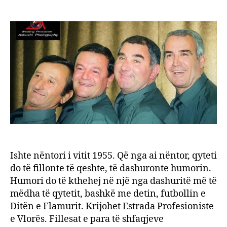
Histo
author
date
estra
së
Vlorë
dhe
katër
parod
të
saj
Ishte nëntori i vitit 1955. Që nga ai nëntor, qyteti
do të fillonte të qeshte, të dashuronte humorin.
Humori do të kthehej në një nga dashuritë më të
mëdha të qytetit, bashkë me detin, futbollin e
Ditën e Flamurit. Krijohet Estrada Profesioniste
e Vlorës. Fillesat e para të shfaqjeve