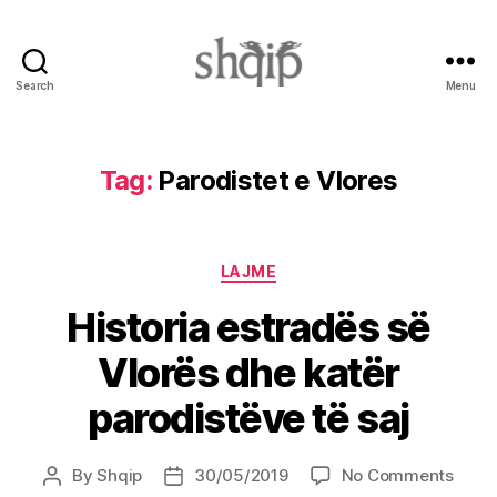
Search
Menu
Shqip.info
Tag:
Parodistet e Vlores
Categories
LAJME
Historia estradës së
Vlorës dhe katër
parodistëve të saj
on
By
Shqip
30/05/2019
No Comments
Post
Post