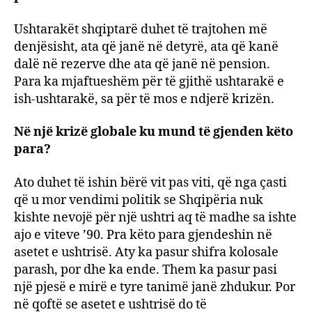
Ushtarakët shqiptarë duhet të trajtohen më
denjësisht, ata që janë në detyrë, ata që kanë
dalë në rezerve dhe ata që janë në pension.
Para ka mjaftueshëm për të gjithë ushtarakë e
ish-ushtarakë, sa për të mos e ndjerë krizën.
Në një krizë globale ku mund të gjenden këto
para?
Ato duhet të ishin bërë vit pas viti, që nga çasti
që u mor vendimi politik se Shqipëria nuk
kishte nevojë për një ushtri aq të madhe sa ishte
ajo e viteve ’90. Pra këto para gjendeshin në
asetet e ushtrisë. Aty ka pasur shifra kolosale
parash, por dhe ka ende. Them ka pasur pasi
një pjesë e mirë e tyre tanimë janë zhdukur. Por
në qoftë se asetet e ushtrisë do të