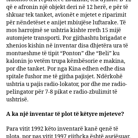
që e afronin një objekt deri në 12 herë, e për të
shkuar tek tanket, avionët e mjetet e riparimit
për nëndetëset e anijet mbiujëse luftarake. Të
mos harrojmë se ushtria kishte rreth 15 mijë
automjete transporti. Por gjithashtu brigadat e
xhenios kishin në inventar disa dhjetëra ura të
montueshme të tipit “Ponton” dhe “Beli” ku
kalonin jo vetëm trupa këmbësorie e makina,
por dhe tanket. Por nga Kina edhen edhe disa
spitale fushor me të gjitha pajisjet. Ndërkohë
ushtria u pajis radio-lokator, por dhe me radio-
pelingator për 7-8 pikat e radio-zbulimit të
ushtrisë.
A ka një inventar të plot të këtyre mjeteve?
Para vitit 1992 këto inventarë kanë qenë të
plota, por pas vitit 1997 gjithçka është asgjësuar.