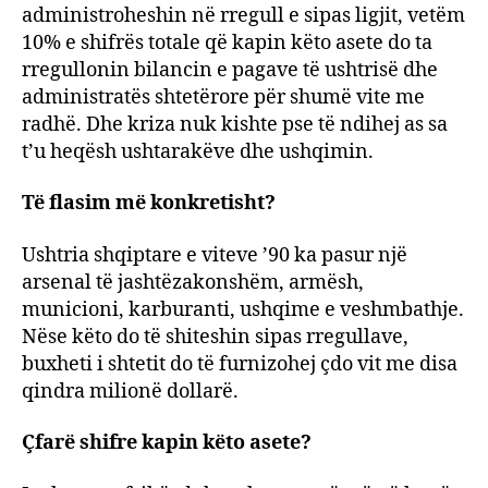
administroheshin në rregull e sipas ligjit, vetëm
10% e shifrës totale që kapin këto asete do ta
rregullonin bilancin e pagave të ushtrisë dhe
administratës shtetërore për shumë vite me
radhë. Dhe kriza nuk kishte pse të ndihej as sa
t’u heqësh ushtarakëve dhe ushqimin.
Të flasim më konkretisht?
Ushtria shqiptare e viteve ’90 ka pasur një
arsenal të jashtëzakonshëm, armësh,
municioni, karburanti, ushqime e veshmbathje.
Nëse këto do të shiteshin sipas rregullave,
buxheti i shtetit do të furnizohej çdo vit me disa
qindra milionë dollarë.
Çfarë shifre kapin këto asete?