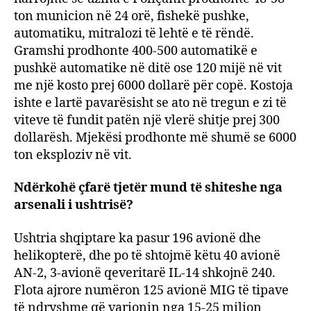
ton municion në 24 orë, fishekë pushke,
automatiku, mitralozi të lehtë e të rëndë.
Gramshi prodhonte 400-500 automatikë e
pushkë automatike në ditë ose 120 mijë në vit
me një kosto prej 6000 dollarë për copë. Kostoja
ishte e lartë pavarësisht se ato në tregun e zi të
viteve të fundit patën një vlerë shitje prej 300
dollarësh. Mjekësi prodhonte më shumë se 6000
ton eksploziv në vit.
Ndërkohë çfarë tjetër mund të shiteshe nga
arsenali i ushtrisë?
Ushtria shqiptare ka pasur 196 avionë dhe
helikopterë, dhe po të shtojmë këtu 40 avionë
AN-2, 3-avionë qeveritarë IL-14 shkojnë 240.
Flota ajrore numëron 125 avionë MIG të tipave
të ndryshme që varionin nga 15-25 milion