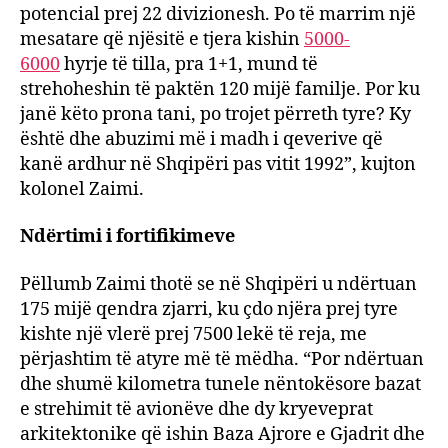
potencial prej 22 divizionesh. Po të marrim një
mesatare që njësitë e tjera kishin
5000-
6000
hyrje të tilla, pra 1+1, mund të
strehoheshin të paktën 120 mijë familje. Por ku
janë këto prona tani, po trojet përreth tyre? Ky
është dhe abuzimi më i madh i qeverive që
kanë ardhur në Shqipëri pas vitit 1992”, kujton
kolonel Zaimi.
Ndërtimi i fortifikimeve
Pëllumb Zaimi thotë se në Shqipëri u ndërtuan
175 mijë qendra zjarri, ku çdo njëra prej tyre
kishte një vlerë prej 7500 lekë të reja, me
përjashtim të atyre më të mëdha. “Por ndërtuan
dhe shumë kilometra tunele nëntokësore bazat
e strehimit të avionëve dhe dy kryeveprat
arkitektonike që ishin Baza Ajrore e Gjadrit dhe