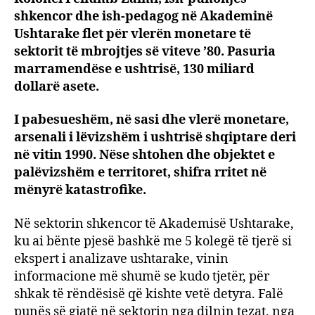
shkencor dhe ish-pedagog në Akademinë
pasur
marr
Ushtarake flet për vlerën monetare të
e
sektorit të mbrojtjes së viteve ’80. Pasuria
ushtr
marramendëse e ushtrisë, 130 miliard
shqip
dollarë asete.
në
vitet
I pabesueshëm, në sasi dhe vlerë monetare,
’80
arsenali i lëvizshëm i ushtrisë shqiptare deri
në vitin 1990. Nëse shtohen dhe objektet e
palëvizshëm e territoret, shifra rritet në
mënyrë katastrofike.
Në sektorin shkencor të Akademisë Ushtarake,
ku ai bënte pjesë bashkë me 5 kolegë të tjerë si
ekspert i analizave ushtarake, vinin
informacione më shumë se kudo tjetër, për
shkak të rëndësisë që kishte vetë detyra. Falë
punës së gjatë në sektorin nga dilnin tezat, nga