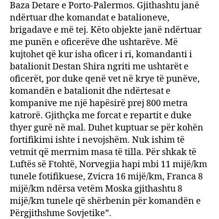
Baza Detare e Porto-Palermos. Gjithashtu janë
ndërtuar dhe komandat e batalioneve,
brigadave e më tej. Këto objekte janë ndërtuar
me punën e oficerëve dhe ushtarëve. Më
kujtohet që kur isha oficer i ri, komandanti i
batalionit Destan Shira ngriti me ushtarët e
oficerët, por duke qenë vet në krye të punëve,
komandën e batalionit dhe ndërtesat e
kompanive me një hapësirë prej 800 metra
katrorë. Gjithçka me forcat e repartit e duke
thyer gurë në mal. Duhet kuptuar se për kohën
fortifikimi ishte i nevojshëm. Nuk ishim të
vetmit që merrnim masa të tilla. Për shkak të
Luftës së Ftohtë, Norvegjia hapi mbi 11 mijë/km
tunele fotifikuese, Zvicra 16 mijë/km, Franca 8
mijë/km ndërsa vetëm Moska gjithashtu 8
mijë/km tunele që shërbenin për komandën e
Përgjithshme Sovjetike”.