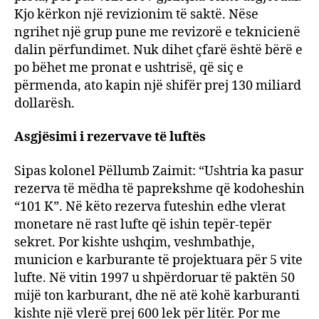
Kjo kërkon një revizionim të saktë. Nëse
ngrihet një grup pune me revizorë e teknicienë
dalin përfundimet. Nuk dihet çfarë është bërë e
po bëhet me pronat e ushtrisë, që siç e
përmenda, ato kapin një shifër prej 130 miliard
dollarësh.
Asgjësimi i rezervave të luftës
Sipas kolonel Pëllumb Zaimit: “Ushtria ka pasur
rezerva të mëdha të paprekshme që kodoheshin
“101 K”. Në këto rezerva futeshin edhe vlerat
monetare në rast lufte që ishin tepër-tepër
sekret. Por kishte ushqim, veshmbathje,
municion e karburante të projektuara për 5 vite
lufte. Në vitin 1997 u shpërdoruar të paktën 50
mijë ton karburant, dhe në atë kohë karburanti
kishte një vlerë prej 600 lek për litër. Por me