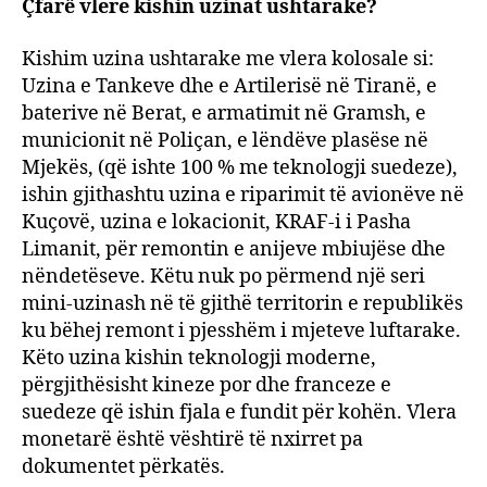
Çfarë vlere kishin uzinat ushtarake?
Kishim uzina ushtarake me vlera kolosale si:
Uzina e Tankeve dhe e Artilerisë në Tiranë, e
baterive në Berat, e armatimit në Gramsh, e
municionit në Poliçan, e lëndëve plasëse në
Mjekës, (që ishte 100 % me teknologji suedeze),
ishin gjithashtu uzina e riparimit të avionëve në
Kuçovë, uzina e lokacionit, KRAF-i i Pasha
Limanit, për remontin e anijeve mbiujëse dhe
nëndetëseve. Këtu nuk po përmend një seri
mini-uzinash në të gjithë territorin e republikës
ku bëhej remont i pjesshëm i mjeteve luftarake.
Këto uzina kishin teknologji moderne,
përgjithësisht kineze por dhe franceze e
suedeze që ishin fjala e fundit për kohën. Vlera
monetarë është vështirë të nxirret pa
dokumentet përkatës.