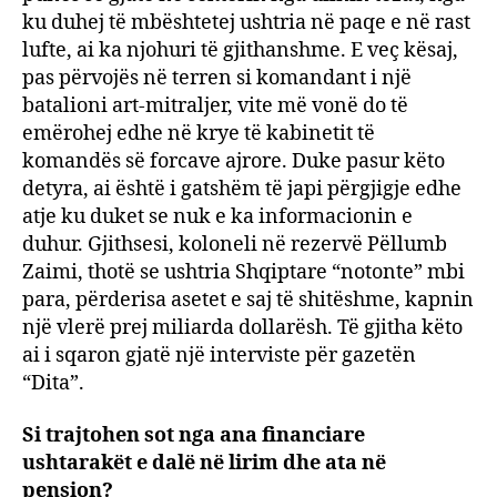
ku duhej të mbështetej ushtria në paqe e në rast
lufte, ai ka njohuri të gjithanshme. E veç kësaj,
pas përvojës në terren si komandant i një
batalioni art-mitraljer, vite më vonë do të
emërohej edhe në krye të kabinetit të
komandës së forcave ajrore. Duke pasur këto
detyra, ai është i gatshëm të japi përgjigje edhe
atje ku duket se nuk e ka informacionin e
duhur. Gjithsesi, koloneli në rezervë Pëllumb
Zaimi, thotë se ushtria Shqiptare “notonte” mbi
para, përderisa asetet e saj të shitëshme, kapnin
një vlerë prej miliarda dollarësh. Të gjitha këto
ai i sqaron gjatë një interviste për gazetën
“Dita”.
Si trajtohen sot nga ana financiare
ushtarakët e dalë në lirim dhe ata në
pension?