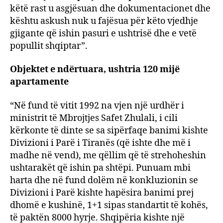
këtë rast u asgjësuan dhe dokumentacionet dhe
kështu askush nuk u fajësua për këto vjedhje
gjigante që ishin pasuri e ushtrisë dhe e vetë
popullit shqiptar”.
Objektet e ndërtuara, ushtria 120 mijë
apartamente
“Në fund të vitit 1992 na vjen një urdhër i
ministrit të Mbrojtjes Safet Zhulali, i cili
kërkonte të dinte se sa sipërfaqe banimi kishte
Divizioni i Parë i Tiranës (që ishte dhe më i
madhe në vend), me qëllim që të strehoheshin
ushtarakët që ishin pa shtëpi. Punuam mbi
harta dhe në fund dolëm në konkluzionin se
Divizioni i Parë kishte hapësira banimi prej
dhomë e kushinë, 1+1 sipas standartit të kohës,
të paktën 8000 hyrje. Shqipëria kishte një