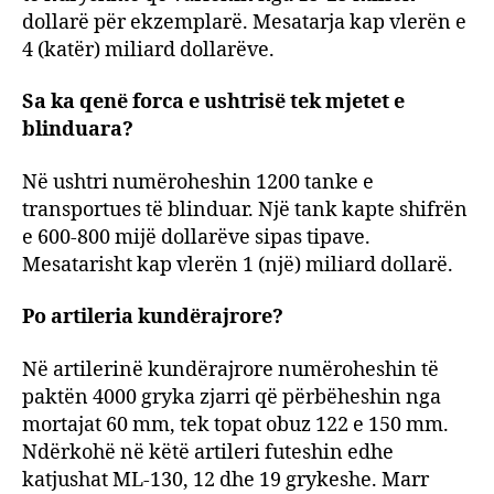
dollarë për ekzemplarë. Mesatarja kap vlerën e
4 (katër) miliard dollarëve.
Sa ka qenë forca e ushtrisë tek mjetet e
blinduara?
Në ushtri numëroheshin 1200 tanke e
transportues të blinduar. Një tank kapte shifrën
e 600-800 mijë dollarëve sipas tipave.
Mesatarisht kap vlerën 1 (një) miliard dollarë.
Po artileria kundërajrore?
Në artilerinë kundërajrore numëroheshin të
paktën 4000 gryka zjarri që përbëheshin nga
mortajat 60 mm, tek topat obuz 122 e 150 mm.
Ndërkohë në këtë artileri futeshin edhe
katjushat ML-130, 12 dhe 19 grykeshe. Marr