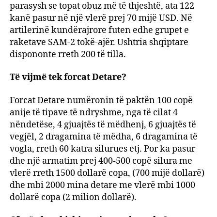
parasysh se topat obuz më të thjeshtë, ata 122
kanë pasur në një vlerë prej 70 mijë USD. Në
artilerinë kundërajrore futen edhe grupet e
raketave SAM-2 tokë-ajër. Ushtria shqiptare
dispononte rreth 200 të tilla.
Të vijmë tek forcat Detare?
Forcat Detare numëronin të paktën 100 copë
anije të tipave të ndryshme, nga të cilat 4
nëndetëse, 4 gjuajtës të mëdhenj, 6 gjuajtës të
vegjël, 2 dragamina të mëdha, 6 dragamina të
vogla, rreth 60 katra silurues etj. Por ka pasur
dhe një armatim prej 400-500 copë silura me
vlerë rreth 1500 dollarë copa, (700 mijë dollarë)
dhe mbi 2000 mina detare me vlerë mbi 1000
dollarë copa (2 milion dollarë).