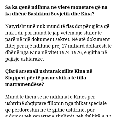
Sa ka qenë ndihma në vlerë monetare që na
ka dhënë Bashkimi Sovjetik dhe Kina?
Natyrisht unë nuk mund të flas dot për gjëra që
nuk i di, por mund të jap vetëm një shifër të
parë në një dokument sekret. Në atë dokument
flitej për një ndihmë prej 17 miliard dollarësh të
dhënë nga Kina në vitet 1974-1976, e gjitha në
pajisje ushtarake.
Çfarë arsenali ushtarak sillte Kina në
Shqipëri për të pasur shifra të tilla
marramendëse?
Mund të them se në ndihmat e Kinës për
ushtrinë shqiptare fillonin nga thikat speciale
që përdoreshin në të gjithë ushtrinë, por
sidomos tek repartet e zbulimit, tek dylbitë B-12