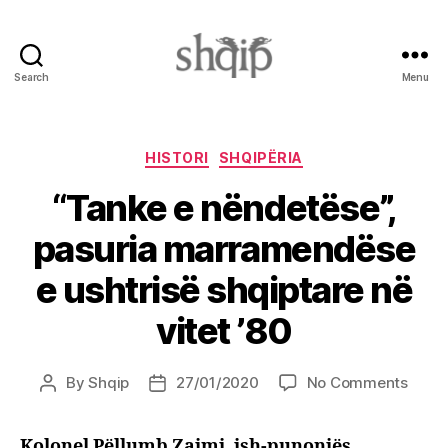
Search
Menu
Shqip.info
Categories
HISTORI
SHQIPËRIA
“Tanke e nëndetëse”,
pasuria marramendëse
e ushtrisë shqiptare në
vitet ’80
on
By
Shqip
27/01/2020
No Comments
Post
Post
“Tank
author
date
e
Kolonel Pëllumb Zaimi, ish-punonjës
nënde