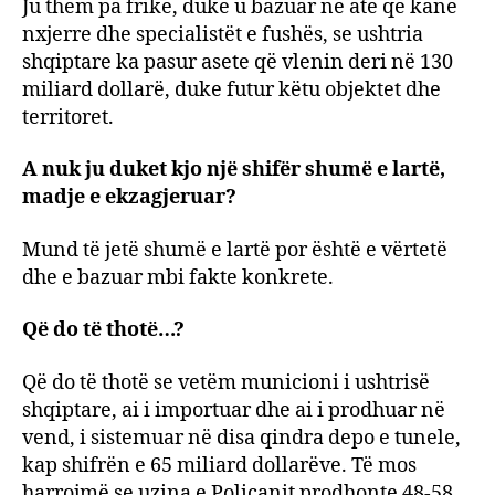
Ju them pa frikë, duke u bazuar në atë që kanë
nxjerre dhe specialistët e fushës, se ushtria
shqiptare ka pasur asete që vlenin deri në 130
miliard dollarë, duke futur këtu objektet dhe
territoret.
A nuk ju duket kjo një shifër shumë e lartë,
madje e ekzagjeruar?
Mund të jetë shumë e lartë por është e vërtetë
dhe e bazuar mbi fakte konkrete.
Që do të thotë…?
Që do të thotë se vetëm municioni i ushtrisë
shqiptare, ai i importuar dhe ai i prodhuar në
vend, i sistemuar në disa qindra depo e tunele,
kap shifrën e 65 miliard dollarëve. Të mos
harrojmë se uzina e Poliçanit prodhonte 48-58