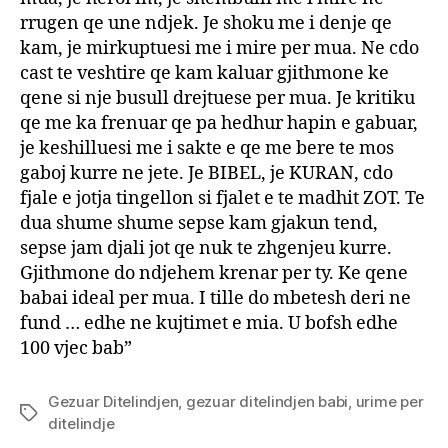
rrugen qe une ndjek. Je shoku me i denje qe
kam, je mirkuptuesi me i mire per mua. Ne cdo
cast te veshtire qe kam kaluar gjithmone ke
qene si nje busull drejtuese per mua. Je kritiku
qe me ka frenuar qe pa hedhur hapin e gabuar,
je keshilluesi me i sakte e qe me bere te mos
gaboj kurre ne jete. Je BIBEL, je KURAN, cdo
fjale e jotja tingellon si fjalet e te madhit ZOT. Te
dua shume shume sepse kam gjakun tend,
sepse jam djali jot qe nuk te zhgenjeu kurre.
Gjithmone do ndjehem krenar per ty. Ke qene
babai ideal per mua. I tille do mbetesh deri ne
fund … edhe ne kujtimet e mia. U bofsh edhe
100 vjec bab”
Gezuar Ditelindjen
,
gezuar ditelindjen babi
,
urime per
Tags
ditelindje