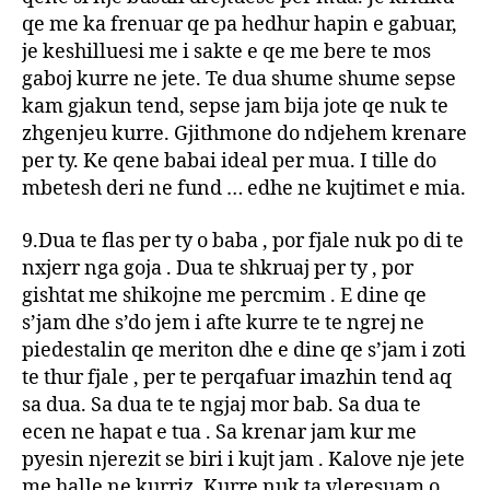
qe me ka frenuar qe pa hedhur hapin e gabuar,
je keshilluesi me i sakte e qe me bere te mos
gaboj kurre ne jete. Te dua shume shume sepse
kam gjakun tend, sepse jam bija jote qe nuk te
zhgenjeu kurre. Gjithmone do ndjehem krenare
per ty. Ke qene babai ideal per mua. I tille do
mbetesh deri ne fund … edhe ne kujtimet e mia.
9.Dua te flas per ty o baba , por fjale nuk po di te
nxjerr nga goja . Dua te shkruaj per ty , por
gishtat me shikojne me percmim . E dine qe
s’jam dhe s’do jem i afte kurre te te ngrej ne
piedestalin qe meriton dhe e dine qe s’jam i zoti
te thur fjale , per te perqafuar imazhin tend aq
sa dua. Sa dua te te ngjaj mor bab. Sa dua te
ecen ne hapat e tua . Sa krenar jam kur me
pyesin njerezit se biri i kujt jam . Kalove nje jete
me halle ne kurriz. Kurre nuk ta vleresuam o