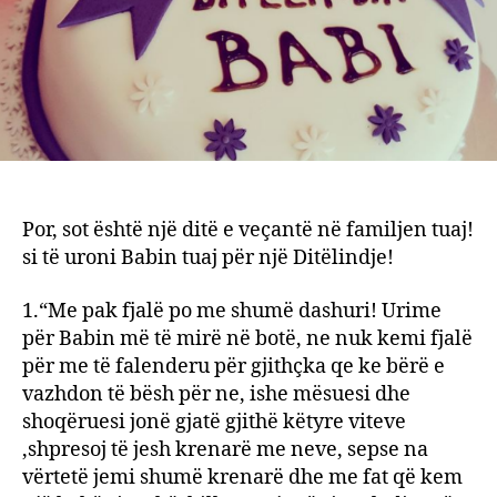
Por, sot është një ditë e veçantë në familjen tuaj!
si të uroni Babin tuaj për një Ditëlindje!
1.“Me pak fjalë po me shumë dashuri! Urime
për Babin më të mirë në botë, ne nuk kemi fjalë
për me të falenderu për gjithçka qe ke bërë e
vazhdon të bësh për ne, ishe mësuesi dhe
shoqëruesi jonë gjatë gjithë këtyre viteve
,shpresoj të jesh krenarë me neve, sepse na
vërtetë jemi shumë krenarë dhe me fat që kem