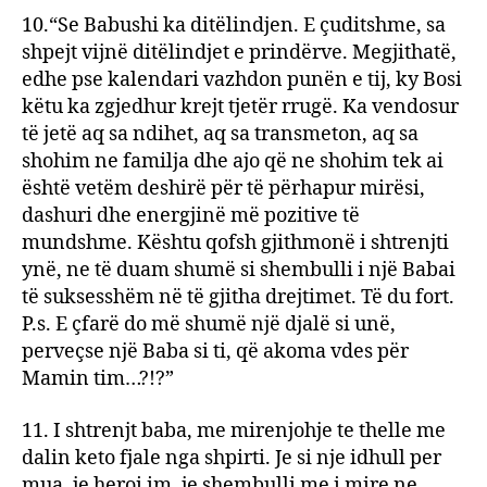
10.“Se Babushi ka ditëlindjen. E çuditshme, sa
shpejt vijnë ditëlindjet e prindërve. Megjithatë,
edhe pse kalendari vazhdon punën e tij, ky Bosi
këtu ka zgjedhur krejt tjetër rrugë. Ka vendosur
të jetë aq sa ndihet, aq sa transmeton, aq sa
shohim ne familja dhe ajo që ne shohim tek ai
është vetëm deshirë për të përhapur mirësi,
dashuri dhe energjinë më pozitive të
mundshme. Kështu qofsh gjithmonë i shtrenjti
ynë, ne të duam shumë si shembulli i një Babai
të suksesshëm në të gjitha drejtimet. Të du fort.
P.s. E çfarë do më shumë një djalë si unë,
perveçse një Baba si ti, që akoma vdes për
Mamin tim…?!?”
11. I shtrenjt baba, me mirenjohje te thelle me
dalin keto fjale nga shpirti. Je si nje idhull per
mua, je heroi im, je shembulli me i mire ne