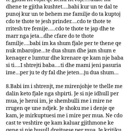
dhene te gjitha kushtet….babi kur un te dal te
punoj kur un te behem me familje do ta kuptoj
cdo te thote te jesh prinder….cdo te thote te
rritesh tre femije…..cdo te thote te jap dhe te
marr nga jeta…dhe cfare do te thote
familje….babi im ka shum fjale per te thene qe
nuk mbarojne…te dua shum dhe jam shum e
kenaqer e lumtur dhe krenare qe kam nje baba
si ti….I shtrejti baba….ti dhe mami jeni pasuria
ime…per ju te dy fal dhe jeten…ju dua shum…
8.Babi im i shtrenjt, me mirenjohje te thelle me
dalin keto fjale nga shpirti. Je si nje idhull per
mua, je heroi im, je shembulli me i mire ne
rrugen qe une ndjek. Je shoku me i denje qe
kam, je mirkuptuesi me i mire per mua. Ne cdo
cast te veshtire qe kam kaluar gjithmone ke
qene si nje busull drejtuese per mua. Je kritiku