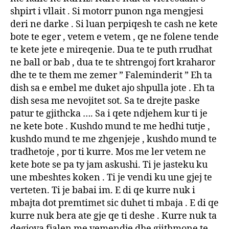
shpirt i vllait . Si motorr punon nga mengjesi
deri ne darke . Si luan perpiqesh te cash ne kete
bote te eger , vetem e vetem , qe ne folene tende
te kete jete e mireqenie. Dua te te puth rrudhat
ne ball or bab , dua te te shtrengoj fort kraharor
dhe te te them me zemer ” Faleminderit ” Eh ta
dish sa e embel me duket ajo shpulla jote . Eh ta
dish sesa me nevojitet sot. Sa te drejte paske
patur te gjithcka …. Sa i qete ndjehem kur ti je
ne kete bote . Kushdo mund te me hedhi tutje ,
kushdo mund te me zhgenjeje , kushdo mund te
tradhetoje , por ti kurre. Mos me ler vetem ne
kete bote se pa ty jam askushi. Ti je jasteku ku
une mbeshtes koken . Ti je vendi ku une gjej te
verteten. Ti je babai im. E di qe kurre nuk i
mbajta dot premtimet sic duhet ti mbaja . E di qe
kurre nuk bera ate gje qe ti deshe . Kurre nuk ta
degjova fjalen me vemendje dhe gjithmone te