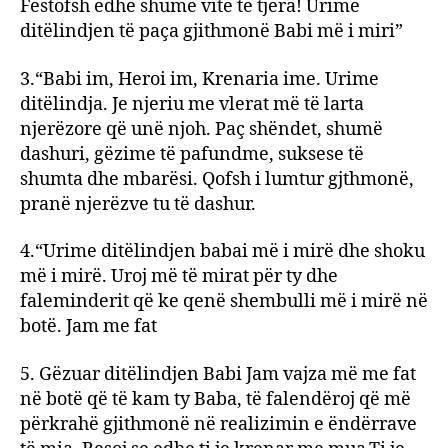
Festofsh edhe shumë vite të tjera! Urime
ditëlindjen të paça gjithmonë Babi më i miri”
3.“Babi im, Heroi im, Krenaria ime. Urime
ditëlindja. Je njeriu me vlerat më të larta
njerëzore që unë njoh. Paç shëndet, shumë
dashuri, gëzime të pafundme, suksese të
shumta dhe mbarësi. Qofsh i lumtur gjthmonë,
pranë njerëzve tu të dashur.
4.“Urime ditëlindjen babai më i mirë dhe shoku
më i mirë. Uroj më të mirat për ty dhe
faleminderit që ke qenë shembulli më i mirë në
botë. Jam me fat
5. Gëzuar ditëlindjen Babi Jam vajza më me fat
në botë që të kam ty Baba, të falendëroj që më
përkrahë gjithmonë në realizimin e ëndërrave