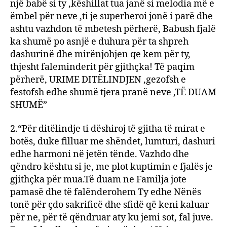
një babë si ty ,këshillat tua janë si melodia më e
ëmbel për neve ,ti je superheroi jonë i parë dhe
ashtu vazhdon të mbetesh përherë, Babush fjalë
ka shumë po asnjë e duhura për ta shpreh
dashurinë dhe mirënjohjen qe kem për ty,
thjesht faleminderit për gjithçka! Të paqim
përherë, URIME DITËLINDJEN ,gezofsh e
festofsh edhe shumë tjera pranë neve ,TË DUAM
SHUMË”
2.“Për ditëlindje ti dëshiroj të gjitha të mirat e
botës, duke filluar me shëndet, lumturi, dashuri
edhe harmoni në jetën tënde. Vazhdo dhe
qëndro kështu si je, me plot kuptimin e fjalës je
gjithçka për mua.Të duam ne Familja jote
pamasë dhe të falënderohem Ty edhe Nënës
tonë për çdo sakrificë dhe sfidë që keni kaluar
për ne, për të qëndruar aty ku jemi sot, fal juve.