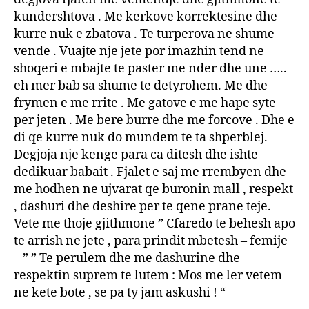
kundershtova . Me kerkove korrektesine dhe
kurre nuk e zbatova . Te turperova ne shume
vende . Vuajte nje jete por imazhin tend ne
shoqeri e mbajte te paster me nder dhe une …..
eh mer bab sa shume te detyrohem. Me dhe
frymen e me rrite . Me gatove e me hape syte
per jeten . Me bere burre dhe me forcove . Dhe e
di qe kurre nuk do mundem te ta shperblej.
Degjoja nje kenge para ca ditesh dhe ishte
dedikuar babait . Fjalet e saj me rrembyen dhe
me hodhen ne ujvarat qe buronin mall , respekt
, dashuri dhe deshire per te qene prane teje.
Vete me thoje gjithmone ” Cfaredo te behesh apo
te arrish ne jete , para prindit mbetesh – femije
– ” ” Te perulem dhe me dashurine dhe
respektin suprem te lutem : Mos me ler vetem
ne kete bote , se pa ty jam askushi ! “