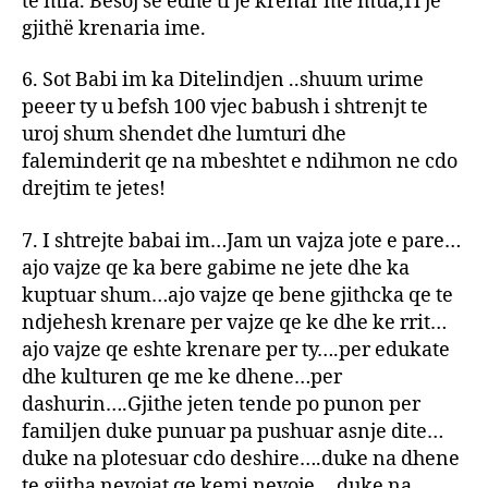
të mia. Besoj se edhe ti je krenar me mua,Ti je
gjithë krenaria ime.
6. Sot Babi im ka Ditelindjen ..shuum urime
peeer ty u befsh 100 vjec babush i shtrenjt te
uroj shum shendet dhe lumturi dhe
faleminderit qe na mbeshtet e ndihmon ne cdo
drejtim te jetes!
7. I shtrejte babai im…Jam un vajza jote e pare…
ajo vajze qe ka bere gabime ne jete dhe ka
kuptuar shum…ajo vajze qe bene gjithcka qe te
ndjehesh krenare per vajze qe ke dhe ke rrit…
ajo vajze qe eshte krenare per ty….per edukate
dhe kulturen qe me ke dhene…per
dashurin….Gjithe jeten tende po punon per
familjen duke punuar pa pushuar asnje dite…
duke na plotesuar cdo deshire….duke na dhene
te gjitha nevojat qe kemi nevoje….duke na