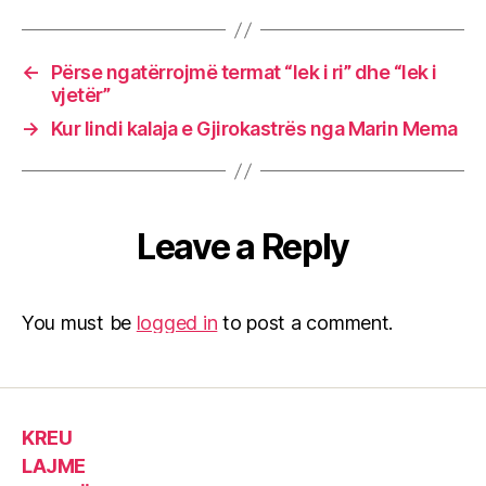
←
Përse ngatërrojmë termat “lek i ri” dhe “lek i
vjetër”
→
Kur lindi kalaja e Gjirokastrës nga Marin Mema
Leave a Reply
You must be
logged in
to post a comment.
KREU
LAJME