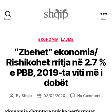
Search
Menu
Shqip.info
Categories
EKONOMIA
LAJME
“Zbehet” ekonomia/
Rishikohet rritja në 2.7 %
e PBB, 2019-ta viti më i
dobët
on
By
Shqip
03/02/2020
No Comments
Post
Post
“Zbeh
author
date
ekon
Ekonomia shqiptare nuk ka përformuar
Rishi