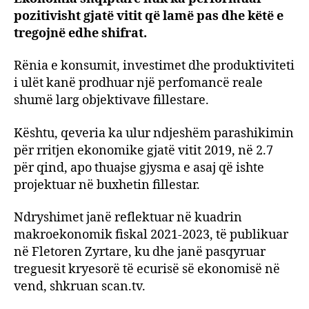
pozitivisht gjatë vitit që lamë pas dhe këtë e
rritja
në
tregojnë edhe shifrat.
2.7
%
Rënia e konsumit, investimet dhe produktiviteti
e
i ulët kanë prodhuar një perfomancë reale
PBB,
shumë larg objektivave fillestare.
2019
ta
Kështu, qeveria ka ulur ndjeshëm parashikimin
viti
për rritjen ekonomike gjatë vitit 2019, në 2.7
më
për qind, apo thuajse gjysma e asaj që ishte
i
dobë
projektuar në buxhetin fillestar.
Ndryshimet janë reflektuar në kuadrin
makroekonomik fiskal 2021-2023, të publikuar
në Fletoren Zyrtare, ku dhe janë pasqyruar
treguesit kryesorë të ecurisë së ekonomisë në
vend, shkruan scan.tv.