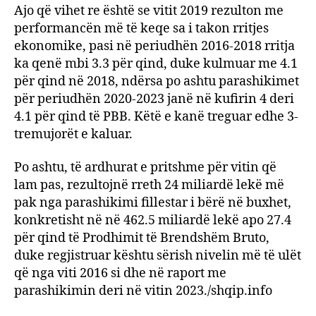
Ajo që vihet re është se vitit 2019 rezulton me
performancën më të keqe sa i takon rritjes
ekonomike, pasi në periudhën 2016-2018 rritja
ka qenë mbi 3.3 për qind, duke kulmuar me 4.1
për qind në 2018, ndërsa po ashtu parashikimet
për periudhën 2020-2023 janë në kufirin 4 deri
4.1 për qind të PBB. Këtë e kanë treguar edhe 3-
tremujorët e kaluar.
Po ashtu, të ardhurat e pritshme për vitin që
lam pas, rezultojnë rreth 24 miliardë lekë më
pak nga parashikimi fillestar i bërë në buxhet,
konkretisht në në 462.5 miliardë lekë apo 27.4
për qind të Prodhimit të Brendshëm Bruto,
duke regjistruar kështu sërish nivelin më të ulët
që nga viti 2016 si dhe në raport me
parashikimin deri në vitin 2023./shqip.info