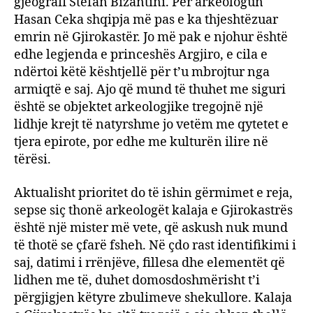
gjeografi Stefan Bizantini. Për arkeologun
Hasan Ceka shqipja më pas e ka thjeshtëzuar
emrin në Gjirokastër. Jo më pak e njohur është
edhe legjenda e princeshës Argjiro, e cila e
ndërtoi këtë kështjellë për t’u mbrojtur nga
armiqtë e saj. Ajo që mund të thuhet me siguri
është se objektet arkeologjike tregojnë një
lidhje krejt të natyrshme jo vetëm me qytetet e
tjera epirote, por edhe me kulturën ilire në
tërësi.
Aktualisht prioritet do të ishin gërmimet e reja,
sepse siç thonë arkeologët kalaja e Gjirokastrës
është një mister më vete, që askush nuk mund
të thotë se çfarë fsheh. Në çdo rast identifikimi i
saj, datimi i rrënjëve, fillesa dhe elementët që
lidhen me të, duhet domosdoshmërisht t’i
përgjigjen këtyre zbulimeve shekullore. Kalaja