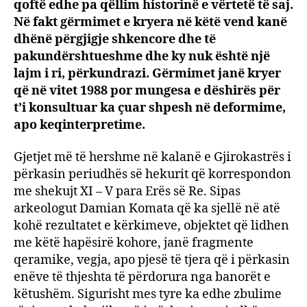
Gjiro
qoftë edhe pa qëllim historinë e vërtetë të saj.
nga
Në fakt gërmimet e kryera në këtë vend kanë
Mari
dhënë përgjigje shkencore dhe të
Mem
pakundërshtueshme dhe ky nuk është një
lajm i ri, përkundrazi. Gërmimet janë kryer
që në vitet 1988 por mungesa e dëshirës për
t’i konsultuar ka çuar shpesh në deformime,
apo keqinterpretime.
Gjetjet më të hershme në kalanë e Gjirokastrës i
përkasin periudhës së hekurit që korrespondon
me shekujt XI – V para Erës së Re. Sipas
arkeologut Damian Komata që ka sjellë në atë
kohë rezultatet e kërkimeve, objektet që lidhen
me këtë hapësirë kohore, janë fragmente
qeramike, vegja, apo pjesë të tjera që i përkasin
enëve të thjeshta të përdorura nga banorët e
këtushëm. Sigurisht mes tyre ka edhe zbulime