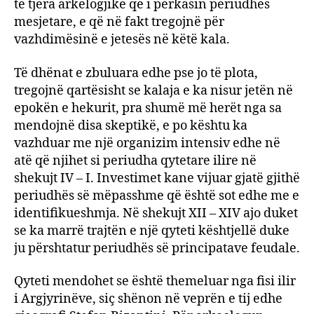
të tjera arkelogjike që i përkasin periudhës
mesjetare, e që në fakt tregojnë për
vazhdimësinë e jetesës në këtë kala.
Të dhënat e zbuluara edhe pse jo të plota,
tregojnë qartësisht se kalaja e ka nisur jetën në
epokën e hekurit, pra shumë më herët nga sa
mendojnë disa skeptikë, e po kështu ka
vazhduar me një organizim intensiv edhe në
atë që njihet si periudha qytetare ilire në
shekujt IV – I. Investimet kane vijuar gjatë gjithë
periudhës së mëpasshme që është sot edhe me e
identifikueshmja. Në shekujt XII – XIV ajo duket
se ka marrë trajtën e një qyteti kështjellë duke
ju përshtatur periudhës së principatave feudale.
Qyteti mendohet se është themeluar nga fisi ilir
i Argjyrinëve, siç shënon në veprën e tij edhe