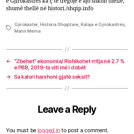
e Gjirokastrës ka ç’të tregojë e ajo shkon thellë,
shumë thellë në histori./shqip.info
Gjirokaster
,
Historia Shqiptare
,
Kalaja e Gjirokastrës
,
Tags
Marin Mema
←
“Zbehet” ekonomia/ Rishikohet rritja në 2.7 %
e PBB, 2019-ta viti më i dobët
→
Sa kalori harxhoni gjatë seksit?
Leave a Reply
You must be
logged in
to post a comment.