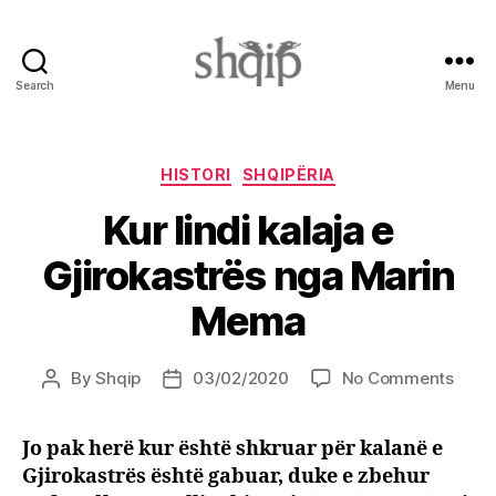
Search
Menu
Shqip.info
Categories
HISTORI
SHQIPËRIA
Kur lindi kalaja e
Gjirokastrës nga Marin
Mema
on
By
Shqip
03/02/2020
No Comments
Post
Post
Kur
author
date
lindi
Jo pak herë kur është shkruar për kalanë e
kalaj
Gjirokastrës është gabuar, duke e zbehur
e