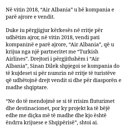
Në vitin 2018, “Air Albania” u bë kompania e
parë ajrore e vendit.
Duke iu përgjigjur kërkesës në rritje për
udhëtim ajror, në vitin 2018, vendi pati
kompaninë e parë ajrore, “Air Albania”, që u
krijua nga një partneritet me “Turkish
Airlines”. Drejtori i përgjithshëm i “Air
Albania”, Sinan Dilek shpjegoi se kompania do
të kujdeset si për numrin në rritje të turistëve
që udhëtojnë drejt vendit si dhe për diasporën e
madhe shqiptare.
“Ne do të mendojmë se si të rrisim fluturimet
dhe destinacionet, por ky projekt ka të bëjë
edhe me diçka më të madhe dhe kjo është
ëndrra krijuese e Shqipërisë”, shtoi ai.