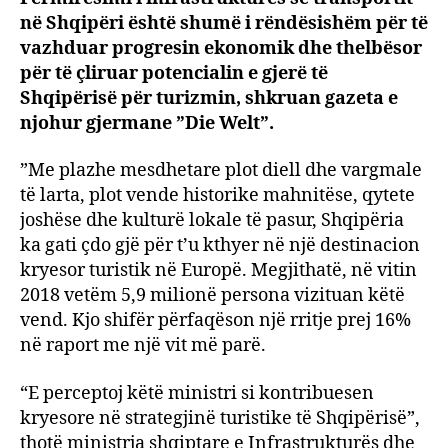
në Shqipëri është shumë i rëndësishëm për të
shtyll
kurri
vazhduar progresin ekonomik dhe thelbësor
e
për të çliruar potencialin e gjerë të
rritje
Shqipërisë për turizmin, shkruan gazeta e
ekon
njohur gjermane ”Die Welt”.
të
Shqip
”Me plazhe mesdhetare plot diell dhe vargmale
të larta, plot vende historike mahnitëse, qytete
joshëse dhe kulturë lokale të pasur, Shqipëria
ka gati çdo gjë për t’u kthyer në një destinacion
kryesor turistik në Europë. Megjithatë, në vitin
2018 vetëm 5,9 milionë persona vizituan këtë
vend. Kjo shifër përfaqëson një rritje prej 16%
në raport me një vit më parë.
“E perceptoj këtë ministri si kontribuesen
kryesore në strategjinë turistike të Shqipërisë”,
thotë ministrja shqiptare e Infrastrukturës dhe