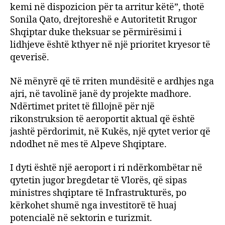
kemi në dispozicion për ta arritur këtë”, thotë
Sonila Qato, drejtoreshë e Autoritetit Rrugor
Shqiptar duke theksuar se përmirësimi i
lidhjeve është kthyer në një prioritet kryesor të
qeverisë.
Në mënyrë që të rriten mundësitë e ardhjes nga
ajri, në tavolinë janë dy projekte madhore.
Ndërtimet pritet të fillojnë për një
rikonstruksion të aeroportit aktual që është
jashtë përdorimit, në Kukës, një qytet verior që
ndodhet në mes të Alpeve Shqiptare.
I dyti është një aeroport i ri ndërkombëtar në
qytetin jugor bregdetar të Vlorës, që sipas
ministres shqiptare të Infrastrukturës, po
kërkohet shumë nga investitorë të huaj
potencialë në sektorin e turizmit.