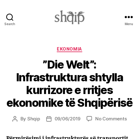
Search
Menu
Shqip.info
Categories
EKONOMIA
”Die Welt”:
Infrastruktura shtylla
kurrizore e rritjes
ekonomike të Shqipërisë
on
By
Shqip
09/06/2019
No Comments
Post
Post
”Die
author
date
Welt”:
Përmirësimi i infrastrukturës së transportit
Infra