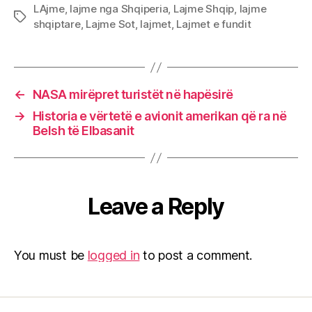
LAjme
,
lajme nga Shqiperia
,
Lajme Shqip
,
lajme
Tags
shqiptare
,
Lajme Sot
,
lajmet
,
Lajmet e fundit
←
NASA mirëpret turistët në hapësirë
→
Historia e vërtetë e avionit amerikan që ra në
Belsh të Elbasanit
Leave a Reply
You must be
logged in
to post a comment.