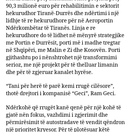
90,3 milionë euro për rehabilitimin e sektorit
hekurudhor Tiranë-Durrës dhe ndërtimi i një
lidhje të re hekurudhore për në Aeroportin
Ndërkombëtar të Tiranës. Linja e re
hekurudhore do të lidhet në mënyrë strategjike
me Portin e Durrësit, porti më i madhe tregtar
në Shqipëri, me Malin e Zi dhe Kosovën. Porti
gjithashtu po i nënshtrohet një transformimi
serioz, me një projekt për të thelluar limanin
dhe për të zgjeruar kanalet hyrëse.
“Tani për herë të parë kemi rrugë cilësore”,
thotë drejtori i kompanisë “Geci”, Ram Geci.
Ndërkohë që rrugët kanë qenë për një kohë të
gjatë nën fokus, vazhdimi i zgjerimit dhe
përmirësimit të autostradave të vendit qëndron
një prioritet kryesor. Për të plotësuar këtë