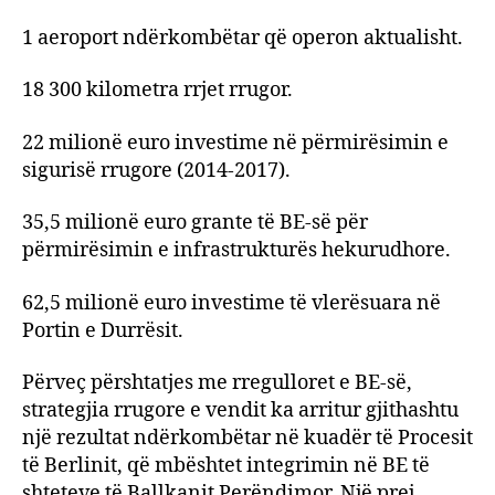
1 aeroport ndërkombëtar që operon aktualisht.
18 300 kilometra rrjet rrugor.
22 milionë euro investime në përmirësimin e
sigurisë rrugore (2014-2017).
35,5 milionë euro grante të BE-së për
përmirësimin e infrastrukturës hekurudhore.
62,5 milionë euro investime të vlerësuara në
Portin e Durrësit.
Përveç përshtatjes me rregulloret e BE-së,
strategjia rrugore e vendit ka arritur gjithashtu
një rezultat ndërkombëtar në kuadër të Procesit
të Berlinit, që mbështet integrimin në BE të
shteteve të Ballkanit Perëndimor. Një prej