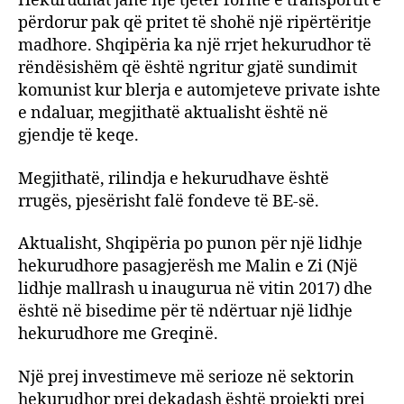
Hekurudhat janë një tjetër formë e transportit e
përdorur pak që pritet të shohë një ripërtëritje
madhore. Shqipëria ka një rrjet hekurudhor të
rëndësishëm që është ngritur gjatë sundimit
komunist kur blerja e automjeteve private ishte
e ndaluar, megjithatë aktualisht është në
gjendje të keqe.
Megjithatë, rilindja e hekurudhave është
rrugës, pjesërisht falë fondeve të BE-së.
Aktualisht, Shqipëria po punon për një lidhje
hekurudhore pasagjerësh me Malin e Zi (Një
lidhje mallrash u inaugurua në vitin 2017) dhe
është në bisedime për të ndërtuar një lidhje
hekurudhore me Greqinë.
Një prej investimeve më serioze në sektorin
hekurudhor prej dekadash është projekti prej