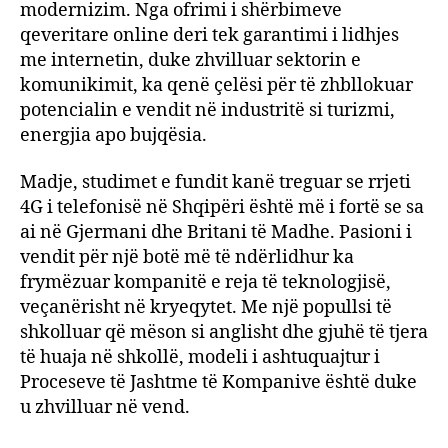
modernizim. Nga ofrimi i shërbimeve
qeveritare online deri tek garantimi i lidhjes
me internetin, duke zhvilluar sektorin e
komunikimit, ka qenë çelësi për të zhbllokuar
potencialin e vendit në industritë si turizmi,
energjia apo bujqësia.
Madje, studimet e fundit kanë treguar se rrjeti
4G i telefonisë në Shqipëri është më i fortë se sa
ai në Gjermani dhe Britani të Madhe. Pasioni i
vendit për një botë më të ndërlidhur ka
frymëzuar kompanitë e reja të teknologjisë,
veçanërisht në kryeqytet. Me një popullsi të
shkolluar që mëson si anglisht dhe gjuhë të tjera
të huaja në shkollë, modeli i ashtuquajtur i
Proceseve të Jashtme të Kompanive është duke
u zhvilluar në vend.