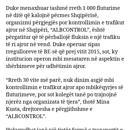
Duke menaxhuar tashmë rreth 1 000 fluturime
në ditë që kalojnë përmes Shqipërisë,
organizmi përgjegjës por kontrollimin e trafikut
ajror në Shqipëri, “ALBCONTROL”, është
përgatitur që të përballojë fluksin e një trafiku
të ri ajror në vend. Duke operuar sipas
rregulloreve të BE-së që prej vitit 2015, sot, ky
institucion operon mbi mesataren në aspektin e
shërbimeve për udhëtimin ajror.
“Rreth 30 vite më parë, nuk dinim asgjë mbi
kontrollimin e trafikut ajror apo mbikëqyrjes së
fluturimeve, por sot kolegët tanë po trajnojnë
njerëz nga organizata të tjera”, thotë Mina
Kusta, drejtoresha e përgjithshme e
“ALBCONTROL”.