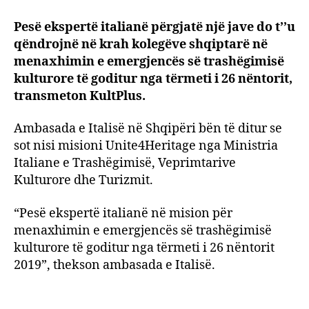
italia
Pesë ekspertë italianë përgjatë një jave do t’’u
në
qëndrojnë në krah kolegëve shqiptarë në
krah
të
menaxhimin e emergjencës së trashëgimisë
koleg
kulturore të goditur nga tërmeti i 26 nëntorit,
shqip
transmeton KultPlus.
në
mbroj
Ambasada e Italisë në Shqipëri bën të ditur se
të
sot nisi misioni Unite4Heritage nga Ministria
trash
Italiane e Trashëgimisë, Veprimtarive
kultu
Kulturore dhe Turizmit.
të
dëmt
nga
“Pesë ekspertë italianë në mision për
tërme
menaxhimin e emergjencës së trashëgimisë
kulturore të goditur nga tërmeti i 26 nëntorit
2019”, thekson ambasada e Italisë.