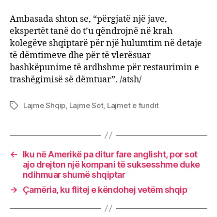
Ambasada shton se, “përgjatë një jave,
ekspertët tanë do t’u qëndrojnë në krah
kolegëve shqiptarë për një hulumtim në detaje
të dëmtimeve dhe për të vlerësuar
bashkëpunime të ardhshme për restaurimin e
trashëgimisë së dëmtuar”. /atsh/
Lajme Shqip
,
Lajme Sot
,
Lajmet e fundit
Tags
←
Iku në Amerikë pa ditur fare anglisht, por sot
ajo drejton një kompani të suksesshme duke
ndihmuar shumë shqiptar
→
Çamëria, ku flitej e këndohej vetëm shqip