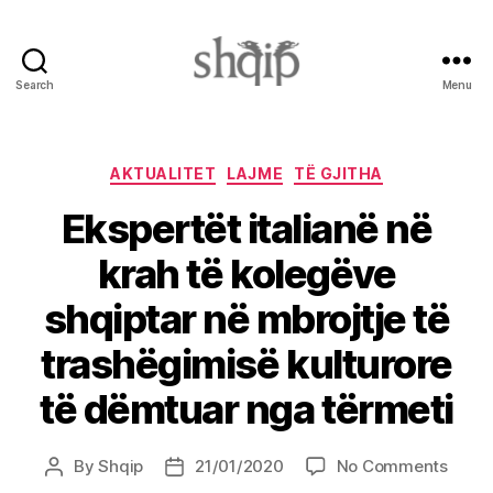
Search
Menu
Shqip.info
Categories
AKTUALITET
LAJME
TË GJITHA
Ekspertët italianë në
krah të kolegëve
shqiptar në mbrojtje të
trashëgimisë kulturore
të dëmtuar nga tërmeti
on
By
Shqip
21/01/2020
No Comments
Post
Post
Ekspe
author
date