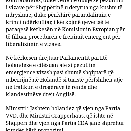
kontrabandës, duke vënë në dukje se pezullimi
i vizave për Shqipërinë u detyrua nga kushte të
ndryshme, duke përfshirë parandalimin e
krimit ndërkufitar, i kërkojmë qeverisë të
paraqesë kërkesën në Komisionin Evropian për
të filluar procedurën e frenimit emergjent për
liberalizimin e vizave.
Në kërkesën drejtuar Parlamentit partitë
holandeze e cilësuan atë si pezullim
emergjence vizash pasi shumë shqiptarë që
mbërrijnë në Holandë si turistë përfshihen atje
në trafikun e drogërave të rënda dhe
klandestinëve drejt Anglisë.
Ministri i Jashtëm holandez që vjen nga Partia
VVD, dhe Ministri Grapperhaus, që ishte në
Shqipëri dhe vjen nga Partia CDA janë shprehur
kundër këtij propozimi.