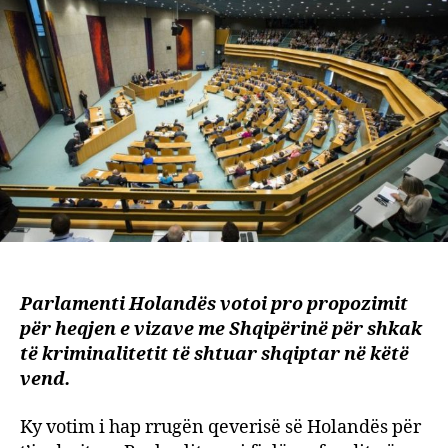
rikthi
e
vizav
me
Shqip
Por
fjalën
e
fundi
e
thotë
BE
Parlamenti Holandës votoi pro propozimit
për heqjen e vizave me Shqipërinë për shkak
të kriminalitetit të shtuar shqiptar në këtë
vend.
Ky votim i hap rrugën qeverisë së Holandës për