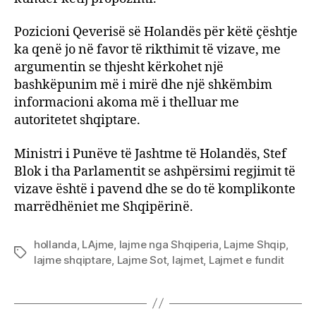
Pozicioni Qeverisë së Holandës për këtë çështje
ka qenë jo në favor të rikthimit të vizave, me
argumentin se thjesht kërkohet një
bashkëpunim më i mirë dhe një shkëmbim
informacioni akoma më i thelluar me
autoritetet shqiptare.
Ministri i Punëve të Jashtme të Holandës, Stef
Blok i tha Parlamentit se ashpërsimi regjimit të
vizave është i pavend dhe se do të komplikonte
marrëdhëniet me Shqipërinë.
hollanda
,
LAjme
,
lajme nga Shqiperia
,
Lajme Shqip
,
Tags
lajme shqiptare
,
Lajme Sot
,
lajmet
,
Lajmet e fundit