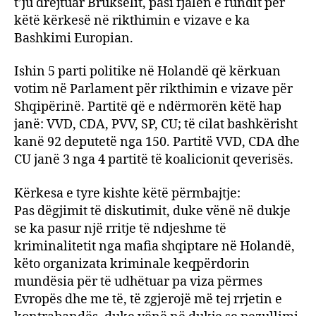
t’ju drejtuar Brukselit, pasi fjalën e fundit për
këtë kërkesë në rikthimin e vizave e ka
Bashkimi Europian.
Ishin 5 parti politike në Holandë që kërkuan
votim në Parlament për rikthimin e vizave për
Shqipërinë. Partitë që e ndërmorën këtë hap
janë: VVD, CDA, PVV, SP, CU; të cilat bashkërisht
kanë 92 deputetë nga 150. Partitë VVD, CDA dhe
CU janë 3 nga 4 partitë të koalicionit qeverisës.
Kërkesa e tyre kishte këtë përmbajtje:
Pas dëgjimit të diskutimit, duke vënë në dukje
se ka pasur një rritje të ndjeshme të
kriminalitetit nga mafia shqiptare në Holandë,
këto organizata kriminale keqpërdorin
mundësia për të udhëtuar pa viza përmes
Evropës dhe me të, të zgjerojë më tej rrjetin e