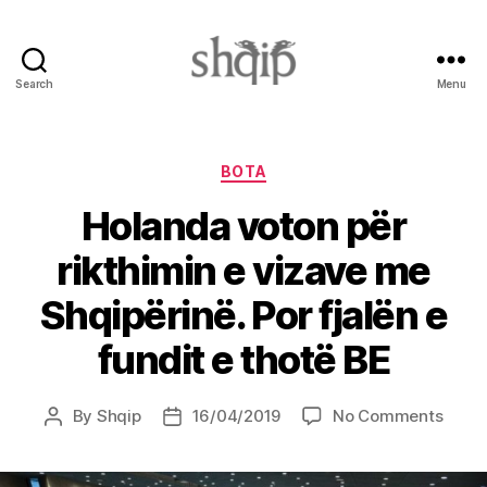
Search
Menu
Shqip.info
Categories
BOTA
Holanda voton për
rikthimin e vizave me
Shqipërinë. Por fjalën e
fundit e thotë BE
on
By
Shqip
16/04/2019
No Comments
Post
Post
Hola
author
date
voton
për