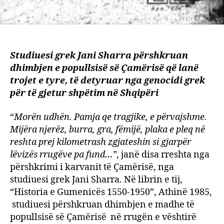
Studiuesi grek Jani Sharra përshkruan
dhimbjen e popullsisë së Çamërisë që lanë
trojet e tyre, të detyruar nga genocidi grek
për të gjetur shpëtim në Shqipëri
“
Morën udhën. Pamja qe tragjike, e përvajshme.
Mijëra njerëz, burra, gra, fëmijë, plaka e pleq në
reshta prej kilometrash zgjateshin si gjarpër
lëvizës rrugëve pa fund…”
, janë disa rreshta nga
përshkrimi i karvanit të Çamërisë, nga
studiuesi grek Jani Sharra. Në librin e tij,
“Historia e Gumenicës 1550-1950”, Athinë 1985,
studiuesi përshkruan dhimbjen e madhe të
popullsisë së Çamërisë në rrugën e vështirë