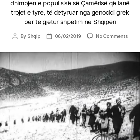
dhimbjen e popullsisë së Çamërisë që lanë
trojet e tyre, të detyruar nga genocidi grek
për të gjetur shpëtim në Shqipëri
on
By
Shqip
06/02/2019
No Comments
Post
Post
Kalva
author
date
i
tragj
së
Çamër
“Mor
udhë
Pamj
qe
tragji
e
përv
(foto)