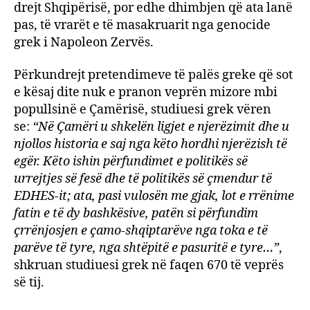
drejt Shqipërisë, por edhe dhimbjen që ata lanë
pas, të vrarët e të masakruarit nga genocide
grek i Napoleon Zervës.
Përkundrejt pretendimeve të palës greke që sot
e kësaj dite nuk e pranon veprën mizore mbi
popullsinë e Çamërisë, studiuesi grek vëren
se:
“Në Çamëri u shkelën ligjet e njerëzimit dhe u
njollos historia e saj nga këto hordhi njerëzish të
egër. Këto ishin përfundimet e politikës së
urrejtjes së fesë dhe të politikës së çmendur të
EDHES-it; ata, pasi vulosën me gjak, lot e rrënime
fatin e të dy bashkësive, patën si përfundim
çrrënjosjen e çamo-shqiptarëve nga toka e të
parëve të tyre, nga shtëpitë e pasuritë e tyre…”
,
shkruan studiuesi grek në faqen 670 të veprës
së tij.