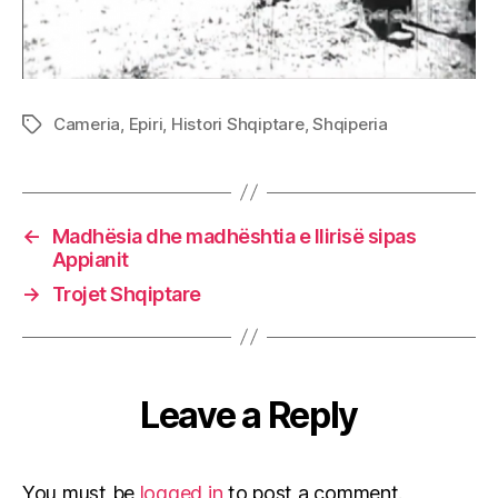
Cameria
,
Epiri
,
Histori Shqiptare
,
Shqiperia
Tags
←
Madhësia dhe madhështia e Ilirisë sipas
Appianit
→
Trojet Shqiptare
Leave a Reply
You must be
logged in
to post a comment.