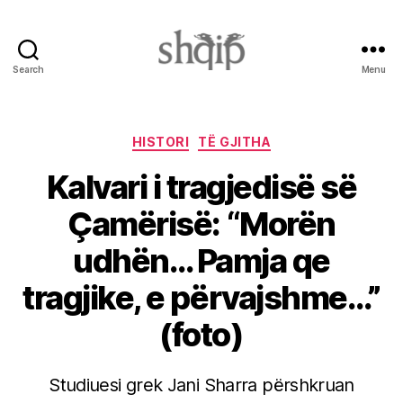
Search
Menu
Shqip.info
Categories
HISTORI
TË GJITHA
Kalvari i tragjedisë së
Çamërisë: “Morën
udhën… Pamja qe
tragjike, e përvajshme…”
(foto)
Studiuesi grek Jani Sharra përshkruan