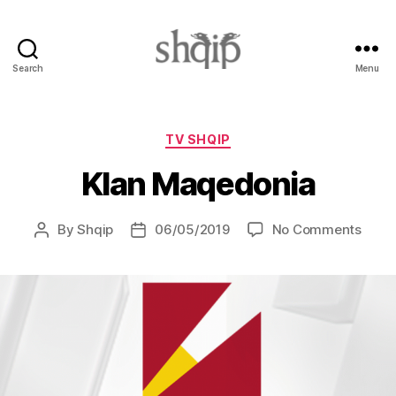
Search
Menu
Shqip.info
Categories
TV SHQIP
Klan Maqedonia
on
By
Shqip
06/05/2019
No Comments
Post
Post
Klan
author
date
Maqe