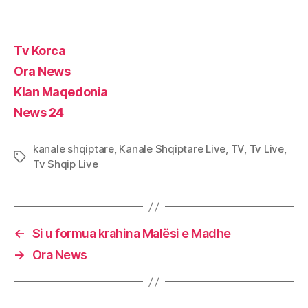
Tv Korca
Ora News
Klan Maqedonia
News 24
kanale shqiptare
,
Kanale Shqiptare Live
,
TV
,
Tv Live
,
Tags
Tv Shqip Live
←
Si u formua krahina Malësi e Madhe
→
Ora News