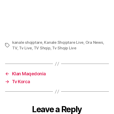
kanale shqiptare
,
Kanale Shqiptare Live
,
Ora News
,
Tags
TV
,
Tv Live
,
TV Shqip
,
Tv Shqip Live
←
Klan Maqedonia
→
Tv Korca
Leave a Reply