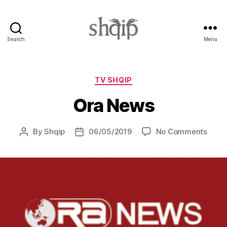
Search
Menu
Shqip.info
Categories
TV SHQIP
Ora News
on
By
Shqip
06/05/2019
No Comments
Post
Post
Ora
author
date
News