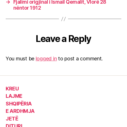
→
Fjalimi origjinal i Ismail Qemalit, Vlorë 28
nëntor 1912
Leave a Reply
You must be
logged in
to post a comment.
KREU
LAJME
SHQIPËRIA
E ARDHMJA
JETË
DITURI