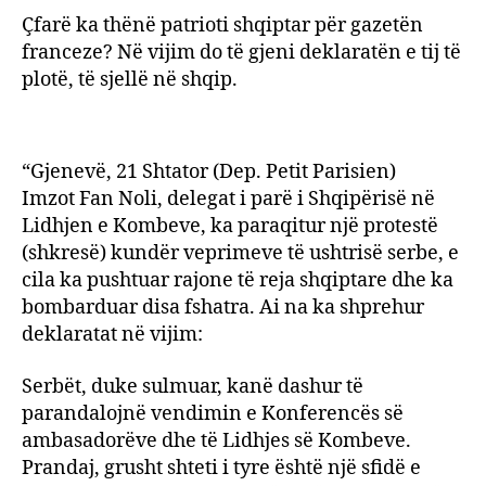
Komb
Çfarë ka thënë patrioti shqiptar për gazetën
franceze? Në vijim do të gjeni deklaratën e tij të
plotë, të sjellë në shqip.
“Gjenevë, 21 Shtator (Dep. Petit Parisien)
Imzot Fan Noli, delegat i parë i Shqipërisë në
Lidhjen e Kombeve, ka paraqitur një protestë
(shkresë) kundër veprimeve të ushtrisë serbe, e
cila ka pushtuar rajone të reja shqiptare dhe ka
bombarduar disa fshatra. Ai na ka shprehur
deklaratat në vijim:
Serbët, duke sulmuar, kanë dashur të
parandalojnë vendimin e Konferencës së
ambasadorëve dhe të Lidhjes së Kombeve.
Prandaj, grusht shteti i tyre është një sfidë e