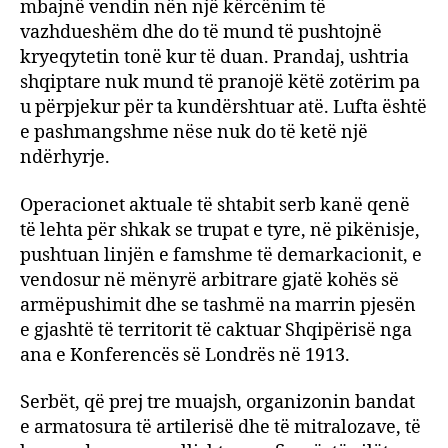
mbajnë vendin nën një kërcënim të
vazhdueshëm dhe do të mund të pushtojnë
kryeqytetin tonë kur të duan. Prandaj, ushtria
shqiptare nuk mund të pranojë këtë zotërim pa
u përpjekur për ta kundërshtuar atë. Lufta është
e pashmangshme nëse nuk do të ketë një
ndërhyrje.
Operacionet aktuale të shtabit serb kanë qenë
të lehta për shkak se trupat e tyre, në pikënisje,
pushtuan linjën e famshme të demarkacionit, e
vendosur në mënyrë arbitrare gjatë kohës së
armëpushimit dhe se tashmë na marrin pjesën
e gjashtë të territorit të caktuar Shqipërisë nga
ana e Konferencës së Londrës në 1913.
Serbët, që prej tre muajsh, organizonin bandat
e armatosura të artilerisë dhe të mitralozave, të