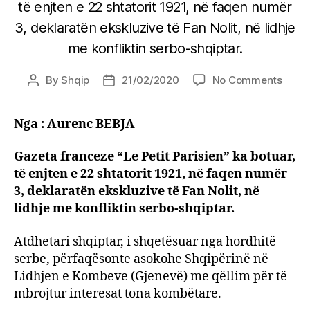
të enjten e 22 shtatorit 1921, në faqen numër
3, deklaratën ekskluzive të Fan Nolit, në lidhje
me konfliktin serbo-shqiptar.
on
By
Shqip
21/02/2020
No Comments
Post
Post
Konfli
author
date
serbo
Nga : Aurenc BEBJA
shqip
dekla
e
Gazeta franceze “Le Petit Parisien” ka botuar,
Fan
të enjten e 22 shtatorit 1921, në faqen numër
Nolit,
3, deklaratën ekskluzive të Fan Nolit, në
deleg
lidhje me konfliktin serbo-shqiptar.
i
parë
Atdhetari shqiptar, i shqetësuar nga hordhitë
i
serbe, përfaqësonte asokohe Shqipërinë në
Shqip
Lidhjen e Kombeve (Gjenevë) me qëllim për të
në
mbrojtur interesat tona kombëtare.
lidhje
e