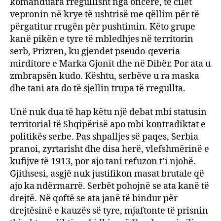
komanduara rregullisht nga oficerë, të cilët
vepronin në krye të ushtrisë me qëllim për të
përgatitur rrugën për pushtimin. Këto grupe
kanë pikën e tyre të mbledhjes në territorin
serb, Prizren, ku gjendet pseudo-qeveria
mirditore e Marka Gjonit dhe në Dibër. Por ata u
zmbrapsën kudo. Kështu, serbëve u ra maska
dhe tani ata do të sjellin trupa të rregullta.
Unë nuk dua të hap këtu një debat mbi statusin
territorial të Shqipërisë apo mbi kontradiktat e
politikës serbe. Pas shpalljes së paqes, Serbia
pranoi, zyrtarisht dhe disa herë, vlefshmërinë e
kufijve të 1913, por ajo tani refuzon t’i njohë.
Gjithsesi, asgjë nuk justifikon masat brutale që
ajo ka ndërmarrë. Serbët pohojnë se ata kanë të
drejtë. Në qoftë se ata janë të bindur për
drejtësinë e kauzës së tyre, mjaftonte të prisnin