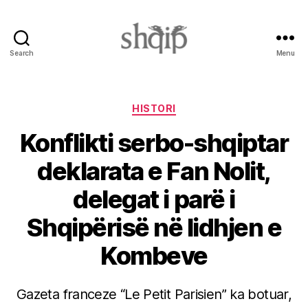
Search
Menu
Shqip.info
Categories
HISTORI
Konflikti serbo-shqiptar
deklarata e Fan Nolit,
delegat i parë i
Shqipërisë në lidhjen e
Kombeve
Gazeta franceze “Le Petit Parisien” ka botuar,