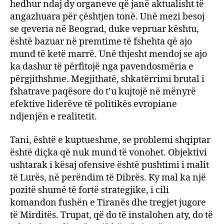
hedhur ndaj dy organeve që janë aktualisht të
angazhuara për çështjen tonë. Unë mezi besoj
se qeveria në Beograd, duke vepruar kështu,
është bazuar në premtime të fshehta që ajo
mund të ketë marrë. Unë thjesht mendoj se ajo
ka dashur të përfitojë nga pavendosmëria e
përgjithshme. Megjithatë, shkatërrimi brutal i
fshatrave paqësore do t’u kujtojë në mënyrë
efektive liderëve të politikës evropiane
ndjenjën e realitetit.
Tani, është e kuptueshme, se problemi shqiptar
është diçka që nuk mund të vonohet. Objektivi
ushtarak i kësaj ofensive është pushtimi i malit
të Lurës, në perëndim të Dibrës. Ky mal ka një
pozitë shumë të fortë strategjike, i cili
komandon fushën e Tiranës dhe tregjet jugore
të Mirditës. Trupat, që do të instalohen aty, do të