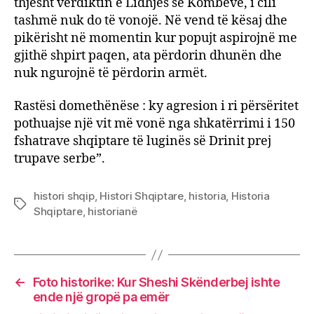
thjesht verdiktin e Lidhjes së Kombeve, i cili
tashmë nuk do të vonojë. Në vend të kësaj dhe
pikërisht në momentin kur popujt aspirojnë me
gjithë shpirt paqen, ata përdorin dhunën dhe
nuk ngurojnë të përdorin armët.
Rastësi domethënëse : ky agresion i ri përsëritet
pothuajse një vit më vonë nga shkatërrimi i 150
fshatrave shqiptare të luginës së Drinit prej
trupave serbe”.
histori shqip
,
Histori Shqiptare
,
historia
,
Historia
Tags
Shqiptare
,
historianë
←
Foto historike: Kur Sheshi Skënderbej ishte
ende një gropë pa emër