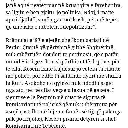
janë aq të ngatërruar në krushqira e farefisnira,
sa ligjin e bën gjaku, jo politika. Ndaj, i majtë
apo i djathtë, s’më ngacmoi kush, për më tepër
që unë isha e mbetem i depolitizuar”.
Rrëmujat e ’97 e gjetën shef komisariati në
Peqin. Çuditë që përfshinë gjithë Shqipërinë,
nuk mbërritën dot deri te peqinasit, që s’patën
mundësi t’i gëzohen shpërthimit të depove, për
të cilat Koseni ishte kujdesur jo vetëm t’i ruante
me policë, por edhe t’i saldonte dyert me shufra
hekuri. Asokohe në qytezë nuk ndodhi asgjë
nga ato, për të cilat veçse u lexua në gazeta. I
sigurt se e la Peqinin në duar të sigurta të
komisariatit të policisë që nuk u thërrmua për
asnjë çast dhe në hijen e famës së tij, që pak nga
pak po krijohej, Koseni pranoi detyrën si shef
komisariati në Tepelenë.