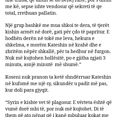
dhe trima, që dinin se do bëhej luftë, por s’dinin
me kë, sepse ishte vendosur që sekreti të qe
total, rrethuan pallatin.
Një grup bashkë me mua shkoi te dera, të tjerët
kishin armët në dorë, gati për çdo të papritur. E
hodhën derën në tokë me leva, hekura e
shkelma, e morëm Kateshin në krahë dhe e
zbritëm nëpër shkallë, për ta hedhur në furgon.
Nuk më kujtohen hollësitë, po e gjitha zgjati 3
minuta, asnjë minutë më shumë.”
Koseni nuk pranon ta ketë shndërruar Kateshin
në kufomë me një sy, sikundër u padit më pas,
kur doli para gjyqit.
“Syrin e kishte vet të plagosur. E vërteta është që
vumë dorë mbi të, por nuk më kujtohet. Di të
them që ato nënat që i kanë mbuluar kokat me