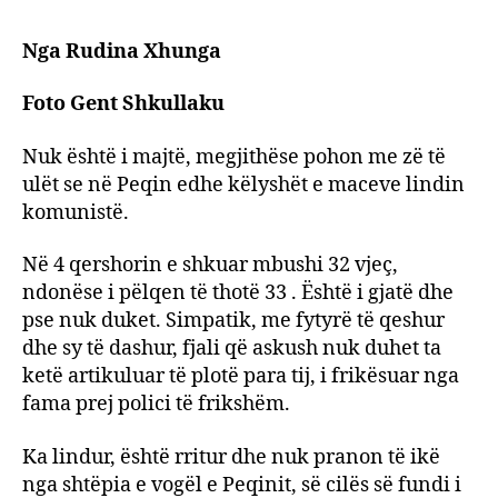
Nga Rudina Xhunga
Foto Gent Shkullaku
Nuk është i majtë, megjithëse pohon me zë të
ulët se në Peqin edhe këlyshët e maceve lindin
komunistë.
Në 4 qershorin e shkuar mbushi 32 vjeç,
ndonëse i pëlqen të thotë 33 . Është i gjatë dhe
pse nuk duket. Simpatik, me fytyrë të qeshur
dhe sy të dashur, fjali që askush nuk duhet ta
ketë artikuluar të plotë para tij, i frikësuar nga
fama prej polici të frikshëm.
Ka lindur, është rritur dhe nuk pranon të ikë
nga shtëpia e vogël e Peqinit, së cilës së fundi i