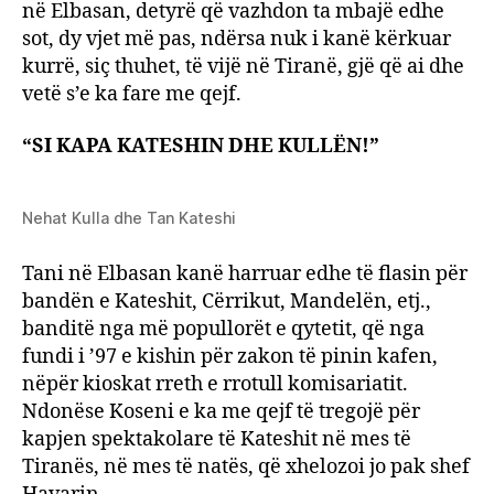
në Elbasan, detyrë që vazhdon ta mbajë edhe
sot, dy vjet më pas, ndërsa nuk i kanë kërkuar
kurrë, siç thuhet, të vijë në Tiranë, gjë që ai dhe
vetë s’e ka fare me qejf.
“SI KAPA KATESHIN DHE KULLËN!”
Nehat Kulla dhe Tan Kateshi
Tani në Elbasan kanë harruar edhe të flasin për
bandën e Kateshit, Cërrikut, Mandelën, etj.,
banditë nga më popullorët e qytetit, që nga
fundi i ’97 e kishin për zakon të pinin kafen,
nëpër kioskat rreth e rrotull komisariatit.
Ndonëse Koseni e ka me qejf të tregojë për
kapjen spektakolare të Kateshit në mes të
Tiranës, në mes të natës, që xhelozoi jo pak shef