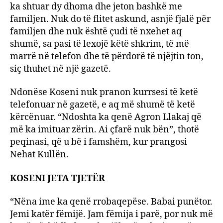
ka shtuar dy dhoma dhe jeton bashkë me
familjen. Nuk do të flitet askund, asnjë fjalë për
familjen dhe nuk është çudi të nxehet aq
shumë, sa pasi të lexojë këtë shkrim, të më
marrë në telefon dhe të përdorë të njëjtin ton,
siç thuhet në një gazetë.
Ndonëse Koseni nuk pranon kurrsesi të ketë
telefonuar në gazetë, e aq më shumë të ketë
kërcënuar. “Ndoshta ka qenë Agron Llakaj që
më ka imituar zërin. Ai çfarë nuk bën”, thotë
peqinasi, që u bë i famshëm, kur prangosi
Nehat Kullën.
KOSENI JETA TJETËR
“Nëna ime ka qenë rrobaqepëse. Babai punëtor.
Jemi katër fëmijë. Jam fëmija i parë, por nuk më