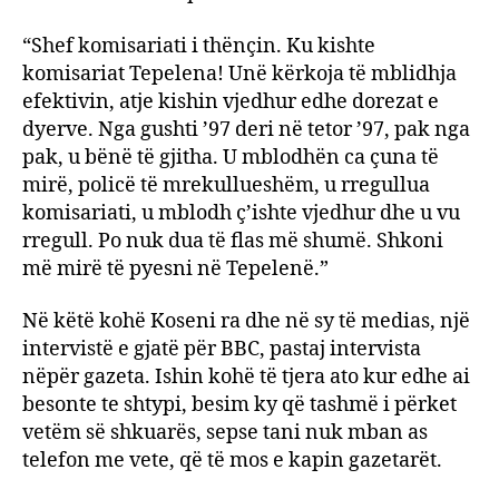
“Shef komisariati i thënçin. Ku kishte
komisariat Tepelena! Unë kërkoja të mblidhja
efektivin, atje kishin vjedhur edhe dorezat e
dyerve. Nga gushti ’97 deri në tetor ’97, pak nga
pak, u bënë të gjitha. U mblodhën ca çuna të
mirë, policë të mrekullueshëm, u rregullua
komisariati, u mblodh ç’ishte vjedhur dhe u vu
rregull. Po nuk dua të flas më shumë. Shkoni
më mirë të pyesni në Tepelenë.”
Në këtë kohë Koseni ra dhe në sy të medias, një
intervistë e gjatë për BBC, pastaj intervista
nëpër gazeta. Ishin kohë të tjera ato kur edhe ai
besonte te shtypi, besim ky që tashmë i përket
vetëm së shkuarës, sepse tani nuk mban as
telefon me vete, që të mos e kapin gazetarët.