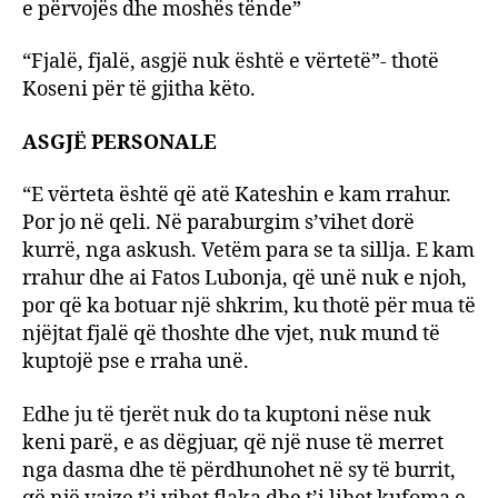
e përvojës dhe moshës tënde”
“Fjalë, fjalë, asgjë nuk është e vërtetë”- thotë
Koseni për të gjitha këto.
ASGJË PERSONALE
“E vërteta është që atë Kateshin e kam rrahur.
Por jo në qeli. Në paraburgim s’vihet dorë
kurrë, nga askush. Vetëm para se ta sillja. E kam
rrahur dhe ai Fatos Lubonja, që unë nuk e njoh,
por që ka botuar një shkrim, ku thotë për mua të
njëjtat fjalë që thoshte dhe vjet, nuk mund të
kuptojë pse e rraha unë.
Edhe ju të tjerët nuk do ta kuptoni nëse nuk
keni parë, e as dëgjuar, që një nuse të merret
nga dasma dhe të përdhunohet në sy të burrit,