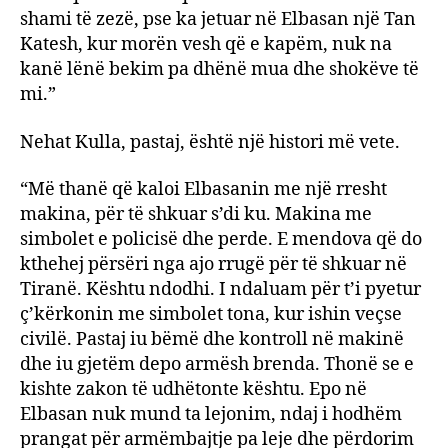
shami të zezë, pse ka jetuar në Elbasan një Tan
Katesh, kur morën vesh që e kapëm, nuk na
kanë lënë bekim pa dhënë mua dhe shokëve të
mi.”
Nehat Kulla, pastaj, është një histori më vete.
“Më thanë që kaloi Elbasanin me një rresht
makina, për të shkuar s’di ku. Makina me
simbolet e policisë dhe perde. E mendova që do
kthehej përsëri nga ajo rrugë për të shkuar në
Tiranë. Kështu ndodhi. I ndaluam për t’i pyetur
ç’kërkonin me simbolet tona, kur ishin veçse
civilë. Pastaj iu bëmë dhe kontroll në makinë
dhe iu gjetëm depo armësh brenda. Thonë se e
kishte zakon të udhëtonte kështu. Epo në
Elbasan nuk mund ta lejonim, ndaj i hodhëm
prangat për armëmbajtje pa leje dhe përdorim