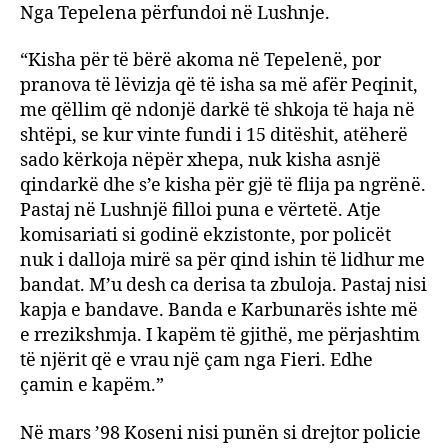
Nga Tepelena përfundoi në Lushnje.
“Kisha për të bërë akoma në Tepelenë, por
pranova të lëvizja që të isha sa më afër Peqinit,
me qëllim që ndonjë darkë të shkoja të haja në
shtëpi, se kur vinte fundi i 15 ditëshit, atëherë
sado kërkoja nëpër xhepa, nuk kisha asnjë
qindarkë dhe s’e kisha për gjë të flija pa ngrënë.
Pastaj në Lushnjë filloi puna e vërtetë. Atje
komisariati si godinë ekzistonte, por policët
nuk i dalloja mirë sa për qind ishin të lidhur me
bandat. M’u desh ca derisa ta zbuloja. Pastaj nisi
kapja e bandave. Banda e Karbunarës ishte më
e rrezikshmja. I kapëm të gjithë, me përjashtim
të njërit që e vrau një çam nga Fieri. Edhe
çamin e kapëm.”
Në mars ’98 Koseni nisi punën si drejtor policie