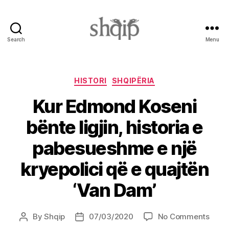
Search
Menu
Shqip.info
Categories
HISTORI
SHQIPËRIA
Kur Edmond Koseni
bënte ligjin, historia e
pabesueshme e një
kryepolici që e quajtën
‘Van Dam’
on
By
Shqip
07/03/2020
No Comments
Post
Post
Kur
author
date