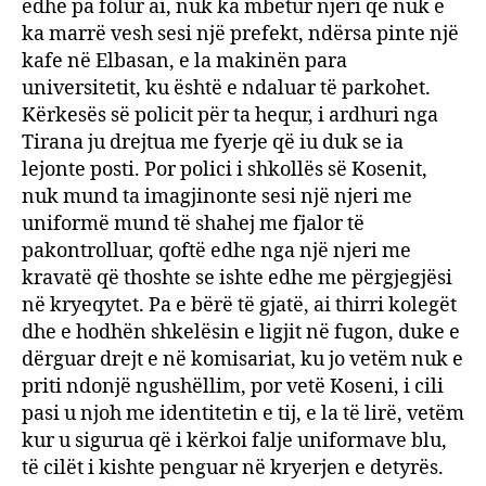
edhe pa folur ai, nuk ka mbetur njeri që nuk e
ka marrë vesh sesi një prefekt, ndërsa pinte një
kafe në Elbasan, e la makinën para
universitetit, ku është e ndaluar të parkohet.
Kërkesës së policit për ta hequr, i ardhuri nga
Tirana ju drejtua me fyerje që iu duk se ia
lejonte posti. Por polici i shkollës së Kosenit,
nuk mund ta imagjinonte sesi një njeri me
uniformë mund të shahej me fjalor të
pakontrolluar, qoftë edhe nga një njeri me
kravatë që thoshte se ishte edhe me përgjegjësi
në kryeqytet. Pa e bërë të gjatë, ai thirri kolegët
dhe e hodhën shkelësin e ligjit në fugon, duke e
dërguar drejt e në komisariat, ku jo vetëm nuk e
priti ndonjë ngushëllim, por vetë Koseni, i cili
pasi u njoh me identitetin e tij, e la të lirë, vetëm
kur u sigurua që i kërkoi falje uniformave blu,
të cilët i kishte penguar në kryerjen e detyrës.