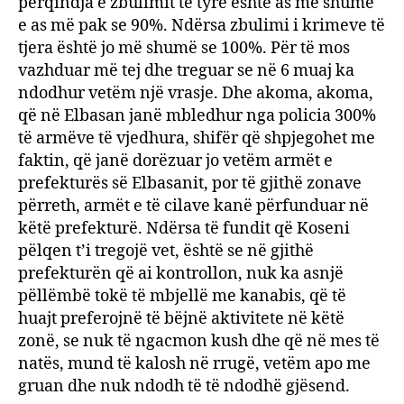
përqindja e zbulimit të tyre është as më shumë
e as më pak se 90%. Ndërsa zbulimi i krimeve të
tjera është jo më shumë se 100%. Për të mos
vazhduar më tej dhe treguar se në 6 muaj ka
ndodhur vetëm një vrasje. Dhe akoma, akoma,
që në Elbasan janë mbledhur nga policia 300%
të armëve të vjedhura, shifër që shpjegohet me
faktin, që janë dorëzuar jo vetëm armët e
prefekturës së Elbasanit, por të gjithë zonave
përreth, armët e të cilave kanë përfunduar në
këtë prefekturë. Ndërsa të fundit që Koseni
pëlqen t’i tregojë vet, është se në gjithë
prefekturën që ai kontrollon, nuk ka asnjë
pëllëmbë tokë të mbjellë me kanabis, që të
huajt preferojnë të bëjnë aktivitete në këtë
zonë, se nuk të ngacmon kush dhe që në mes të
natës, mund të kalosh në rrugë, vetëm apo me
gruan dhe nuk ndodh të të ndodhë gjësend.