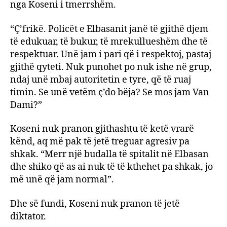
nga Koseni i tmerrshëm.
“Ç’frikë. Policët e Elbasanit janë të gjithë djem
të edukuar, të bukur, të mrekullueshëm dhe të
respektuar. Unë jam i pari që i respektoj, pastaj
gjithë qyteti. Nuk punohet po nuk ishe në grup,
ndaj unë mbaj autoritetin e tyre, që të ruaj
timin. Se unë vetëm ç’do bëja? Se mos jam Van
Dami?”
Koseni nuk pranon gjithashtu të ketë vrarë
kënd, aq më pak të jetë treguar agresiv pa
shkak. “Merr një budalla të spitalit në Elbasan
dhe shiko që as ai nuk të të kthehet pa shkak, jo
më unë që jam normal”.
Dhe së fundi, Koseni nuk pranon të jetë
diktator.