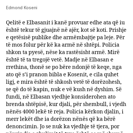
Edmond Koseni
Qelitë e Elbasanit i kanë provuar edhe ata që iu
është tekur të gjuajnë në ajër, kot së koti. Prishje
e qetësisë publike dhe armëmbajtje pa leje. Për
të mos folur për kë ka armë në shtëpi. Policia
shkon ta pyesë, nëse ka rastësisht armë. Mirë
është të ta tregojë vetë. Madje në Elbasan e
rrethina, thonë se po bëre ndonjë të keqe, nga
ato që s’i pranon bibla e Kosenit, e cila quhet
ligj, e mira është të shkosh vetë të dorëzohesh,
se që do të kapin, nuk e vë kush në dyshim. Së
fundi, në Elbasan vjedhje konsiderohen ato
brenda shtëpisë, kur djali, për shembull, i vjedh
nënës 4000 lekë të reja. Policia kërkon djalin, i
merr lekët dhe ia dorëzon nënës që ka bërë
denoncimin. Jo se nuk ka vjedhje të tjera, por