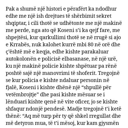
Pak a shumë një histori e përafërt ka ndodhur
edhe me një ish drejtues të shërbimit sekret
shqiptar, i cili thotë se udhëtonte me një makinë
me perde, nga ato që Koseni s’i ka qejf fare, me
shpejtësi, kur qarkullimi thotë se në rrugë si ajo
e Krrabës, nuk kalohet kurrë mbi 80 në orë dhe
ç’është më e keqja, edhe kishte parakaluar
autokolonën e policisë elbasanase, në një urë,
ku një makinë policie kishte shpëtuar pa rënë
poshtë sajë një manovrimi të shoferit. Tregojnë
se kur policia e kishte ndaluar personin në
fjalë, Koseni i kishte dhënë një “shpullë për
vetëmbrojtje” dhe pasi kishte mësuar se i
lënduari kishte qenë në vite oficer, jo se kishte
shfaqur ndonjë pendesë. Madje tregojnë t’i ketë
thënë: “Aq më turp për ty që shkel rregullat dhe
më detyron mua, të t’i mësoj, kur kam gjysmën