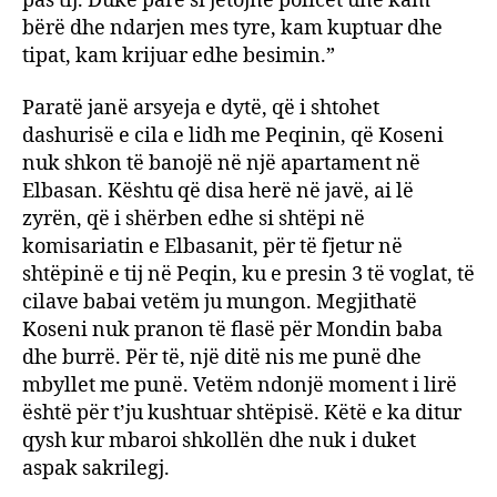
pas tij. Duke parë si jetojnë policët unë kam
bërë dhe ndarjen mes tyre, kam kuptuar dhe
tipat, kam krijuar edhe besimin.”
Paratë janë arsyeja e dytë, që i shtohet
dashurisë e cila e lidh me Peqinin, që Koseni
nuk shkon të banojë në një apartament në
Elbasan. Kështu që disa herë në javë, ai lë
zyrën, që i shërben edhe si shtëpi në
komisariatin e Elbasanit, për të fjetur në
shtëpinë e tij në Peqin, ku e presin 3 të voglat, të
cilave babai vetëm ju mungon. Megjithatë
Koseni nuk pranon të flasë për Mondin baba
dhe burrë. Për të, një ditë nis me punë dhe
mbyllet me punë. Vetëm ndonjë moment i lirë
është për t’ju kushtuar shtëpisë. Këtë e ka ditur
qysh kur mbaroi shkollën dhe nuk i duket
aspak sakrilegj.