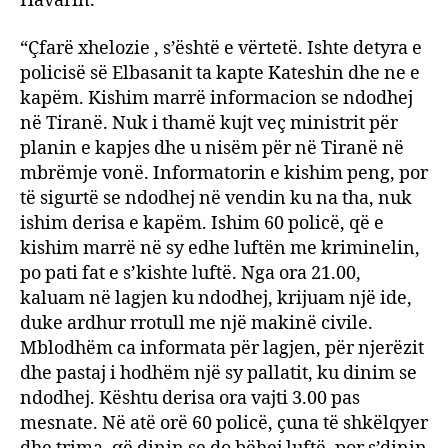
Havarin.
“Çfarë xhelozie , s’është e vërtetë. Ishte detyra e
policisë së Elbasanit ta kapte Kateshin dhe ne e
kapëm. Kishim marrë informacion se ndodhej
në Tiranë. Nuk i thamë kujt veç ministrit për
planin e kapjes dhe u nisëm për në Tiranë në
mbrëmje vonë. Informatorin e kishim peng, por
të sigurtë se ndodhej në vendin ku na tha, nuk
ishim derisa e kapëm. Ishim 60 policë, që e
kishim marrë në sy edhe luftën me kriminelin,
po pati fat e s’kishte luftë. Nga ora 21.00,
kaluam në lagjen ku ndodhej, krijuam një ide,
duke ardhur rrotull me një makinë civile.
Mblodhëm ca informata për lagjen, për njerëzit
dhe pastaj i hodhëm një sy pallatit, ku dinim se
ndodhej. Kështu derisa ora vajti 3.00 pas
mesnate. Në atë orë 60 policë, çuna të shkëlqyer