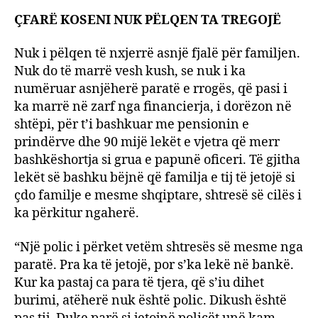
ÇFARË KOSENI NUK PËLQEN TA TREGOJË
Nuk i pëlqen të nxjerrë asnjë fjalë për familjen.
Nuk do të marrë vesh kush, se nuk i ka
numëruar asnjëherë paratë e rrogës, që pasi i
ka marrë në zarf nga financierja, i dorëzon në
shtëpi, për t’i bashkuar me pensionin e
prindërve dhe 90 mijë lekët e vjetra që merr
bashkëshortja si grua e papunë oficeri. Të gjitha
lekët së bashku bëjnë që familja e tij të jetojë si
çdo familje e mesme shqiptare, shtresë së cilës i
ka përkitur ngaherë.
“Një polic i përket vetëm shtresës së mesme nga
paratë. Pra ka të jetojë, por s’ka lekë në bankë.
Kur ka pastaj ca para të tjera, që s’iu dihet
burimi, atëherë nuk është polic. Dikush është