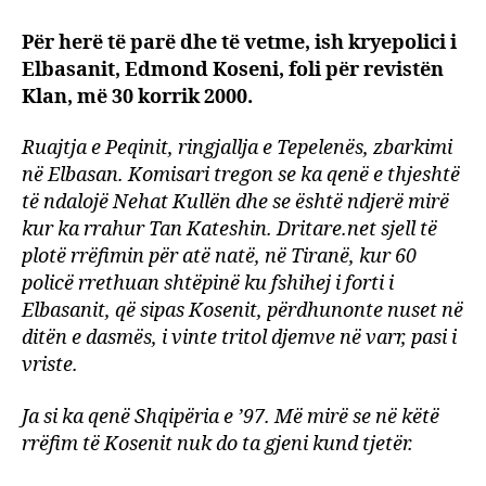
Edm
Për herë të parë dhe të vetme, ish kryepolici i
Kosen
Elbasanit, Edmond Koseni, foli për revistën
bënt
ligjin,
Klan, më 30 korrik 2000.
histo
e
Ruajtja e Peqinit, ringjallja e Tepelenës, zbarkimi
pabe
në Elbasan. Komisari tregon se ka qenë e thjeshtë
e
të ndalojë Nehat Kullën dhe se është ndjerë mirë
një
kur ka rrahur Tan Kateshin. Dritare.net sjell të
kryep
plotë rrëfimin për atë natë, në Tiranë, kur 60
që
policë rrethuan shtëpinë ku fshihej i forti i
e
quajt
Elbasanit, që sipas Kosenit, përdhunonte nuset në
‘Van
ditën e dasmës, i vinte tritol djemve në varr, pasi i
Dam’
vriste.
Ja si ka qenë Shqipëria e ’97. Më mirë se në këtë
rrëfim të Kosenit nuk do ta gjeni kund tjetër.