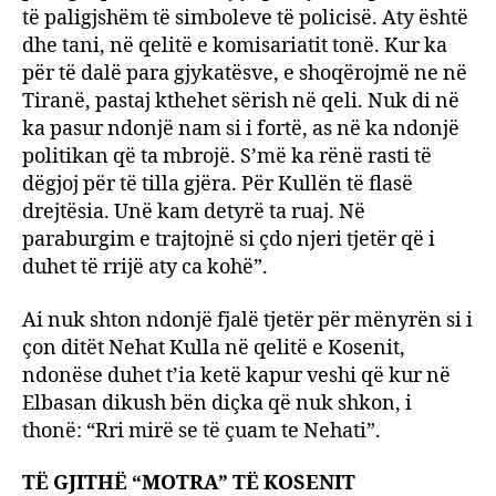
të paligjshëm të simboleve të policisë. Aty është
dhe tani, në qelitë e komisariatit tonë. Kur ka
për të dalë para gjykatësve, e shoqërojmë ne në
Tiranë, pastaj kthehet sërish në qeli. Nuk di në
ka pasur ndonjë nam si i fortë, as në ka ndonjë
politikan që ta mbrojë. S’më ka rënë rasti të
dëgjoj për të tilla gjëra. Për Kullën të flasë
drejtësia. Unë kam detyrë ta ruaj. Në
paraburgim e trajtojnë si çdo njeri tjetër që i
duhet të rrijë aty ca kohë”.
Ai nuk shton ndonjë fjalë tjetër për mënyrën si i
çon ditët Nehat Kulla në qelitë e Kosenit,
ndonëse duhet t’ia ketë kapur veshi që kur në
Elbasan dikush bën diçka që nuk shkon, i
thonë: “Rri mirë se të çuam te Nehati”.
TË GJITHË “MOTRA” TË KOSENIT