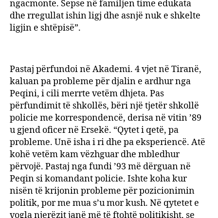
ngacmonte. Sepse në familjen time edukata
dhe rregullat ishin ligj dhe asnjë nuk e shkelte
ligjin e shtëpisë”.
Pastaj përfundoi në Akademi. 4 vjet në Tiranë,
kaluan pa probleme për djalin e ardhur nga
Peqini, i cili merrte vetëm dhjeta. Pas
përfundimit të shkollës, bëri një tjetër shkollë
policie me korrespondencë, derisa në vitin ’89
u gjend oficer në Ersekë. “Qytet i qetë, pa
probleme. Unë isha i ri dhe pa eksperiencë. Atë
kohë vetëm kam vëzhguar dhe mbledhur
përvojë. Pastaj nga fundi ’93 më dërguan në
Peqin si komandant policie. Ishte koha kur
nisën të krijonin probleme për pozicionimin
politik, por me mua s’u mor kush. Në qytetet e
vogla njerëzit janë më të ftohtë politikisht, se