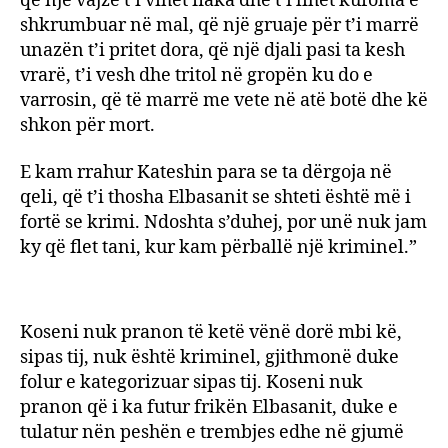
që një vajze t’i vihet flaka dhe t’i lihet kufoma e
shkrumbuar në mal, që një gruaje për t’i marrë
unazën t’i pritet dora, që një djali pasi ta kesh
vrarë, t’i vesh dhe tritol në gropën ku do e
varrosin, që të marrë me vete në atë botë dhe kë
shkon për mort.
E kam rrahur Kateshin para se ta dërgoja në
qeli, që t’i thosha Elbasanit se shteti është më i
fortë se krimi. Ndoshta s’duhej, por unë nuk jam
ky që flet tani, kur kam përballë një kriminel.”
Koseni nuk pranon të ketë vënë dorë mbi kë,
sipas tij, nuk është kriminel, gjithmonë duke
folur e kategorizuar sipas tij. Koseni nuk
pranon që i ka futur frikën Elbasanit, duke e
tulatur nën peshën e trembjes edhe në gjumë