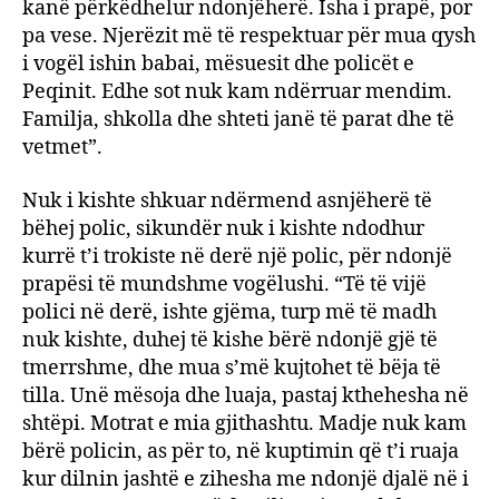
kanë përkëdhelur ndonjëherë. Isha i prapë, por
pa vese. Njerëzit më të respektuar për mua qysh
i vogël ishin babai, mësuesit dhe policët e
Peqinit. Edhe sot nuk kam ndërruar mendim.
Familja, shkolla dhe shteti janë të parat dhe të
vetmet”.
Nuk i kishte shkuar ndërmend asnjëherë të
bëhej polic, sikundër nuk i kishte ndodhur
kurrë t’i trokiste në derë një polic, për ndonjë
prapësi të mundshme vogëlushi. “Të të vijë
polici në derë, ishte gjëma, turp më të madh
nuk kishte, duhej të kishe bërë ndonjë gjë të
tmerrshme, dhe mua s’më kujtohet të bëja të
tilla. Unë mësoja dhe luaja, pastaj kthehesha në
shtëpi. Motrat e mia gjithashtu. Madje nuk kam
bërë policin, as për to, në kuptimin që t’i ruaja
kur dilnin jashtë e zihesha me ndonjë djalë në i