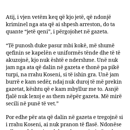
Atij, i vjen vetëm keq që kjo jetë, që ndonjë
kriminel nga ata që ai shpesh arreston, do ta
quante “jetë qeni”, i përgojohet në gazeta.
“Të punosh duke pasur mbi kokë, më shumë
qefinin se kapelën e uniformës tënde dhe të të
akuzojnë, kjo nuk është e ndershme. Unë nuk
jam nga ata që dalin në gazeta e thonë pa pikë
turpi, na rrahu Koseni, si të ishin gra. Unë jam
burrë e kam sedër, ndaj nuk duroj të më prekin
gazetat, kështu që e kam mbyllur me to. Asnjë
fjalë nuk lexoj e as them nëpër gazeta. Më mirë
secili në punë të vet.”
Por edhe për ata që dalin në gazeta e tregojnë si
i rrahu Koseni, ai nuk pranon të flasë. Ndonëse