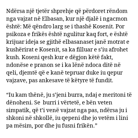
Ndërsa një tjetër shprehje që përdoret rëndom
nga vajzat në Elbasan, kur një djalë i ngacmon
është: Më qëndro larg se i thashë Kosenit. Por
psikoza e frikës është ngulitur kaq fort, e është
krijuar ideja se gjithë elbasanaset janë motrat e
kushërirat e Kosenit, sa ka filluar e s’iu afrohet
kush. Koseni qesh kur e dëgjon këtë fakt,
ndonëse e pranon se i ka lënë ndoca ditë në
qeli, djemtë që e kanë tepruar duke iu qepur
vajzave, pas ankesave të këtyre të fundit.
“Iu kam thënë, ju s’jeni burra, ndaj e meritoni të
dënoheni. Se burri i vërtetë, e bën veten
simpatik, që t’i venë vajzat nga pas, ndërsa ju i
shkoni në shkollë, iu qepeni dhe jo vetëm i lini
pa mësim, por dhe ju fusni frikën.”