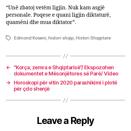
“Unë zbatoj vetëm ligjin. Nuk kam asgjë
personale. Poqese e quani ligjin diktaturë,
quamëni dhe mua diktator”.
Edmond Koseni
,
histori shqip
,
Histori Shqiptare
Tags
←
“Korça, zemra e Shqiptarisë”/ Ekspozohen
dokumentet e Mësonjëtores së Parë/ Video
→
Horoskopi për vitin 2020 parashikimi i plotë
për çdo shenjë
Leave a Reply