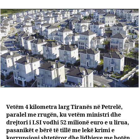
me
“Lagj
e
hajdu
të
politik
blloku
i
122
vilave
të
bardh
blerë
me
miliar
Vetëm 4 kilometra larg Tiranës në Petrelë,
“të
paralel me rrugën, ku vetëm ministri dhe
zeza”
drejtori i LSI vodhi 52 milionë euro e u lirua,
pasanikët e bërë të tillë me lekë krimi e
korrupsioni shtetëror dhe lidhjeve me botën