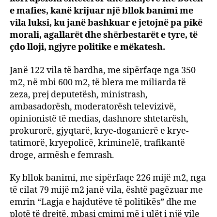
e mafies, kanë krijuar një bllok banimi me
vila luksi, ku janë bashkuar e jetojnë pa pikë
morali, agallarët dhe shërbestarët e tyre, të
çdo lloji, ngjyre politike e mëkatesh.
Janë 122 vila të bardha, me sipërfaqe nga 350
m2, në mbi 600 m2, të blera me miliarda të
zeza, prej deputetësh, ministrash,
ambasadorësh, moderatorësh televizivë,
opinionistë të medias, dashnore shtetarësh,
prokurorë, gjyqtarë, krye-doganierë e krye-
tatimorë, kryepolicë, kriminelë, trafikantë
droge, armësh e femrash.
Ky bllok banimi, me sipërfaqe 226 mijë m2, nga
të cilat 79 mijë m2 janë vila, është pagëzuar me
emrin “Lagja e hajdutëve të politikës” dhe me
plotë të drejtë, mbasi çmimi më i ulët i një vile