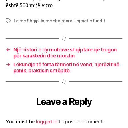
është 500 mijë euro.
Lajme Shqip
,
lajme shqiptare
,
Lajmet e fundit
Tags
←
Një histori e dy motrave shqiptare që tregon
për karakterin dhe moralin
→
Lëkundje të forta tërmeti në vend, njerëzit në
panik, braktisin shtëpitë
Leave a Reply
You must be
logged in
to post a comment.