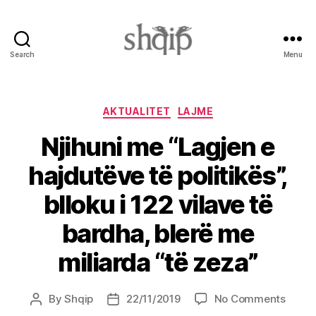
Search
Menu
Shqip.info
Categories
AKTUALITET
LAJME
Njihuni me “Lagjen e
hajdutëve të politikës”,
blloku i 122 vilave të
bardha, blerë me
miliarda “të zeza”
on
By
Shqip
22/11/2019
No Comments
Post
Post
Njihun
author
date