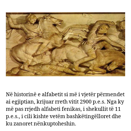
Pella
author
date
shpik
shkri
dhe
alfabe
e
parë
në
botë
Në historinë e alfabetit si më i vjetër përmendet
ai egjiptian, krijuar rreth vitit 2900 p.e.s. Nga ky
më pas rrjedh alfabeti fenikas, i shekullit të 11
p.e.s., i cili kishte vetëm bashkëtingëlloret dhe
ku zanoret nënkuptoheshin.