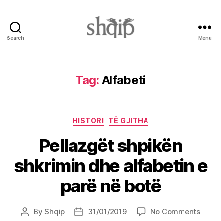
Search
Menu
Shqip.info
Tag:
Alfabeti
Categories
HISTORI
TË GJITHA
Pellazgët shpikën
shkrimin dhe alfabetin e
parë në botë
on
By
Shqip
31/01/2019
No Comments
Post
Post