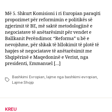
Kthe
author
date
në
politi
Më 5. Shkurt Komisioni i ri Europian paraqiti
e
propozimet për reformimin e politikës së
zgjer
zgjerimit të BE, më saktë metodologjinë e
të
negociatave të anëtarësimit për vendet e
Bashk
Ballkanit Perëndimor. “Reforma” u bë e
Europ
nevojshme, për shkak të bllokimit të plotë të
hapjes së negociatave të anëtarësimit me
Shqipërinë e Maqedoninë e Veriut, nga
presidenti, Emmanuel […]
Bashkimi Evropian
,
lajme nga bashkimi evropian
,
Tags
Lajme Shqip
KREU