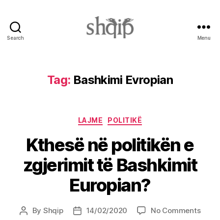
Search
Menu
Shqip.info
Tag:
Bashkimi Evropian
Categories
LAJME
POLITIKË
Kthesë në politikën e
zgjerimit të Bashkimit
Europian?
on
By
Shqip
14/02/2020
No Comments
Post
Post