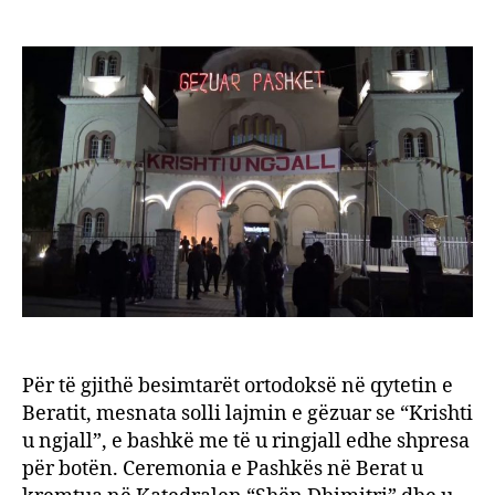
Pash
author
date
në
Berat
cerem
në
kisha
e
vjetr
të
qytet
Për të gjithë besimtarët ortodoksë në qytetin e
Beratit, mesnata solli lajmin e gëzuar se “Krishti
u ngjall”, e bashkë me të u ringjall edhe shpresa
për botën. Ceremonia e Pashkës në Berat u