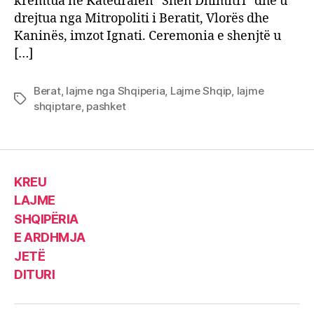
kremtua në Katedralen “Shën Dhimitri” dhe u
drejtua nga Mitropoliti i Beratit, Vlorës dhe
Kaninës, imzot Ignati. Ceremonia e shenjtë u
[…]
Berat
,
lajme nga Shqiperia
,
Lajme Shqip
,
lajme
Tags
shqiptare
,
pashket
KREU
LAJME
SHQIPËRIA
E ARDHMJA
JETË
DITURI