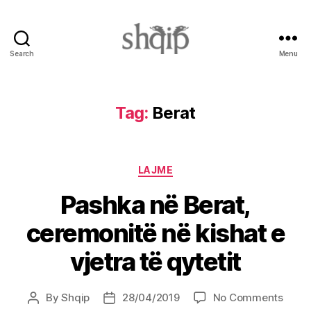
Search
Menu
Shqip.info
Tag:
Berat
Categories
LAJME
Pashka në Berat,
ceremonitë në kishat e
vjetra të qytetit
on
By
Shqip
28/04/2019
No Comments
Post
Post