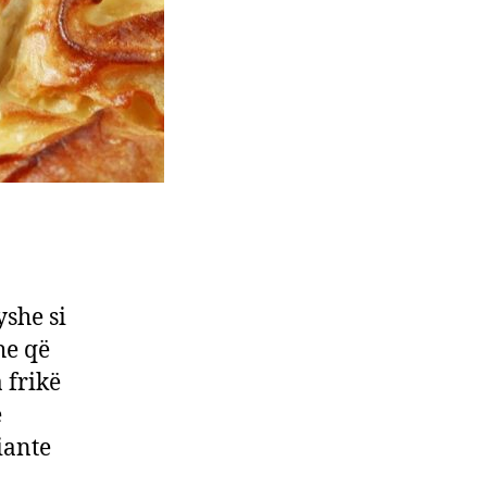
yshe si
he që
 frikë
ë
iante