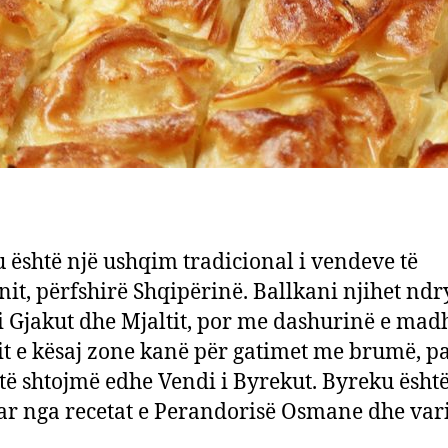
 është një ushqim tradicional i vendeve të
nit, përfshirë Shqipërinë. Ballkani njihet ndr
i Gjakut dhe Mjaltit, por me dashurinë e mad
it e kësaj zone kanë për gatimet me brumë, pa
ë shtojmë edhe Vendi i Byrekut. Byreku ësht
r nga recetat e Perandorisë Osmane dhe var