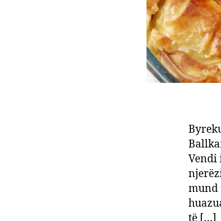
Byreku
Ballka
Vendi 
njerëz
mund t
huazua
të […]