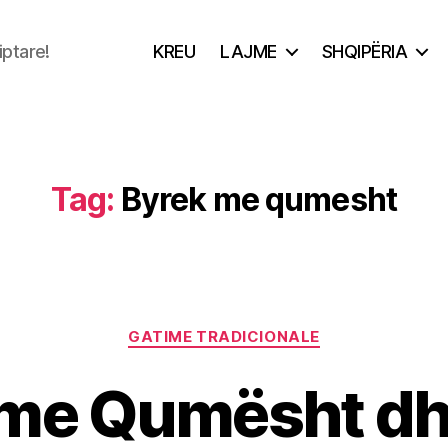
iptare!
KREU
LAJME
SHQIPËRIA
Tag:
Byrek me qumesht
Categories
GATIME TRADICIONALE
 me Qumësht dh