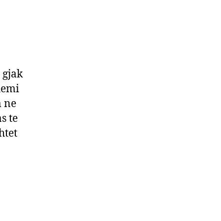
n
ohu
hqiptar!
 gjak
hemi
m ne
s te
htet