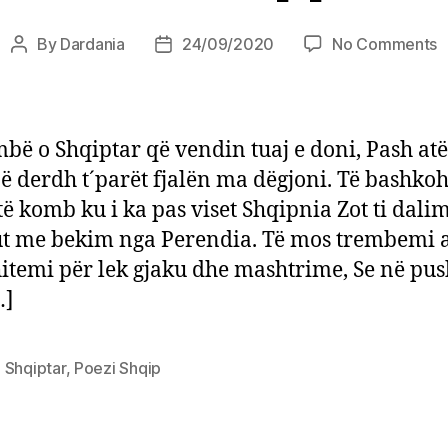
o
By
Dardania
24/09/2020
No Comments
Post
Post
C
author
date
S
bë o Shqiptar që vendin tuaj e doni, Pash atë
ë derdh t´parët fjalën ma dëgjoni. Të bashko
të komb ku i ka pas viset Shqipnia Zot ti dali
t me bekim nga Perendia. Të mos trembemi a
itemi për lek gjaku dhe mashtrime, Se në pus
…]
 Shqiptar
,
Poezi Shqip