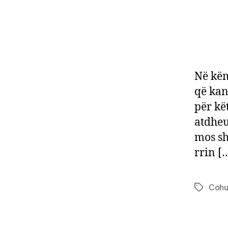
Në këm
që kan
për kë
atdheu
mos sh
rrin [
Cohu
Tags