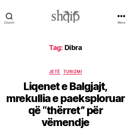
Search
Menu
Shqip.info
Tag:
Dibra
Categories
JETË
TURIZMI
Liqenet e Balgjajt,
mrekullia e paeksploruar
që “thërret” për
vëmendje