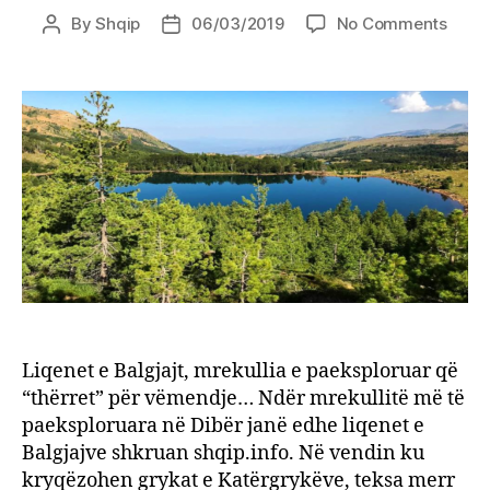
on
By
Shqip
06/03/2019
No Comments
Post
Post
Liqen
author
date
e
Balgja
mreku
e
paeks
që
“thër
për
vëme
Liqenet e Balgjajt, mrekullia e paeksploruar që
“thërret” për vëmendje… Ndër mrekullitë më të
paeksploruara në Dibër janë edhe liqenet e
Balgjajve shkruan shqip.info. Në vendin ku
kryqëzohen grykat e Katërgrykëve, teksa merr