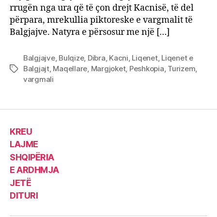
rrugën nga ura që të çon drejt Kacnisë, të del
përpara, mrekullia piktoreske e vargmalit të
Balgjajve. Natyra e përsosur me një […]
Balgjajve
,
Bulqize
,
Dibra
,
Kacni
,
Liqenet
,
Liqenet e
Balgjajt
,
Maqellare
,
Margjoket
,
Peshkopia
,
Turizem
,
Tags
vargmali
KREU
LAJME
SHQIPËRIA
E ARDHMJA
JETË
DITURI