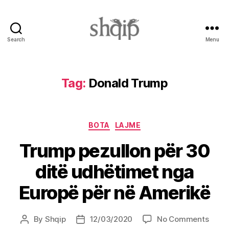
Search
Menu
Shqip.info
Tag:
Donald Trump
Categories
BOTA
LAJME
Trump pezullon për 30
ditë udhëtimet nga
Europë për në Amerikë
on
By
Shqip
12/03/2020
No Comments
Post
Post