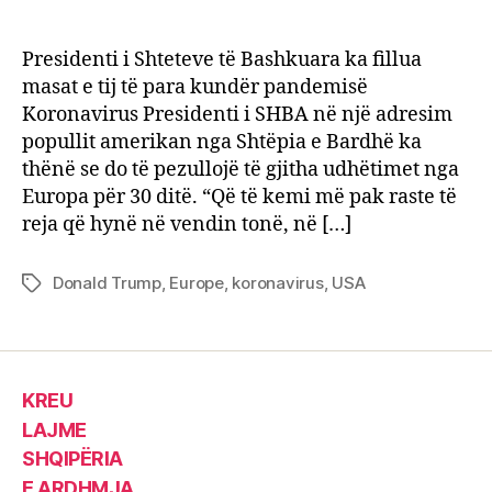
Trum
author
date
pezul
për
Presidenti i Shteteve të Bashkuara ka fillua
30
masat e tij të para kundër pandemisë
ditë
Koronavirus Presidenti i SHBA në një adresim
udhë
popullit amerikan nga Shtëpia e Bardhë ka
nga
thënë se do të pezullojë të gjitha udhëtimet nga
Euro
Europa për 30 ditë. “Që të kemi më pak raste të
për
në
reja që hynë në vendin tonë, në […]
Amer
Donald Trump
,
Europe
,
koronavirus
,
USA
Tags
KREU
LAJME
SHQIPËRIA
E ARDHMJA