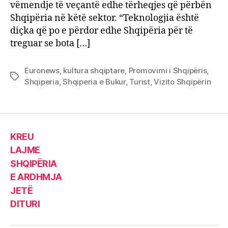
vëmendje të veçantë edhe tërheqjes që përbën
Shqipëria në këtë sektor. “Teknologjia është
diçka që po e përdor edhe Shqipëria për të
treguar se bota […]
Euronews
,
kultura shqiptare
,
Promovimi i Shqipëris
,
Tags
Shqiperia
,
Shqiperia e Bukur
,
Turist
,
Vizito Shqipërin
KREU
LAJME
SHQIPËRIA
E ARDHMJA
JETË
DITURI