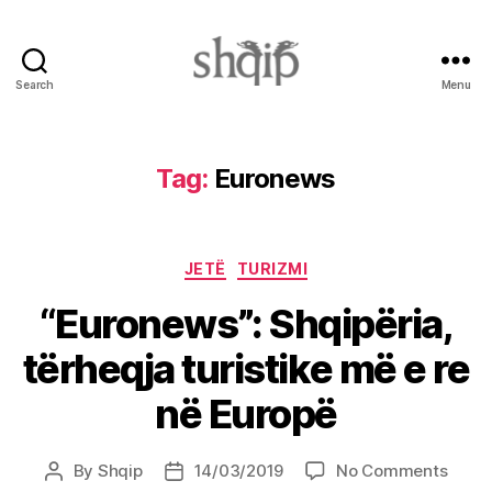
Search
Menu
Shqip.info
Tag:
Euronews
Categories
JETË
TURIZMI
“Euronews”: Shqipëria,
tërheqja turistike më e re
në Europë
on
By
Shqip
14/03/2019
No Comments
Post
Post