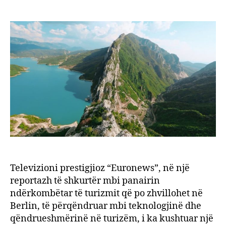
“Euro
author
date
Shqip
tërhe
turist
më
e
re
në
Europ
Televizioni prestigjioz “Euronews”, në një
reportazh të shkurtër mbi panairin
ndërkombëtar të turizmit që po zhvillohet në
Berlin, të përqëndruar mbi teknologjinë dhe
qëndrueshmërinë në turizëm, i ka kushtuar një