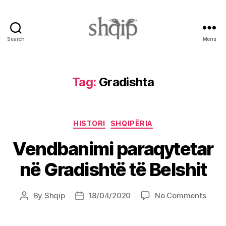
Search
Menu
Shqip.info
Tag:
Gradishta
Categories
HISTORI
SHQIPËRIA
Vendbanimi paraqytetar
në Gradishtë të Belshit
on
By
Shqip
18/04/2020
No Comments
Post
Post
Vend
author
date
paraq