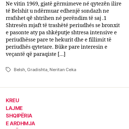
në
Ne vitin 1969, gjatë gërmimeve né qytezên ilire
Gradi
té Belshit u ndërmuar edhenjë sondazh ne
të
rrafshet qê shtrihen né perëndim të saj .1
Belsh
Shtresën mjaft të trashëté periudhés se bronxit
e pasonte aty pa shképutje shtresa intensive e
periudhësse pare te hekurit dhe e fillimit të
periudhës qytetare. Büke pare ìnteresin e
veçantë që paraqiste […]
Belsh
,
Gradishta
,
Neritan Ceka
Tags
KREU
LAJME
SHQIPËRIA
E ARDHMJA