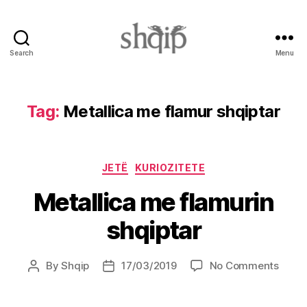
Search
Menu
Shqip.info
Tag:
Metallica me flamur shqiptar
Categories
JETË
KURIOZITETE
Metallica me flamurin
shqiptar
on
By
Shqip
17/03/2019
No Comments
Post
Post
Metal
author
date
me