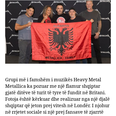
flamu
shqip
Grupi më i famshëm i muzikës Heavy Metal
Metallica ka pozuar me një flamur shqiptar
gjatë ditëve të turit të tyre të fundit në Britani.
Fotoja është kërkuar dhe realizuar nga një djalë
shqiptar që jeton prej vitesh në Londër. I njohur
në rrjetet sociale si një prej fansave të zjarrtë