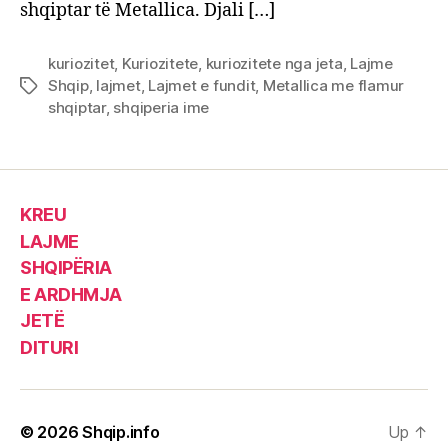
shqiptar të Metallica. Djali […]
kuriozitet
,
Kuriozitete
,
kuriozitete nga jeta
,
Lajme
Shqip
,
lajmet
,
Lajmet e fundit
,
Metallica me flamur
Tags
shqiptar
,
shqiperia ime
KREU
LAJME
SHQIPËRIA
E ARDHMJA
JETË
DITURI
© 2026
Shqip.info
Up
↑