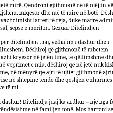
 jetë mirë. Qëndroni gjithmonë në të njëjtin vë
gjshëm, miqësor dhe më të mirë në botë. Dëshi
 vazhdimisht lartësi të reja, duke marrë adm
sal, sepse e meriton. Gezuar Ditelindjen!
për ditëlindjen tuaj, vëllai im i dashur dhe i
lueshëm. Dëshiroj që gjithmonë të mbetem
azhi kryesor në jetën time, të qëllimshme dhe
 në veprimet e mia, dëshiroj që në jetë nuk kis
me, në mënyrë që ajri të ujitet gjithmonë ajri
isë në shtëpinë tënde dhe qeshjen e zhurmës 
e të mi.
i dashur! Ditëlindja juaj ka ardhur – një nga f
rëndësishme në familjen tonë. Mos harroni s