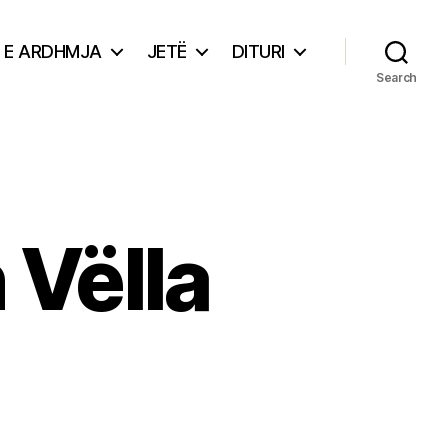
E ARDHMJA
JETË
DITURI
Search
 Vëlla
ime
ëlindjen
la