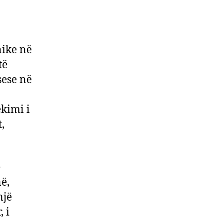
nike në
të
sese në
kimi i
,
ë
ë,
një
, i