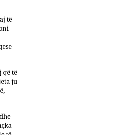
aj të
oni
qese
 që të
eta ju
ë,
 dhe
thçka
le të