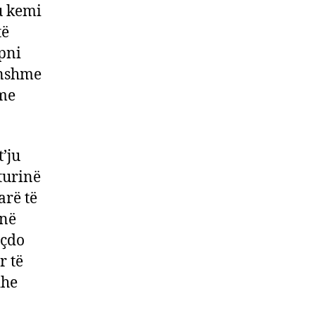
u kemi
të
epni
vonshme
hme
’ju
mturinë
arë të
 në
 çdo
r të
dhe