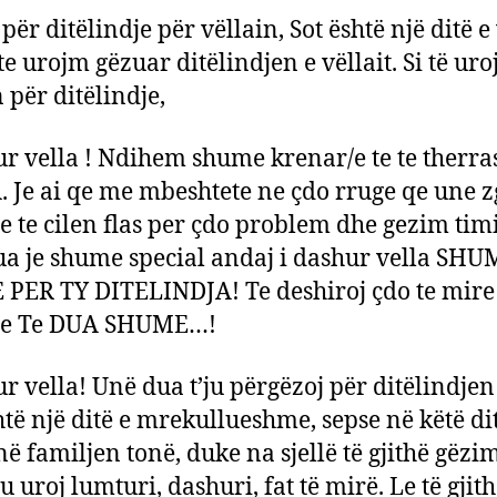
për ditëlindje për vëllain, Sot është një ditë e
te urojm gëzuar ditëlindjen e vëllait. Si të ur
 për ditëlindje,
ur vella ! Ndihem shume krenar/e te te therras
 Je ai qe me mbeshtete ne çdo rruge qe une z
me te cilen flas per çdo problem dhe gezim timi
a je shume special andaj i dashur vella SH
PER TY DITELINDJA! Te deshiroj çdo te mire
dhe Te DUA SHUME…!
ur vella! Unë dua t’ju përgëzoj për ditëlindjen 
htë një ditë e mrekullueshme, sepse në këtë di
në familjen tonë, duke na sjellë të gjithë gëzi
ju uroj lumturi, dashuri, fat të mirë. Le të gjit