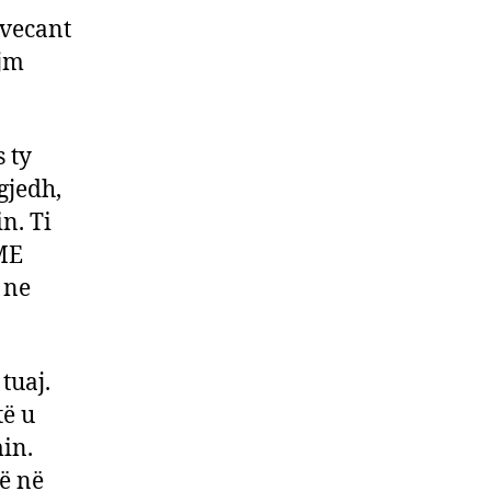
 vecant
ojm
 ty
gjedh,
n. Ti
UME
 ne
tuaj.
të u
min.
hë në