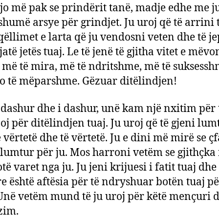
 jo më pak se prindërit tanë, madje edhe me j
shumë arsye për grindjet. Ju uroj që të arrini 
 qëllimet e larta që ju vendosni veten dhe të j
atë jetës tuaj. Le të jenë të gjitha vitet e më
ë më të mira, më të ndritshme, më të suksess
to të mëparshme. Gëzuar ditëlindjen!
i dashur dhe i dashur, unë kam një nxitim për t
oj për ditëlindjen tuaj. Ju uroj që të gjeni lu
 vërtetë dhe të vërtetë. Ju e dini më mirë se çf
ë lumtur për ju. Mos harroni vetëm se gjithçka
të varet nga ju. Ju jeni krijuesi i fatit tuaj dhe
 re është aftësia për të ndryshuar botën tuaj pë
Unë vetëm mund të ju uroj për këtë mençuri 
zim.