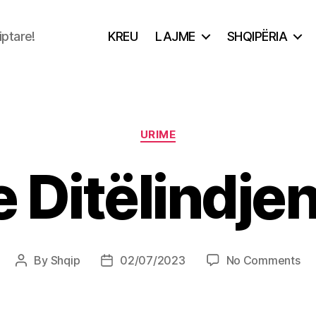
iptare!
KREU
LAJME
SHQIPËRIA
Categories
URIME
 Ditëlindjen
on
By
Shqip
02/07/2023
No Comments
Post
Post
Ur
author
date
Dit
Vël