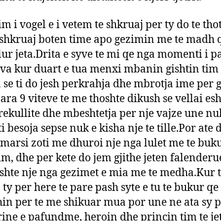
im i vogel e i vetem te shkruaj per ty do te tho
shkruaj boten time apo gezimin me te madh 
llur jeta.Drita e syve te mi qe nga momenti i p
ova kur duart e tua menxi mbanin gishtin tim
 se ti do jesh perkrahja dhe mbrotja ime per g
Para 9 viteve te me thoshte dikush se vellai esh
ekullite dhe mbeshtetja per nje vajze une nu
ti besoja sepse nuk e kisha nje te tille.Por ate d
marsi zoti me dhuroi nje nga lulet me te buku
 im, dhe per kete do jem gjithe jeten falenderu
ishte nje nga gezimet e mia me te medha.Kur 
 ty per here te pare pash syte e tu te bukur q
in per te me shikuar mua por une ne ata sy 
ine e pafundme, heroin dhe princin tim te jet