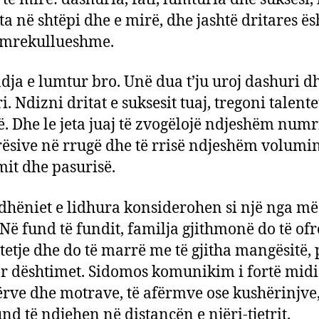
ota në shtëpi dhe e mirë, dhe jashtë dritares ës
 mrekullueshme.
ndja e lumtur bro. Unë dua t’ju uroj dashuri d
. Ndizni dritat e suksesit tuaj, tregoni talente
ë. Dhe le jeta juaj të zvogëlojë ndjeshëm numr
rësive në rrugë dhe të rrisë ndjeshëm volumin
mit dhe pasurisë.
hëniet e lidhura konsiderohen si një nga më
. Në fund të fundit, familja gjithmonë do të ofr
etje dhe do të marrë me të gjitha mangësitë, 
r dështimet. Sidomos komunikim i fortë midi
ërve dhe motrave, të afërmve ose kushërinjve,
nd të ndjehen në distancën e njëri-tjetrit.