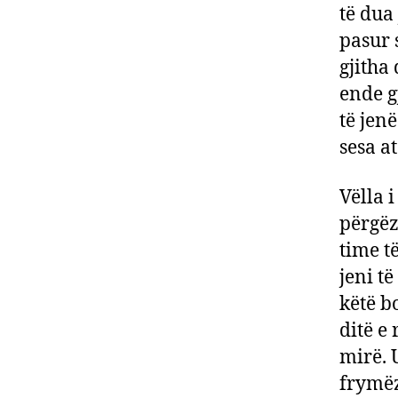
të dua
pasur 
gjitha
ende gj
të jen
sesa a
Vëlla 
përgëz
time të
jeni t
këtë bo
ditë e
mirë. 
frymë