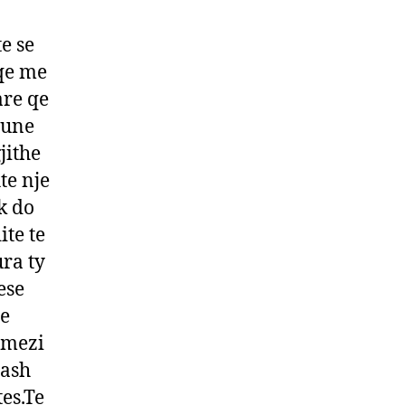
te se
qe me
are qe
 une
jithe
te nje
k do
ite te
ra ty
ese
te
e mezi
pash
es.Te