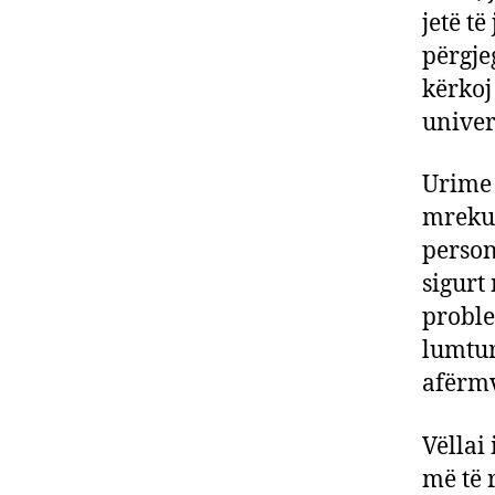
jetë të
përgje
kërkoj
univer
Urime 
mrekul
person
sigurt
proble
lumtur
afërmv
Vëllai 
më të 