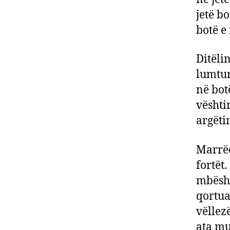
jetë b
botë e
Ditëli
lumturi
në bot
vështi
argëti
Marrëd
fortët
mbësht
qortua
vëllez
ata mu