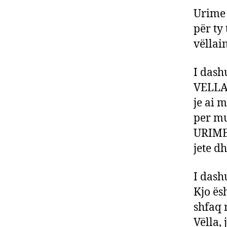
Urime 
për ty 
vëllain
I dash
VELLA.
je ai 
per mu
URIME 
jete 
I dash
Kjo ës
shfaq 
Vëlla, 