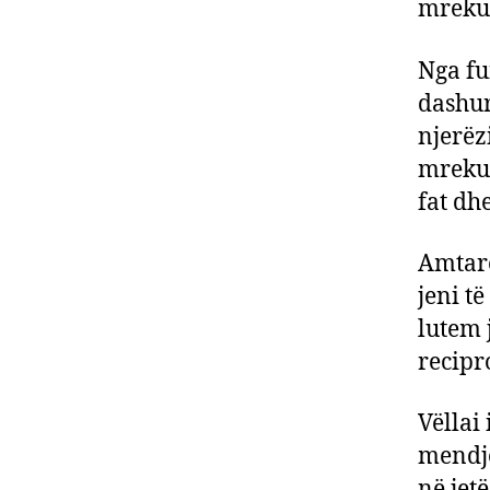
mrekul
Nga fu
dashur
njerëz
mrekul
fat dh
Amtare
jeni t
lutem 
recipr
Vëllai 
mendjes
në jetë