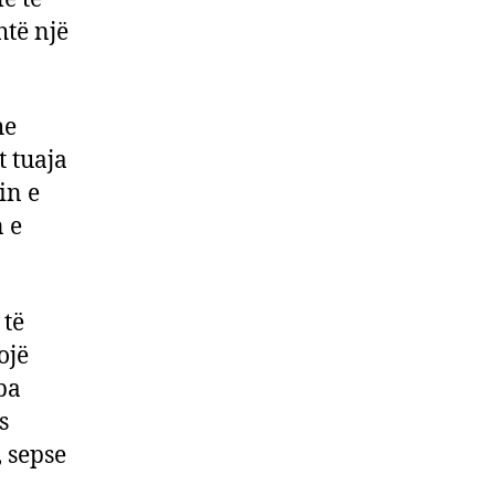
htë një
he
t tuaja
in e
 e
 të
ojë
pa
s
 sepse