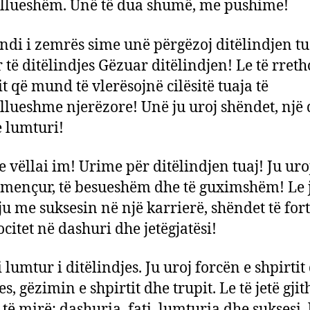
lueshëm. Unë të dua shumë, me pushime!
ndi i zemrës sime unë përgëzoj ditëlindjen tu
 të ditëlindjes Gëzuar ditëlindjen! Le të rreth
it që mund të vlerësojnë cilësitë tuaja të
lueshme njerëzore! Unë ju uroj shëndet, një 
e lumturi!
 vëllai im! Urime për ditëlindjen tuaj! Ju uroj
ë mençur, të besueshëm dhe të guximshëm! Le j
ju me suksesin në një karrierë, shëndet të fort
ocitet në dashuri dhe jetëgjatësi!
i lumtur i ditëlindjes. Ju uroj forcën e shpirtit
, gëzimin e shpirtit dhe trupit. Le të jetë gji
 të mirë: dashuria, fati, lumturia dhe suksesi, 