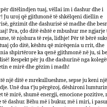
për ditëlindjen tuaj, vëllai im i dashur dhe i
! Ju uroj që gjithmonë të shkëlqeni diellin e
isë, gëzimit dhe dashurisë së madhe dhe bes
tuaj! Pra, çdo ditë është e mbushur me ngjarje 
me, të njohura të reja, lidhje! Për të bërë suk
 tuaj çdo ditë, kështu që mirëqenia u rrit, dhe
ia shpirtërore ka qenë gjithmonë në ju, si be
isë! Respekt për ju dhe dashurinë nga kolegët
tin e mirë dhe gëzim i madh!
htë një ditë e mrekullueshme, sepse ju keni nj
ndje. Unë dua t’ju përgëzoj, dëshironi lumturin
t të mirë, shumë energji, emocione pozitive, 
 të dashur. Bëhu më i bukur, më i miri, i pasur