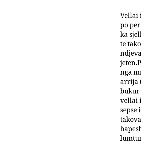
Vellai 
po per
ka sje
te tak
ndjeva
jeten.
nga mr
arrija 
bukur 
vellai
sepse 
takova
hapesh
lumtur