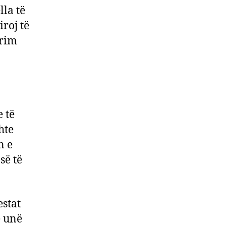
lla të
roj të
irim
 të
hte
n e
së të
estat
e unë