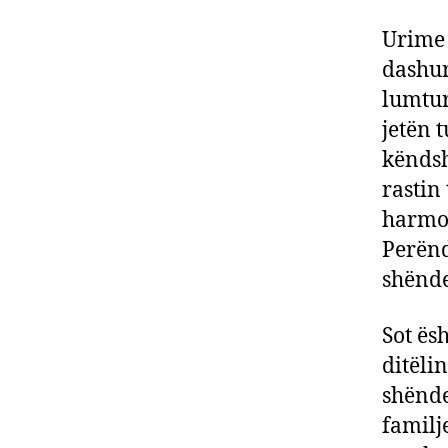
Urime 
dashur
lumtur
jetën 
këndsh
rastin
harmon
Perënd
shënde
Sot ës
ditëli
shënde
familje