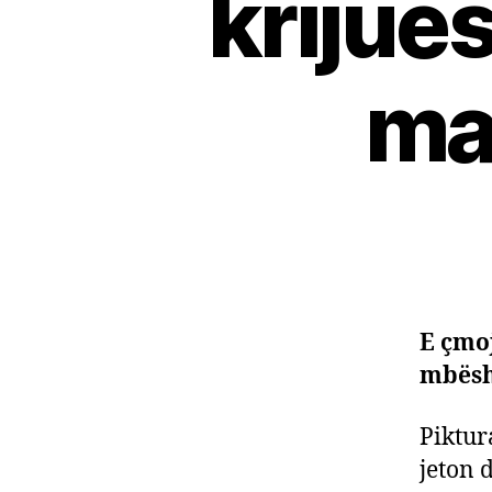
krijue
ma
E çmo
mbësh
Piktura
jeton 