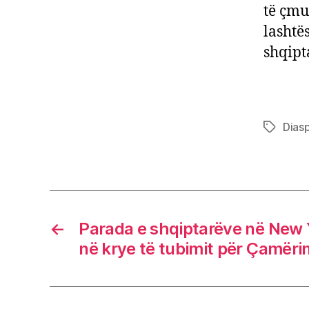
të çmu
lashtë
shqipt
Dias
Tags
←
Parada e shqiptarëve në New
në krye të tubimit për Çamëri