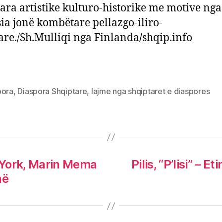
ara artistike kulturo-historike me motive nga
sia jonë kombëtare pellazgo-iliro-
are./Sh.Mulliqi nga Finlanda
/
shqip.info
pora
,
Diaspora Shqiptare
,
lajme nga shqiptaret e diaspores
 York, Marin Mema
Pilis, “P’lisi” – 
në