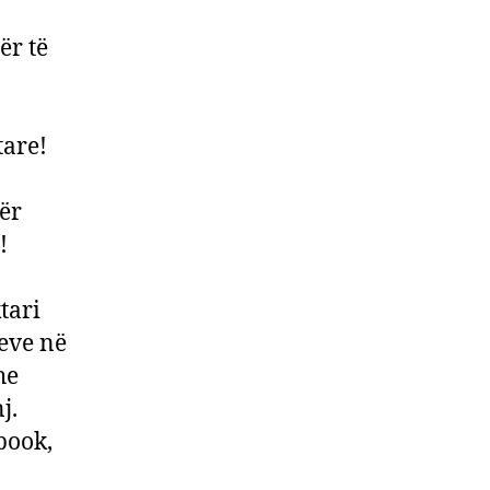
ër të
tare!
për
ë!
tari
eve në
he
j.
book,