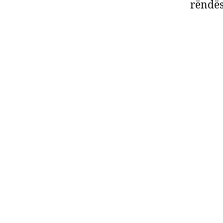
rëndës