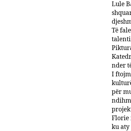
Lule B
shquar
djeshm
Të fal
talent
Piktur
Katedr
nder të
I ftoj
kultur
për mu
ndihmë
projek
Florie
ku aty