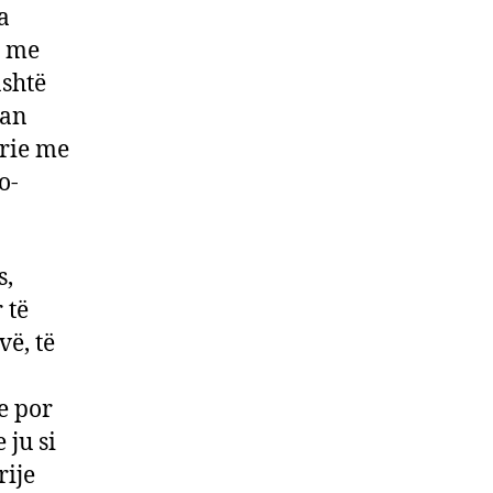
a
ë me
ashtë
man
ërie me
o-
s,
 të
vë, të
e por
 ju si
rije