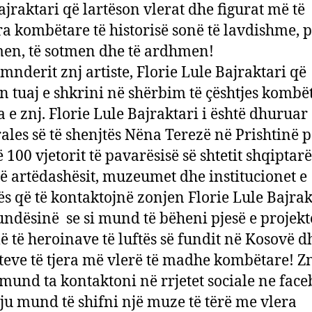
ajraktari që lartëson vlerat dhe figurat më të
a kombëtare të historisë sonë të lavdishme, p
en, të sotmen dhe të ardhmen!
emnderit znj artiste, Florie Lule Bajraktari që
in tuaj e shkrini në shërbim të çështjes kombë
a e znj. Florie Lule Bajraktari i është dhuruar
ales së të shenjtës Nëna Terezë në Prishtinë 
 100 vjetorit të pavarësisë së shtetit shqiptar
më artëdashësit, muzeumet dhe institucionet e
ës që të kontaktojnë zonjen Florie Lule Bajrak
ndësinë se si mund të bëheni pjesë e projekt
 të heroinave të luftës së fundit në Kosovë d
teve të tjera më vlerë të madhe kombëtare! Zn
 mund ta kontaktoni në rrjetet sociale ne face
 ju mund të shifni një muze të tërë me vlera