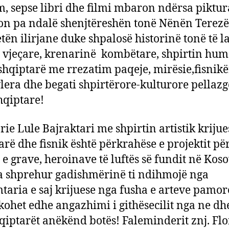
lm, sepse libri dhe filmi mbaron ndërsa piktur
on pa ndalë shenjtëreshën tonë Nënën Terez
tën ilirjane duke shpalosë historinë tonë të l
 vjeçare, krenarinë kombëtare, shpirtin hu
 shqiptarë me rrezatim paqeje, mirësie,fisnik
vlera dhe begati shpirtërore-kulturore pellazg
shqiptare!
rie Lule Bajraktari me shpirtin artistik krijue
arë dhe fisnik është përkrahëse e projektit për
 e grave, heroinave të luftës së fundit në Koso
ka shprehur gadishmërinë ti ndihmojë nga
taria e saj krijuese nga fusha e arteve pamor
kohet edhe angazhimi i githësecilit nga ne dhe
qiptarët anëkënd botës! Faleminderit znj. Flo