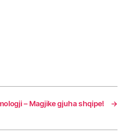
Etimologji – Magjike gjuha shqipe!
→