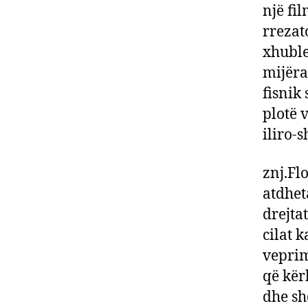
një fi
rrezat
xhuble
mijëra
fisnik
plotë 
iliro-
znj.Flo
atdhet
drejtat
cilat 
veprim
që kër
dhe sh