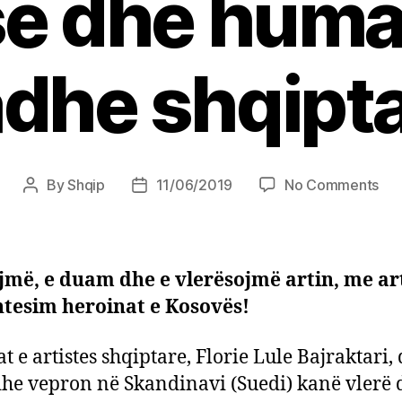
se dhe huma
dhe shqipta
on
By
Shqip
11/06/2019
No Comments
Post
Post
Art
author
date
Flo
Lul
Baj
jmë, e duam dhe e vlerësojmë artin, me ar
ng
tesim heroinat e Kosovës!
Sue
një
t e artistes shqiptare, Florie Lule Bajraktari,
kri
dh
dhe vepron në Skandinavi (Suedi) kanë vlerë 
hum