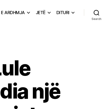
E ARDHMJA
JETË
DITURI
Search
Lule
dia një