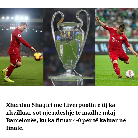
si
Xher
Shaqir
shqip
i
parë
që
kalon
për
herë
të
dytë
në
finale
të
Xherdan Shaqiri me Liverpoolin e tij ka
Ligës
zhvilluar sot një ndeshje të madhe ndaj
së
Barcelonës, ku ka fituar 4-0 për të kaluar në
Kamp
finale.