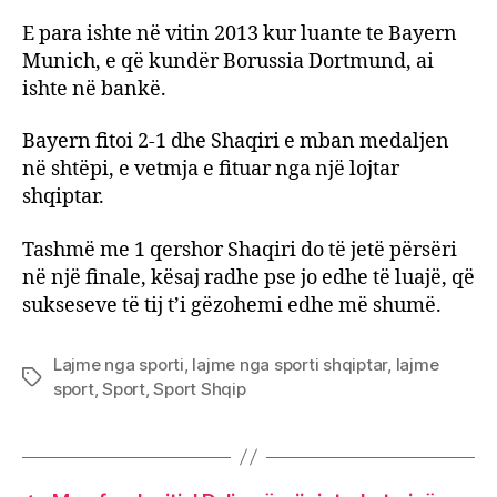
E para ishte në vitin 2013 kur luante te Bayern
Munich, e që kundër Borussia Dortmund, ai
ishte në bankë.
Bayern fitoi 2-1 dhe Shaqiri e mban medaljen
në shtëpi, e vetmja e fituar nga një lojtar
shqiptar.
Tashmë me 1 qershor Shaqiri do të jetë përsëri
në një finale, kësaj radhe pse jo edhe të luajë, që
sukseseve të tij t’i gëzohemi edhe më shumë.
Lajme nga sporti
,
lajme nga sporti shqiptar
,
lajme
Tags
sport
,
Sport
,
Sport Shqip