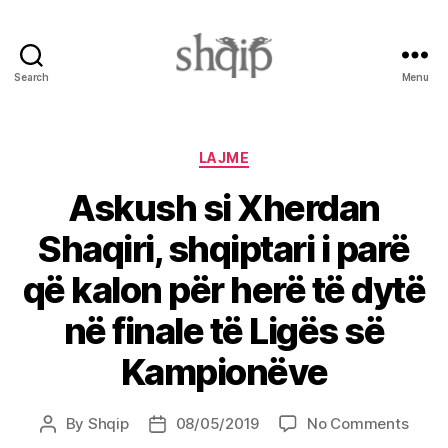
Search
Menu
Shqip.info
Categories
LAJME
Askush si Xherdan
Shaqiri, shqiptari i parë
që kalon për herë të dytë
në finale të Ligës së
Kampionëve
on
By
Shqip
08/05/2019
No Comments
Post
Post
Asku
author
date