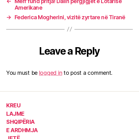
←
Merr fund pritja! Dalin përgjigjet e Lotarisë
Amerikane
→
Federica Mogherini, vizitë zyrtare në Tiranë
Leave a Reply
You must be
logged in
to post a comment.
KREU
LAJME
SHQIPËRIA
E ARDHMJA
JETË