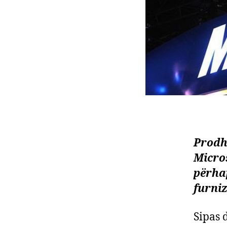
Prodh
Micros
përhap
furniz
Sipas 