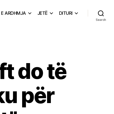
E ARDHMJA
JETË
DITURI
Search
t do të
ku për