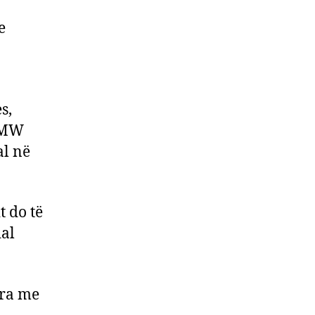
e
s,
 BMW
al në
t do të
ial
ura me