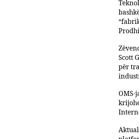
Teknol
bashkë
“fabri
Prodhi
Zëvend
Scott 
për tr
indust
OMS-ja
krijoh
Intern
Aktual