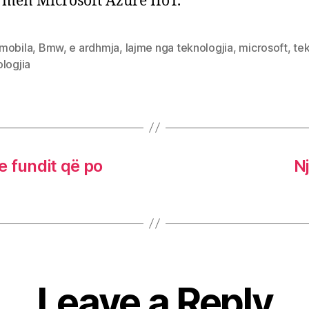
rmën Microsoft Azure IIoT.
mobila
,
Bmw
,
e ardhmja
,
lajme nga teknologjia
,
microsoft
,
tek
logjia
e fundit që po
N
Leave a Reply