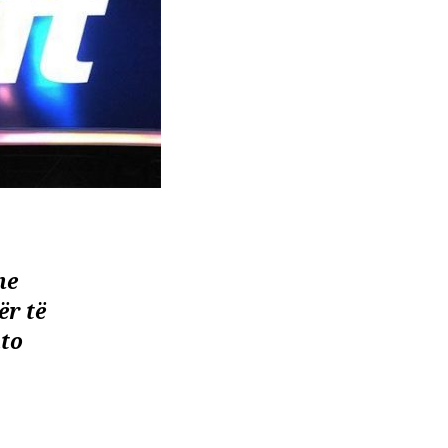
he
ër të
ato