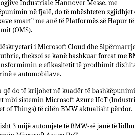
ogjive Industriale Hannover Messe, me
punimin në fjalë, do të mbështeten zgjidhjet 
kave smart” me anë të Platformës së Hapur të
mit (OMS).
ëskryetari i Microsoft Cloud dhe Sipërmarrje
Guthrie, theksoi se kanë bashkuar forcat me
ansformimin e efikasitetit të prodhimit dixhit
rinë e automobilave.
 që do të krijohet në kuadër të bashkëpunimi
et mbi sistemin Microsoft Azure IIoT (Industr
et of Things) të cilën BMW aktualisht përdor.
isht 3 mijë automjete të BMW-së janë të lidh