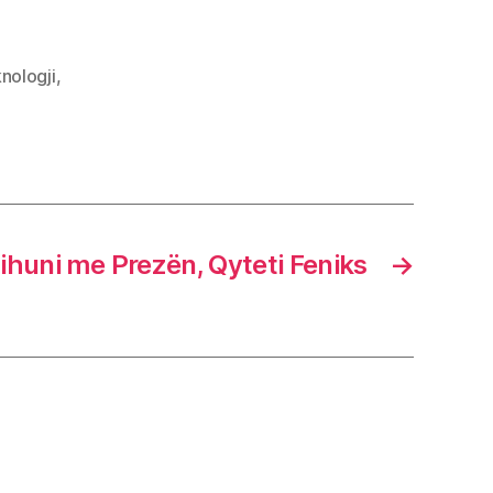
nologji
,
jihuni me Prezën, Qyteti Feniks
→