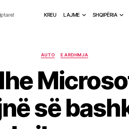
iptare!
KREU
LAJME
SHQIPËRIA
Categories
AUTO
E ARDHMJA
e Microsof
në së bash