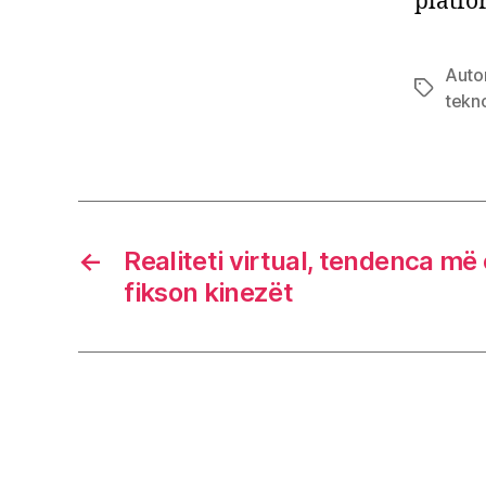
platfo
Auto
Tags
tekno
←
Realiteti virtual, tendenca më 
fikson kinezët