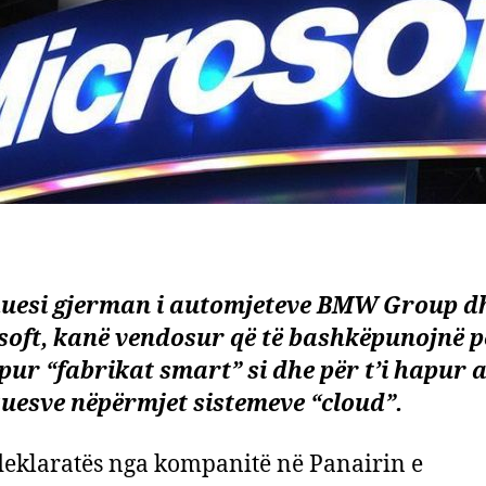
uesi gjerman i automjeteve BMW Group d
oft, kanë vendosur që të bashkëpunojnë p
ur “fabrikat smart” si dhe për t’i hapur 
uesve nëpërmjet sistemeve “cloud”.
deklaratës nga kompanitë në Panairin e