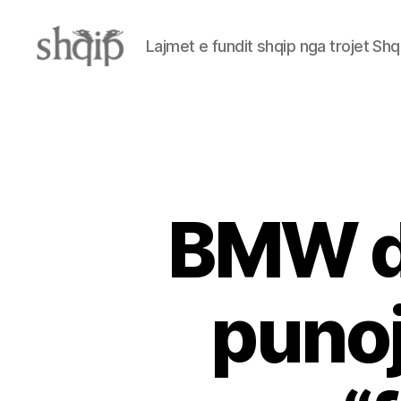
Lajmet e fundit shqip nga trojet Shq
Shqip.info
BMW dh
punoj