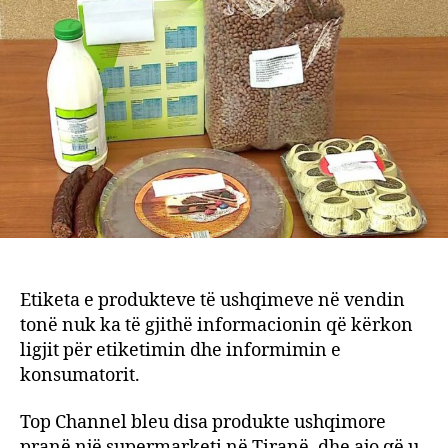
Nuk
zbato
ligji
që
detyr
dhëni
e
infor
Etiketa e produkteve të ushqimeve në vendin
tonë nuk ka të gjithë informacionin që kërkon
ligjit për etiketimin dhe informimin e
konsumatorit.
Top Channel bleu disa produkte ushqimore
pranë një supermarketi në Tiranë, dhe ajo që u