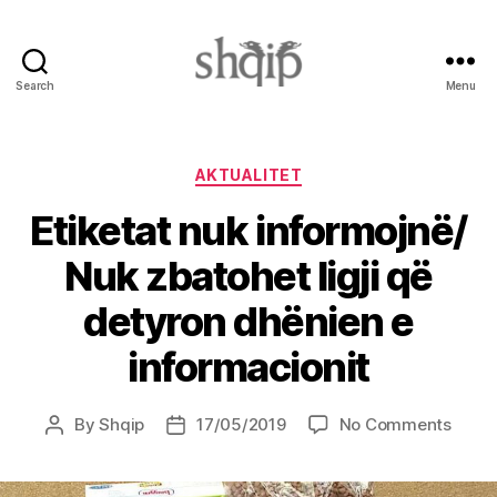
Search
Menu
Shqip.info
Categories
AKTUALITET
Etiketat nuk informojnë/
Nuk zbatohet ligji që
detyron dhënien e
informacionit
on
By
Shqip
17/05/2019
No Comments
Post
Post
Etiket
author
date
nuk
infor