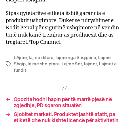
Sipas qytetarëve etiketa është garancia e
produktit ushqimore. Duket se ndryshimet e
Kodit Penal për sigurinë ushqimore në vendin
tonë nuk kanë trembur as prodhuesit dhe as
tregtarët./Top Channel
LAjme
,
lajme ditore
,
lajme nga Shqiperia
,
Lajme
Shqip
,
lajme shqiptare
,
Lajme Sot
,
lajmet
,
Lajmet e
Tags
fundit
←
Opozita hodhi hapin për të marrë pjesë në
zgjedhje, PD sqaron situatën
→
Gjobitet marketi. Produktet jashtë afatit, pa
etiketë dhe nuk kishte licencë për aktivitetin