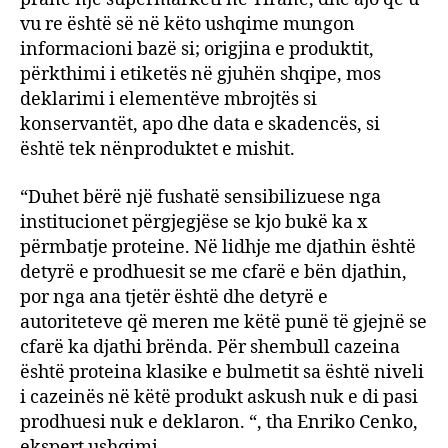
vu re është së në këto ushqime mungon
informacioni bazë si; origjina e produktit,
përkthimi i etiketës në gjuhën shqipe, mos
deklarimi i elementëve mbrojtës si
konservantët, apo dhe data e skadencës, si
është tek nënproduktet e mishit.
“Duhet bërë një fushatë sensibilizuese nga
institucionet përgjegjëse se kjo bukë ka x
përmbatje proteine. Në lidhje me djathin është
detyrë e prodhuesit se me cfarë e bën djathin,
por nga ana tjetër është dhe detyrë e
autoriteteve që meren me këtë punë të gjejnë se
cfarë ka djathi brënda. Për shembull cazeina
është proteina klasike e bulmetit sa është niveli
i cazeinës në këtë produkt askush nuk e di pasi
prodhuesi nuk e deklaron. “, tha Enriko Cenko,
ekspert ushqimi.