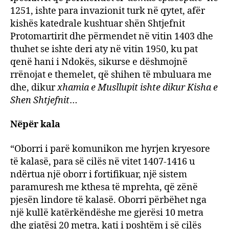
1251, ishte para invazionit turk në qytet, afër
kishës katedrale kushtuar shën Shtjefnit
Protomartirit dhe përmendet në vitin 1403 dhe
thuhet se ishte deri aty në vitin 1950, ku pat
qenë hani i Ndokës, sikurse e dëshmojnë
rrënojat e themelet, që shihen të mbuluara me
dhe, dikur
xhamia e Musllupit ishte dikur Kisha e
Shen Shtjefnit
…
Nëpër kala
“Oborri i parë komunikon me hyrjen kryesore
të kalasë, para së cilës në vitet 1407-1416 u
ndërtua një oborr i fortifikuar, një sistem
paramuresh me kthesa të mprehta, që zënë
pjesën lindore të kalasë. Oborri përbëhet nga
një kullë katërkëndëshe me gjerësi 10 metra
dhe gjatësi 20 metra, kati i poshtëm i së cilës