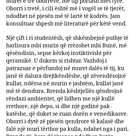
muret e tre oborreve, me tip portash mes tyre.
Oborri i tretë, i cili është më i vogël se të tjerët,
ndodhet në pjesën më të lartë të kodrës. Jam
konsultuar shpesh më literaturë për këtë vend.
Një çift i ri studentësh, që shkëmbejnë puthje të
harlisura mbi murin që rrëzohet mbi Bunë, më
qësëndisin, sepse kërkoj instiktivisht për
qeramikë. U dukem si rishtar. Vazhdoj i
patrazuar e përfundoj në muret dalës të tij, ku
janë të dalura drejtkëndëshe, që zëvendësojnë
kullat, ndërsa në murin e jashtëm, kullat janë
më të dendura. Brenda kështjellës qëndrojnë
rëndazi ambientet, që lidhen me një kullë
rrethore, një depo, si dhe një godinë pak-
katëshe, që duket se ruan dorën e venedikasve.
Oborri i dytë zë pjesën qendrore të kalasë dhe
falë një muri tërthor pa kulla, ndahet nga i pari.