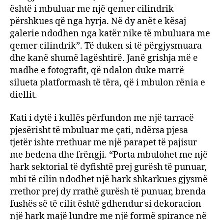
është i mbuluar me një qemer cilindrik
përshkues që nga hyrja. Në dy anët e kësaj
galerie ndodhen nga katër nike të mbuluara me
qemer cilindrik”. Të duken si të përgjysmuara
dhe kanë shumë lagështirë. Janë grishja më e
madhe e fotografit, që ndalon duke marrë
silueta platformash të tëra, që i mbulon rënia e
diellit.
Kati i dytë i kullës përfundon me një tarracë
pjesërisht të mbuluar me çati, ndërsa pjesa
tjetër ishte rrethuar me një parapet të pajisur
me bedena dhe frëngji. “Porta mbulohet me një
hark sektorial të dyfishtë prej gurësh të punuar,
mbi të cilin ndodhet një hark shkarkues gjysmë
rrethor prej dy rrathë gurësh të punuar, brenda
fushës së të cilit është gdhendur si dekoracion
një hark majë lundre me një formë spirance në