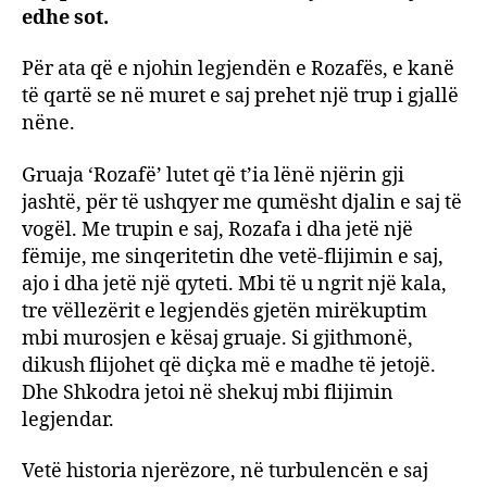
edhe sot.
Për ata që e njohin legjendën e Rozafës, e kanë
të qartë se në muret e saj prehet një trup i gjallë
nëne.
Gruaja ‘Rozafë’ lutet që t’ia lënë njërin gji
jashtë, për të ushqyer me qumësht djalin e saj të
vogël. Me trupin e saj, Rozafa i dha jetë një
fëmije, me sinqeritetin dhe vetë-flijimin e saj,
ajo i dha jetë një qyteti. Mbi të u ngrit një kala,
tre vëllezërit e legjendës gjetën mirëkuptim
mbi murosjen e kësaj gruaje. Si gjithmonë,
dikush flijohet që diçka më e madhe të jetojë.
Dhe Shkodra jetoi në shekuj mbi flijimin
legjendar.
Vetë historia njerëzore, në turbulencën e saj