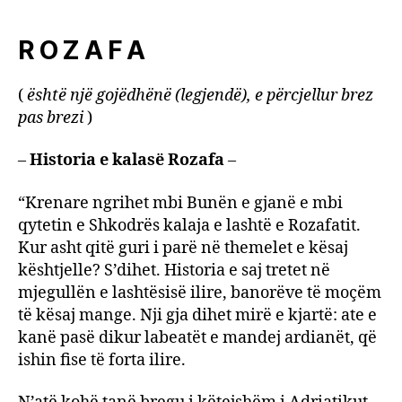
R O Z A F A
(
është një gojëdhënë (legjendë), e përcjellur brez
pas brezi
)
–
Historia e kalasë Rozafa
–
“Krenare ngrihet mbi Bunën e gjanë e mbi
qytetin e Shkodrës kalaja e lashtë e Rozafatit.
Kur asht qitë guri i parë në themelet e kësaj
kështjelle? S’dihet. Historia e saj tretet në
mjegullën e lashtësisë ilire, banorëve të moçëm
të kësaj mange. Nji gja dihet mirë e kjartë: ate e
kanë pasë dikur labeatët e mandej ardianët, që
ishin fise të forta ilire.