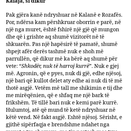
Kalaja, si dikur
Pak gjëra kanë ndryshuar në Kalanë e Rozafës.
Por, ndërsa kam përshkruar oborrin e parë, në
një nga muret, është fshirë një gjë që mungon
dhe që i grishte aq shumë vizitorët në të
shkuarën. Pas një hapësirë të pamatë, shumë
shpejt afër derës tashmë nuk e shoh më
parrullën, që dikur më ka bërë aq shumë për
vete: “
Shkodër, nuk të harroj kurrë
”. Nuk e gjej
më. Agronin, që e pyes, nuk di gjë, edhe njësoj,
një bari që kullot delet aty edhe ai nuk di të më
thotë asgjë. Vetëm më tall me shikimin e tij dhe
me mirëqënien, që e shfaq me një bark të
frikshëm. Të tillë bari nuk e kemi parë kurrë.
Hulumtoj, atë që mund të ketë ndryshuar në
këtë vend. Në fakt asgjë. Eshtë njësoj. Sërisht, e
gjithë sipërfaqja e brendshme ndahet nga