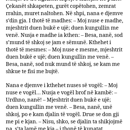
Çekanët shkapeten, gurët copëtohen, zemrat
rrahin, muret naltohen. Në shpi, nana e djemve
s’din gja. I thotë të madhes: – Moj nuse e madhe,
mjeshtrit duen bukë e ujë; duen kungullin me
venë. Nusja e madhe ia kthen: – Besa, nanë, sod
s’mund të shkoj se jam e sëmunë. Kthehet i
thotë të mesmes: – Moj nuse e mesme, mjeshtrit
duen bukë e ujë; duen kungullin me venë. –
Besa, nanë, sod nuk mund të shkoj, se kam me
shkue te fisi me bujtë.
Nana e djemve i kthehet nuses së vogël: – Moj
nuse e vogël… Nusja e vogël brof në kambë: –
Urdhno, nanë! – Mjeshtrit duen bukë e ujë;
duen kungullin me venë. – Besa, nanë, unë
shkoj, po e kam djalin të vogël. Drue se don gji
me pi e kjan. – Nisu, shko, se djalin ta shikjojmë
na, s’ta lamë me kja – i thonë të kunatat.