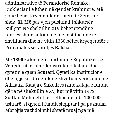
administrative të Perandorisë Romake.
Diokleciani e kthen në qendër krahinore. Më
vonë bëhet kryeqendër e shtetit të Zetës në
shek. Xl. Më pas vjen pushtimi i shkurtër
Bullgar. Në shekullin XIV bëhet qendër e
rëndësishme autonome me institucione të
zhvilluara dhe në vitin 1360 bëhet kryeqendër e
Principatës së familjes Balshaj.
Më
1396
kalon nën sundimin e Republikës së
Venedikut, e cila rikonstrukton kalanë dhe
qytetin e quan
Scutari
. Qyteti ka institucione
dhe ligje si çdo qendër e zhvilluar veneciane në
Adriatik. Kalaja e Shkodrës ishte kalaja e fundit
që ra në shekullin e XV, kur më vitin 1479
Sulltan Mehmeti II e rrethoi me mbi 100.000
ushtarë, si qyteti i fundit shqiptar i pa pushtuar.
Mbrojtja vazhdoi mbi shtatë muaj nga një