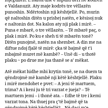
mjegullën. E naltoi dhe e shpuni deri në kodrën
e Valdanuzit. Aty maje kodrës tre vëllazën
punoshin. Ndërtoshin nji kështjellë. Po, murin
që naltoshin ditën u prishej natën, e kësisoj nuk
e naltonin dot. Na kalon aty nji plak i mirë. –
Puna e mbarë, o tre vëllazën. – Të mbarë paç, o
plak i mirë. Po ku e sheh ti të mbarën tonë?
Ditën punojmë, natën na shembet. A din me na
diftue ndoj fjalë të mirë: çka të bajmë që t’i
mbajmë muret më kambë? – Unë di – u thotë
plaku ~ po drue me jua thanë se a’ mëkat.
Atë mëkat hidhe mbi krytin tonë, se na duem ta
qëndrojmë më kambë nji këtë kështjellë. Plaku
i mirë mendohet e pvet: – A jeni të martuem,
trima? A i keni ju të tri varzat e jueja? – Të
martuem jemi – i thonë ata. – Edhe të tre i kemi
varzat tona. Na thuej pra ç’të bajmë që ta
qëndrojmë këtë kështjellë? – Në daçi m’e