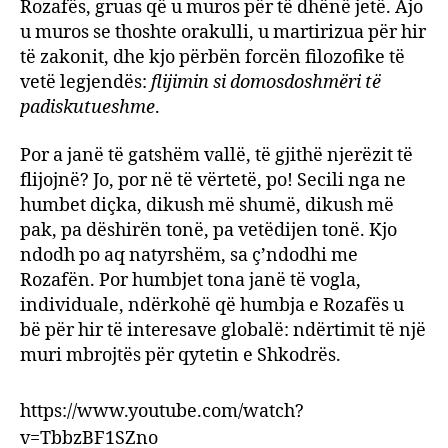
Rozafës, gruas që u muros për të dhënë jetë. Ajo
u muros se thoshte orakulli, u martirizua për hir
të zakonit, dhe kjo përbën forcën filozofike të
vetë legjendës:
flijimin si domosdoshmëri të
padiskutueshme
.
Por a janë të gatshëm vallë, të gjithë njerëzit të
flijojnë? Jo, por në të vërtetë, po! Secili nga ne
humbet diçka, dikush më shumë, dikush më
pak, pa dëshirën tonë, pa vetëdijen tonë. Kjo
ndodh po aq natyrshëm, sa ç’ndodhi me
Rozafën. Por humbjet tona janë të vogla,
individuale, ndërkohë që humbja e Rozafës u
bë për hir të interesave globalë: ndërtimit të një
muri mbrojtës për qytetin e Shkodrës.
https://www.youtube.com/watch?
v=TbbzBF1SZno