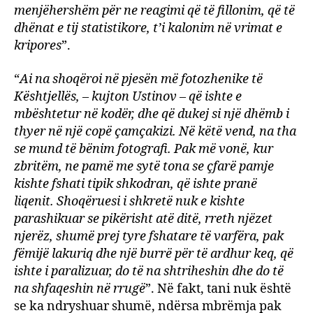
menjëhershëm për ne reagimi që të fillonim, që të
dhënat e tij statistikore, t’i kalonim në vrimat e
kripores
”.
“
Ai na shoqëroi në pjesën më fotozhenike të
Kështjellës, – kujton Ustinov – që ishte e
mbështetur në kodër, dhe që dukej si një dhëmb i
thyer në një copë çamçakizi. Në këtë vend, na tha
se mund të bënim fotografi. Pak më vonë, kur
zbritëm, ne pamë me sytë tona se çfarë pamje
kishte fshati tipik shkodran, që ishte pranë
liqenit. Shoqëruesi i shkretë nuk e kishte
parashikuar se pikërisht atë ditë, rreth njëzet
njerëz, shumë prej tyre fshatare të varfëra, pak
fëmijë lakuriq dhe një burrë për të ardhur keq, që
ishte i paralizuar, do të na shtriheshin dhe do të
na shfaqeshin në rrugë
”. Në fakt, tani nuk është
se ka ndryshuar shumë, ndërsa mbrëmja pak