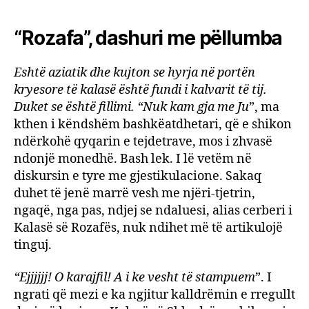
“Rozafa”, dashuri me pëllumba
Eshtë aziatik dhe kujton se hyrja në portën
kryesore të kalasë është fundi i kalvarit të tij.
Duket se është fillimi. “Nuk kam gja me Ju
”, ma
kthen i këndshëm bashkëatdhetari, që e shikon
ndërkohë qyqarin e tejdetrave, mos i zhvasë
ndonjë monedhë. Bash lek. I lë vetëm në
diskursin e tyre me gjestikulacione. Sakaq
duhet të jenë marrë vesh me njëri-tjetrin,
ngaqë, nga pas, ndjej se ndaluesi, alias cerberi i
Kalasë së Rozafës, nuk ndihet më të artikulojë
tinguj.
“Ejjjjjj! O karajfil! A i ke vesht të stampuem
”. I
ngrati që mezi e ka ngjitur kalldrëmin e rregullt