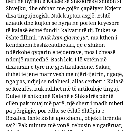
deri në hyrjen e Kalasë së Shkodrës e shikon si
Shvejku, dhe ofshan me gojën çapëlyer. Nxjerr
disa tinguj zogjsh. Nuk kupton asgjë. Eshtë
aziatik dhe kujton se hyrja në portën kryesore
të kalasë është fundi i kalvarit të tij. Duket se
është fillimi. “
Nuk kam gja me Ju
”, ma kthen i
këndshëm bashkëatdhetari, që e shikon
ndërkohë qyqarin e tejdetrave, mos i zhvasë
ndonjë monedhë. Bash lek. I lë vetëm në
diskursin e tyre me gjestikulacione. Sakaq
duhet të jenë marr vesh me njëri-tjetrin, ngaqë,
nga pas, ndjej se ndaluesi, alias cerberi i Kalasë
së Rozafës, nuk ndihet më të artikulojë tinguj.
Duhet të shikojmë Kalanë e Shkodrës për të
cilën pak muaj më parë, një sherr i madh mbeti
pa përgjigje, por edhe se është Shtëpia e
Rozafës. Ishte kishë apo xhami, objekti brënda
saj?! Pak minuta më vonë, rebusin e ngatëruar,