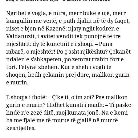
Ngrihet e vogla, e mira, merr bukë e ujë, merr
kungullin me venë, e puth djalin në të dy faqet,
niset e bjen në Kazenë; njaty ngjit kodrën e
Valdanuzit, i avitet vendit tek punojnë të tre
mjeshtrit: dy të kunetnit e i shoqi. – Puna
mbarë, o mjeshtër! Po ç’asht njikështu? Çekanët
ndalen e s’shkapeten, po zemrat rrahin fort e
fort. Fëtyrat zbehen. Kur e sheh i vogli të
shoqen, hedh çekanin prej dore, mallkon gurin
e murin.
E shoqja i thotë: – Ç’ke ti, o im zot? Pse mallkon
gurin e murin? Hidhet kunati i madh: – Ti paske
lindë n’e zezë ditë, moj kunata jonë. Na e kemi
ba me fjalë me të murue të gjallë në mur të
kështjellës.