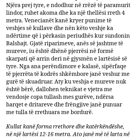
Njëra prej tyre, e ndodhur në rrëzë të paramurit
lindor, ruhet akoma dhe ka një thellësi rreth 4
metra. Venecianët kanë kryer punime të
veshjes së kullave dhe nën këto veshje ka
ndërtime që i përkasin periudhës kur sundonin
Balshajt. Gjatë riparimeve, anës së jashtme të
mureve, iu është dhënë pjerrësi në formë
skarpati që arrin deri në gjysmën e lartësisë së
tyre. Nga ana perëndimore e kalasë, sipërfaqe
të pjerrëta të kodrës shkëmbore janë veshur me
gurë të skuadruar. Aty ku veshja e mureve nuk
është bërë, dallohen teknikat e vjetra me
vendosje copa tullash mes gurëve, ndërsa
harqet e dritareve dhe frëngjive janë punuar
me tulla të rrethuara me bordurë.
Kullat kanë forma rrethore dhe katërkëndëshe,
në një lartësi 12-16 metra. Ato janë më të larta në