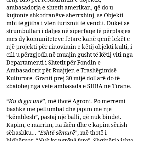
ambasadorja e shtetit amerikan, që do u
kujtonte shkodranëve sherrxhinj, se Objekti
mbi të gjitha i vlen turizmit të vendit. Duket se
strumbullari i daljes në siperfaqe të përplasjes
mes dy komuniteteve fetare kanë qenë lekët e
një projekti për rinovimin e këtij objekti kulti, i
cili u përzgjodh në muajin gusht të këtij viti nga
Departamenti i Shtetit për Fondin e
Ambasadorit për Ruajtjen e Trashëgimisë
Kulturore. Granti prej 30 mijë dollarë do të
zbatohej nga vetë ambasada e SHBA në Tiranë.
“
Ku di gja unë
”, më thotë Agroni. Po merremi
bashkë me pëllumbat dhe japim me një
“këmblesh”, pastaj një balli, që nuk bindet.
Kapim, e marrim, na ikën dhe e kapim sërish
sëbashku… ”
Eshtë sëmurë
”, më thotë i
hidhëruar. “
Nuk ka ngrënë fare
”. Shqipëria ishte