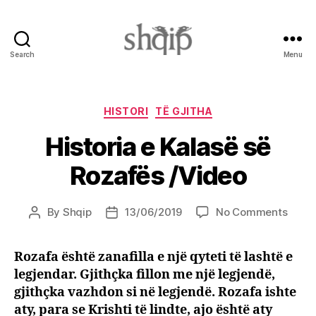
Search
Menu
Shqip.info
Categories
HISTORI
TË GJITHA
Historia e Kalasë së
Rozafës /Video
on
By
Shqip
13/06/2019
No Comments
Post
Post
Histor
author
date
e
Rozafa është zanafilla e një qyteti të lashtë e
Kalas
legjendar. Gjithçka fillon me një legjendë,
së
Rozaf
gjithçka vazhdon si në legjendë. Rozafa ishte
/Vide
aty, para se Krishti të lindte, ajo është aty