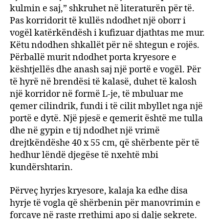
kulmin e saj,” shkruhet në literaturën për të.
Pas korridorit të kullës ndodhet një oborr i
vogël katërkëndësh i kufizuar djathtas me mur.
Këtu ndodhen shkallët për në shtegun e rojës.
Përballë murit ndodhet porta kryesore e
kështjellës dhe anash saj një portë e vogël. Për
të hyrë në brendësi të kalasë, duhet të kalosh
një korridor në formë L-je, të mbuluar me
qemer cilindrik, fundi i të cilit mbyllet nga një
portë e dytë. Një pjesë e qemerit është me tulla
dhe në gypin e tij ndodhet një vrimë
drejtkëndëshe 40 x 55 cm, që shërbente për të
hedhur lëndë djegëse të nxehtë mbi
kundërshtarin.
Përveç hyrjes kryesore, kalaja ka edhe disa
hyrje të vogla që shërbenin për manovrimin e
forcave në raste rrethimi apo si dalje sekrete.