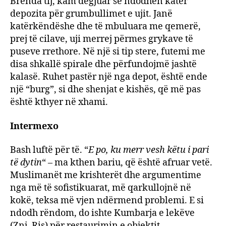
Brenda tij, kam dëgjuar se ndodhen katër
depozita për grumbullimet e ujit. Janë
katërkëndëshe dhe të mbuluara me qemerë,
prej të cilave, uji merrej përmes grykave të
puseve rrethore. Në një si tip stere, futemi me
disa shkallë spirale dhe përfundojmë jashtë
kalasë. Ruhet pastër një nga depot, është ende
një “burg”, si dhe shenjat e kishës, që më pas
është kthyer në xhami.
Intermexo
Bash luftë për të. “
E po, ku merr vesh këtu i pari
të dytin
“ – ma kthen bariu, që është afruar vetë.
Muslimanët me krishterët dhe argumentime
nga më të sofistikuarat, më qarkullojnë në
kokë, teksa më vjen ndërmend problemi. E si
ndodh rëndom, do ishte Kumbarja e lekëve
(Znj. Ris) për restaurimin e objektit,