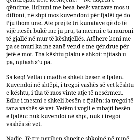
qëndrue, lidhuni me besa-besë: varzave mos u
diftoni, në shpi mos kuvendoni për fjalët që do
t’ju thom unë. Ate prej të tri kunatave që do të
vijë nesër bukë me ju pru, ta merrni e ta muroni
të gjallë në mur të kështjellës. Atëhere keni me
pa se muri ka me zanë vend e me qëndrue për
jetë e mot. Tha kështu plaku e shkoi: njitash u
pa, njitash s’u pa.
Sa keq! Vëllai i madh e shkeli besën e fjalën.
Kuvendoi në shtëpi, i tregoi vashës së vet kështu
e kështu, i tha të mos vinte atje të nesërmen.
Edhe i mesmi e shkeli besën e fjalën: ia tregoi të
tana vashës së vet. Vetëm i vogli e mbajti besën
e fjalën: nuk kuvendoi në shpi, nuk i tregoi
vashës së vet.
Nadje. Të tre ngrihen shpejt e shkojnë në punë.