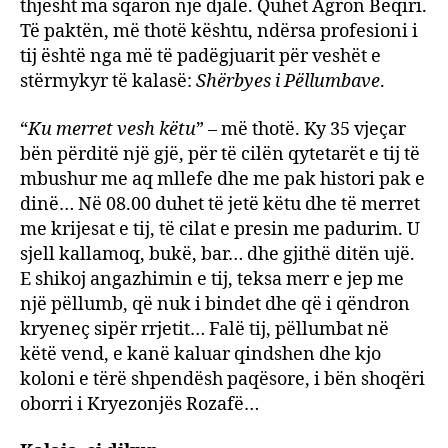
thjesht ma sqaron një djalë. Quhet Agron Beqiri.
Të paktën, më thotë kështu, ndërsa profesioni i
tij është nga më të padëgjuarit për veshët e
stërmykyr të kalasë:
Shërbyes i Pëllumbave
.
“
Ku merret vesh këtu
” – më thotë. Ky 35 vjeçar
bën përditë një gjë, për të cilën qytetarët e tij të
mbushur me aq mllefe dhe me pak histori pak e
dinë… Në 08.00 duhet të jetë këtu dhe të merret
me krijesat e tij, të cilat e presin me padurim. U
sjell kallamoq, bukë, bar… dhe gjithë ditën ujë.
E shikoj angazhimin e tij, teksa merr e jep me
një pëllumb, që nuk i bindet dhe që i qëndron
kryeneç sipër rrjetit… Falë tij, pëllumbat në
këtë vend, e kanë kaluar qindshen dhe kjo
koloni e tërë shpendësh paqësore, i bën shoqëri
oborri i Kryezonjës Rozafë…