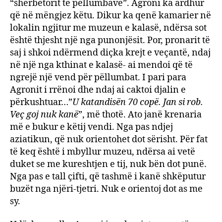
“shërbëtorit të pëllumbave”. Agroni ka ardhur
që në mëngjez këtu. Dikur ka qenë kamarier në
lokalin ngjitur me muzeun e kalasë, ndërsa sot
është thjesht një nga punonjësit. Por, pronarit të
saj i shkoi ndërmend diçka krejt e veçantë, ndaj
në një nga kthinat e kalasë- ai mendoi që të
ngrejë një vend për pëllumbat. I pari para
Agronit i rrënoi dhe ndaj ai caktoi djalin e
përkushtuar…”
U katandisën 70 copë. Jan si rob.
Veç goj nuk kanë
”, më thotë. Ato janë krenaria
më e bukur e këtij vendi. Nga pas ndjej
aziatikun, që nuk orientohet dot sërisht. Për fat
të keq është i mbyllur muzeu, ndërsa ai vetë
duket se me kureshtjen e tij, nuk bën dot punë.
Nga pas e tall çifti, që tashmë i kanë shkëputur
buzët nga njëri-tjetri. Nuk e orientoj dot as me
sy.