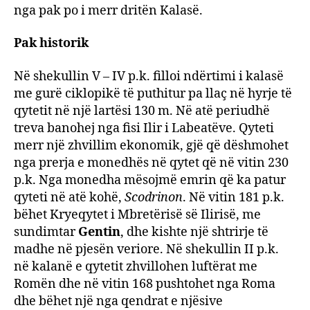
nga pak po i merr dritën Kalasë.
Pak historik
Në shekullin V – IV p.k. filloi ndërtimi i kalasë
me gurë ciklopikë të puthitur pa llaç në hyrje të
qytetit në një lartësi 130 m. Në atë periudhë
treva banohej nga fisi Ilir i Labeatëve. Qyteti
merr një zhvillim ekonomik, gjë që dëshmohet
nga prerja e monedhës në qytet që në vitin 230
p.k. Nga monedha mësojmë emrin që ka patur
qyteti në atë kohë,
Scodrinon
. Në vitin 181 p.k.
bëhet Kryeqytet i Mbretërisë së Ilirisë, me
sundimtar
Gentin
, dhe kishte një shtrirje të
madhe në pjesën veriore. Në shekullin II p.k.
në kalanë e qytetit zhvillohen luftërat me
Romën dhe në vitin 168 pushtohet nga Roma
dhe bëhet një nga qendrat e njësive