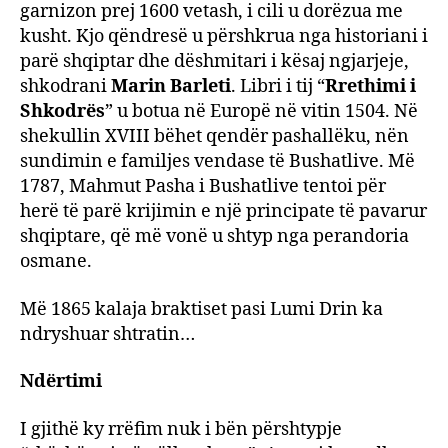
garnizon prej 1600 vetash, i cili u dorëzua me
kusht. Kjo qëndresë u përshkrua nga historiani i
parë shqiptar dhe dëshmitari i kësaj ngjarjeje,
shkodrani
Marin Barleti
. Libri i tij “
Rrethimi i
Shkodrës
” u botua në Europë në vitin 1504. Në
shekullin XVIII bëhet qendër pashallëku, nën
sundimin e familjes vendase të Bushatlive. Më
1787, Mahmut Pasha i Bushatlive tentoi për
herë të parë krijimin e një principate të pavarur
shqiptare, që më vonë u shtyp nga perandoria
osmane.
Më 1865 kalaja braktiset pasi Lumi Drin ka
ndryshuar shtratin…
Ndërtimi
I gjithë ky rrëfim nuk i bën përshtypje