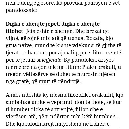
nën-ndërgjegjësore, ka provuar paarsyen e vet
paradoksale:
Diçka e shenjtë jepet, diçka e shenjtë
fitohet!
Jeta është e shenjtë. Dhe brezat që
vijnë, gëzojnë mbi atë që u shua. Rozafa, kjo
grua naive, mund të kishte vdekur si të gjitha të
tjerat – e harruar, por ajo vdiq, pa e ditur as vetë,
për të jetuar si
legjendë
. Ky paradoks i arsyes
njerëzore na çon tek një fillim: Plaku orakull, u
tregon vëllezërve se duhet të murosin njërën
nga gratë, që muri të qëndrojë.
A mos ndoshta ky mësim filozofik i orakullit, kjo
simbolikë unike e veprimit, don të thotë, se kur
ti humbet diçka të shtrenjtë, fillon dhe e
vlerëson atë, që ti ndërton mbi këtë humbje?…
Dhe kjo ndodh krejt natyrshëm në kohën e