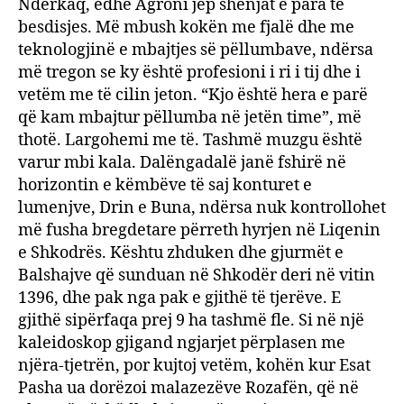
Ndërkaq, edhe Agroni jep shenjat e para të
besdisjes. Më mbush kokën me fjalë dhe me
teknologjinë e mbajtjes së pëllumbave, ndërsa
më tregon se ky është profesioni i ri i tij dhe i
vetëm me të cilin jeton. “Kjo është hera e parë
që kam mbajtur pëllumba në jetën time”, më
thotë. Largohemi me të. Tashmë muzgu është
varur mbi kala. Dalëngadalë janë fshirë në
horizontin e këmbëve të saj konturet e
lumenjve, Drin e Buna, ndërsa nuk kontrollohet
më fusha bregdetare përreth hyrjen në Liqenin
e Shkodrës. Kështu zhduken dhe gjurmët e
Balshajve që sunduan në Shkodër deri në vitin
1396, dhe pak nga pak e gjithë të tjerëve. E
gjithë sipërfaqa prej 9 ha tashmë fle. Si në një
kaleidoskop gjigand ngjarjet përplasen me
njëra-tjetrën, por kujtoj vetëm, kohën kur Esat
Pasha ua dorëzoi malazezëve Rozafën, që në