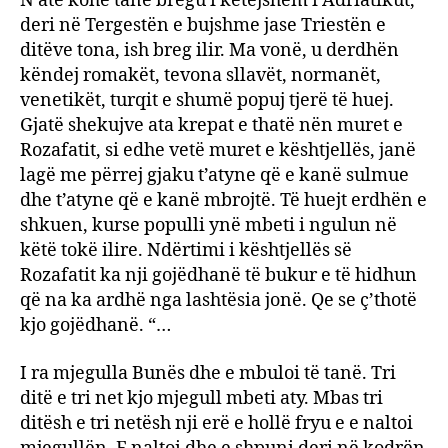
N’atë kohë tanë bregu i këtejshëm i Adriatikut,
deri në Tergestën e bujshme jase Triestën e
ditëve tona, ish breg ilir. Ma vonë, u derdhën
këndej romakët, tevona sllavët, normanët,
venetikët, turqit e shumë popuj tjerë të huej.
Gjatë shekujve ata krepat e thatë nën muret e
Rozafatit, si edhe vetë muret e kështjellës, janë
lagë me përrej gjaku t’atyne që e kanë sulmue
dhe t’atyne që e kanë mbrojtë. Të huejt erdhën e
shkuen, kurse populli ynë mbeti i ngulun në
këtë tokë ilire. Ndërtimi i kështjellës së
Rozafatit ka nji gojëdhanë të bukur e të hidhun
që na ka ardhë nga lashtësia jonë. Qe se ç’thotë
kjo gojëdhanë. “…
I ra mjegulla Bunës dhe e mbuloi të tanë. Tri
ditë e tri net kjo mjegull mbeti aty. Mbas tri
ditësh e tri netësh nji erë e hollë fryu e e naltoi