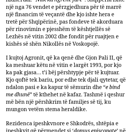
një nga 76 vendet e përzgjedhura për të marrë
një financim të veçantë dhe kjo ishte hera e
tretë për Shqipërinë, pas fondeve të akorduara
për rinovimin e pjesshëm të kështjellës së
Lezhës në vitin 2002 dhe fondit për ruajtjen e
kishës së shën Nikollës në Voskopojë.
I kujtoj Agronit, që ka qenë dhe Gjon Pali II, që
ka meshuar këtu në vitin e largët 1993, por kjo
ka pak gjasa… t’i bëj përshtypje për të kujtuar.
Kjo qoftë tek bariu, por edhe tek djali qytetar, që
ndalon pasi e ka kapur të sëmurin dhe “
e bind
me dhunë
” të kthehet në kafaz. Tashmë i qeshur
më bën një përshkrim të familjes së tij, ku
mungon vetëm stema heraldike.
Rezidenca ipeshkvnore e Shkodrës, shtëpia e
ipeshkvit që përmendet si ‘
domus episcopate
’ në