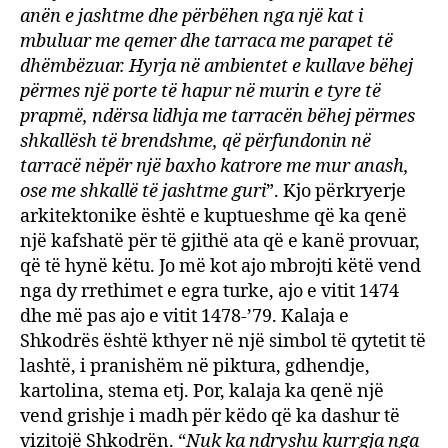
anën e jashtme dhe përbëhen nga një kat i
mbuluar me qemer dhe tarraca me parapet të
dhëmbëzuar. Hyrja në ambientet e kullave bëhej
përmes një porte të hapur në murin e tyre të
prapmë, ndërsa lidhja me tarracën bëhej përmes
shkallësh të brendshme, që përfundonin në
tarracë nëpër një baxho katrore me mur anash,
ose me shkallë të jashtme guri
”. Kjo përkryerje
arkitektonike është e kuptueshme që ka qenë
një kafshatë për të gjithë ata që e kanë provuar,
që të hynë këtu. Jo më kot ajo mbrojti këtë vend
nga dy rrethimet e egra turke, ajo e vitit 1474
dhe më pas ajo e vitit 1478-’79. Kalaja e
Shkodrës është kthyer në një simbol të qytetit të
lashtë, i pranishëm në piktura, gdhendje,
kartolina, stema etj. Por, kalaja ka qenë një
vend grishje i madh për këdo që ka dashur të
vizitojë Shkodrën. “
Nuk ka ndryshu kurrgja nga