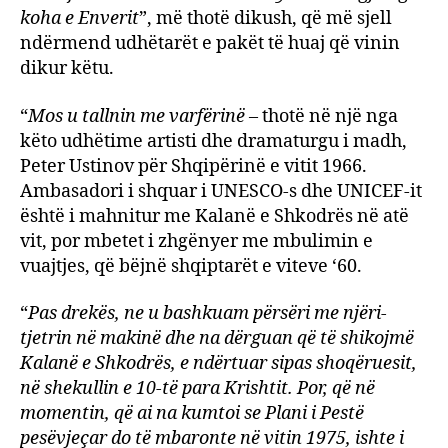
koha e Enverit
”, më thotë dikush, që më sjell
ndërmend udhëtarët e pakët të huaj që vinin
dikur këtu.
“
Mos u tallnin me varfërinë
– thotë në një nga
këto udhëtime artisti dhe dramaturgu i madh,
Peter Ustinov për Shqipërinë e vitit 1966.
Ambasadori i shquar i UNESCO-s dhe UNICEF-it
është i mahnitur me Kalanë e Shkodrës në atë
vit, por mbetet i zhgënyer me mbulimin e
vuajtjes, që bëjnë shqiptarët e viteve ‘60.
“
Pas drekës, ne u bashkuam përsëri me njëri-
tjetrin në makinë dhe na dërguan që të shikojmë
Kalanë e Shkodrës, e ndërtuar sipas shoqëruesit,
në shekullin e 10-të para Krishtit. Por, që në
momentin, që ai na kumtoi se Plani i Pestë
pesëvjeçar do të mbaronte në vitin 1975, ishte i