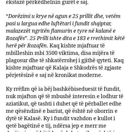
ekstazë përkëdhelnin gurët e saj.
“
Dorëzimi u krye në agun e 25 prillit dhe, vetëm
pasi u largua edhe luftëtari i fundit shqiptar,
malazezët ngritën flamurin e tyre në kalanë e
Rozafës
”.
25 Prilli ishte dita e 183 e rrethimit këtë
herë për Rozafën
. Kaq kishte mjaftuar të
mbilleshin mbi 3500 viktima, disa mijëra të
plagosur dhe të shkatërrohej i gjithë qyteti. Kaq
kishte mjaftuar që Kalaja e Shkodrës të zgjaste
përjetësinë e saj në kronikat moderne.
Ky rrëfim që ia bëj bashkëbiseduesit të fundit,
nuk mjafton që të mbushë interesin e lodhur të
aziatikut, që tashti i duhet që të përballet edhe
me qësëndinë e bariut, që është në oborrin e
dytë të Kalasë. Ky i fundit vazhdon e kullot i
qetë bagëtinë e tij, ndërsa jep e merr me