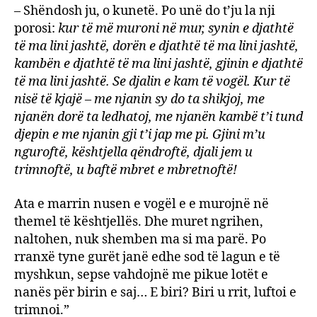
– Shëndosh ju, o kunetë. Po unë do t’ju la nji
porosi:
kur të më muroni në mur, synin e djathtë
të ma lini jashtë, dorën e djathtë të ma lini jashtë,
kambën e djathtë të ma lini jashtë, gjinin e djathtë
të ma lini jashtë. Se djalin e kam të vogël. Kur të
nisë të kjajë – me njanin sy do ta shikjoj, me
njanën dorë ta ledhatoj, me njanën kambë t’i tund
djepin e me njanin gji t’i jap me pi. Gjini m’u
nguroftë, kështjella qëndroftë, djali jem u
trimnoftë, u baftë mbret e mbretnoftë!
Ata e marrin nusen e vogël e e murojnë në
themel të kështjellës. Dhe muret ngrihen,
naltohen, nuk shemben ma si ma parë. Po
rranxë tyne gurët janë edhe sod të lagun e të
myshkun, sepse vahdojnë me pikue lotët e
nanës për birin e saj… E biri? Biri u rrit, luftoi e
trimnoi.”