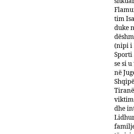
shkuar
Flamur
tim Is
duke n
dëshmo
(nipi 
Sporti
se si u
në Jug
Shqipë
Tiranë
viktim
dhe in
Lidhur 
familje