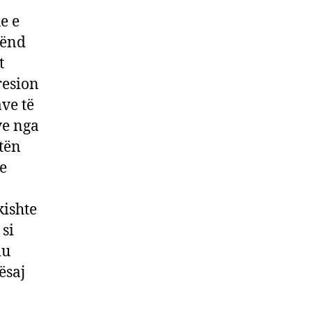
e e
jënd
t
resion
ve të
ve nga
jtën
he
kishte
 si
iu
ësaj