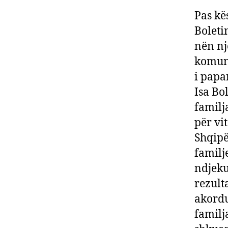
Pas kë
Boleti
nën nj
komuni
i papa
Isa Bo
familja
për vi
Shqipë
familj
ndjeku
rezulta
akordua
familj