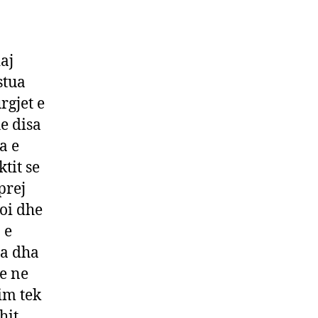
aj
stua
rgjet e
e disa
a e
tit se
prej
oi dhe
 e
ta dha
e ne
im tek
hit.