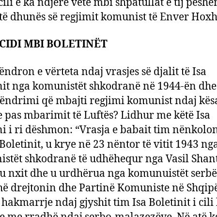
i cili e ka ndjerë vetë mbi shpatullat e tij peshë
të dhunës së regjimit komunist të Enver Hoxh
IDI MBI BOLETINËT
ëndron e vërteta ndaj vrasjes së djalit të Isa
nit nga komunistët shkodranë në 1944-ën dhe 
qëndrimi që mbajti regjimi komunist ndaj kës
e pas mbarimit të Luftës? Lidhur me këtë Isa
ni i ri dëshmon: “Vrasja e babait tim nënkolo
oletinit, u krye në 23 nëntor të vitit 1943 ng
stët shkodranë të udhëhequr nga Vasil Shant
 u nxit dhe u urdhërua nga komunuistët serbë
hë drejtonin dhe Partinë Komuniste në Shqipër
hakmarrje ndaj gjyshit tim Isa Boletinit i cili 