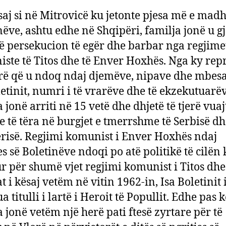
saj si në Mitrovicë ku jetonte pjesa më e madh
nëve, ashtu edhe në Shqipëri, familja jonë u g
ë persekucion të egër dhe barbar nga regjime
ste të Titos dhe të Enver Hoxhës. Nga ky rep
rë që u ndoq ndaj djemëve, nipave dhe mbesa
letinit, numri i të vrarëve dhe të ekzekutuarë
 jonë arriti në 15 vetë dhe dhjetë të tjerë vua
te të tëra në burgjet e tmerrshme të Serbisë d
risë. Regjimi komunist i Enver Hoxhës ndaj
es së Boletinëve ndoqi po atë politikë të cilën 
r për shumë vjet regjimi komunist i Titos dhe
t i kësaj vetëm në vitin 1962-in, Isa Boletinit 
 titulli i lartë i Heroit të Popullit. Edhe pas k
a jonë vetëm një herë pati ftesë zyrtare për të