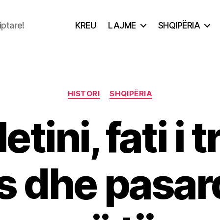
iptare!
KREU
LAJME
SHQIPËRIA
Categories
HISTORI
SHQIPËRIA
etini, fati i t
es dhe pasa