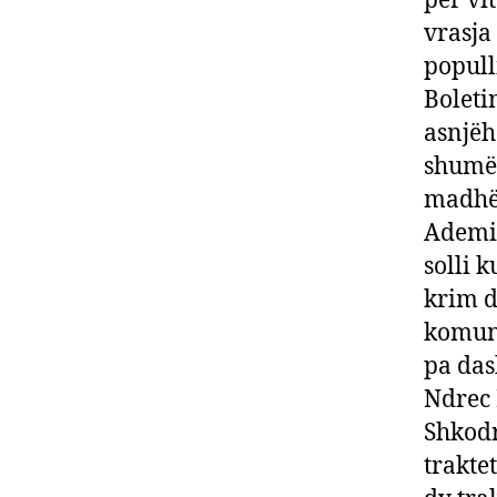
për vi
vrasja
popull
Boleti
asnjëh
shumë 
madhës
Ademit
solli 
krim d
komuni
pa das
Ndrec 
Shkodr
trakte