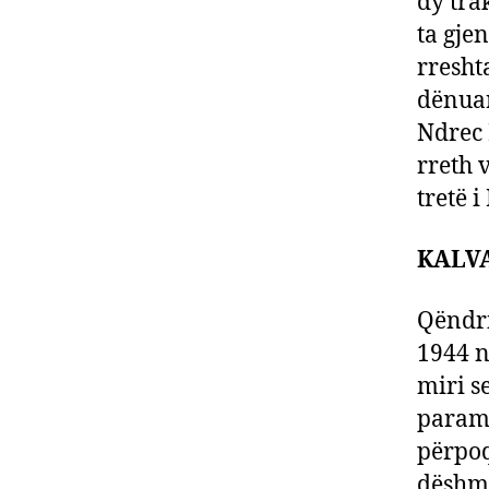
dy tra
ta gje
rresht
dënuar
Ndrec 
rreth v
tretë i
KALVA
Qëndri
1944 n
miri s
parame
përpoq
dëshmia