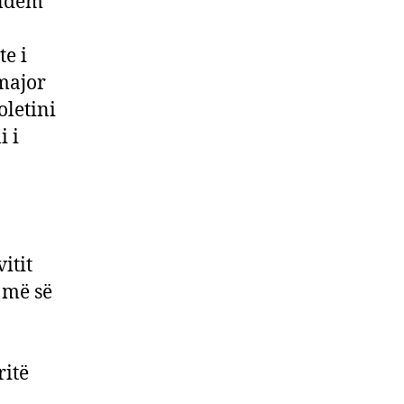
undëm
te i
major
oletini
i i
itit
i më së
ritë