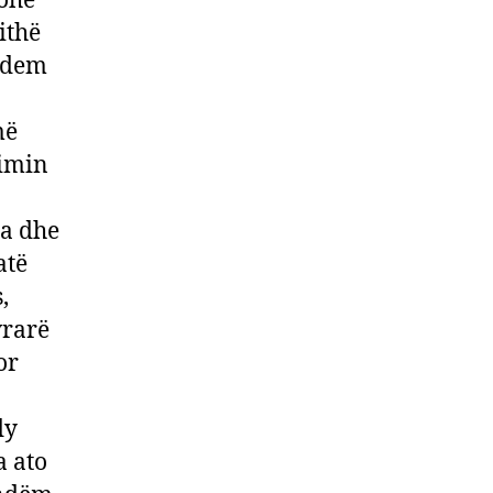
kohë
ithë
 Adem
më
rimin
ua dhe
atë
,
vrarë
or
dy
a ato