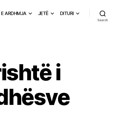
E ARDHMJA
JETË
DITURI
Search
rishtë i
rdhësve