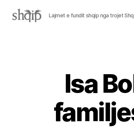
Lajmet e fundit shqip nga trojet Shq
Shqip.info
Isa Bol
familj