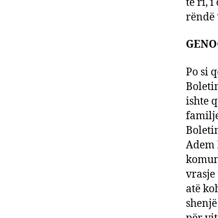
të ri, 
rëndë 
GENOC
Po si q
Boleti
ishte 
familj
Boleti
Adem B
komuni
vrasje
atë ko
shenjë 