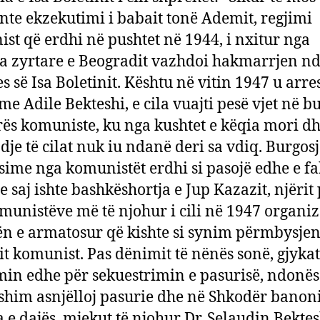
nte ekzekutimi i babait tonë Ademit, regjimi
st që erdhi në pushtet në 1944, i nxitur nga
ka zyrtare e Beogradit vazhdoi hakmarrjen nd
es së Isa Boletinit. Kështu në vitin 1947 u arre
me Adile Bekteshi, e cila vuajti pesë vjet në bu
rës komuniste, ku nga kushtet e këqia mori dh
je të cilat nuk iu ndanë deri sa vdiq. Burgosj
sime nga komunistët erdhi si pasojë edhe e fak
e saj ishte bashkëshortja e Jup Kazazit, njërit 
munistëve më të njohur i cili në 1947 organiz
ën e armatosur që kishte si synim përmbysjen
it komunist. Pas dënimit të nënës sonë, gjyka
in edhe për sekuestrimin e pasurisë, ndonës
shim asnjëlloj pasurie dhe në Shkodër banon
a e dajës, mjekut të njohur Dr. Selaudin Bektes