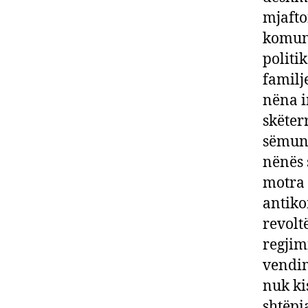
mjafto
komuni
politi
familj
nëna i
skëter
sëmund
nënës 
motra 
antiko
revolt
regjim
vendim
nuk ki
shtëpi