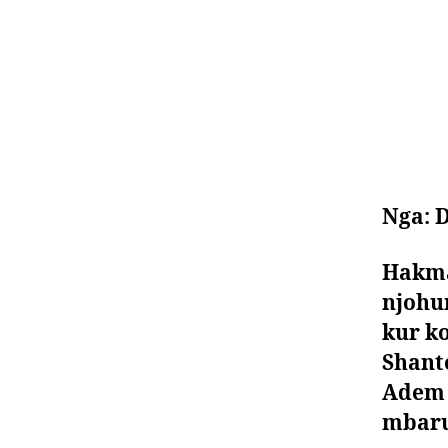
Nga: 
Hakma
njohur
kur k
Shant
Adem B
mbaru