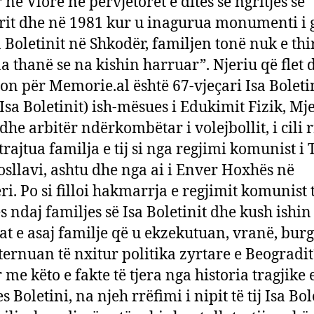
 në Vlorë në përvjetorët e ditës së ngritjes së
it dhe në 1981 kur u inagurua monumenti i g
a Boletinit në Shkodër, familjen tonë nuk e thi
a thanë se na kishin harruar”. Njeriu që flet 
n për Memorie.al është 67-vjeçari Isa Boletin
i Isa Boletinit) ish-mësues i Edukimit Fizik, Mj
 dhe arbitër ndërkombëtar i volejbollit, i cili 
 trajtua familja e tij si nga regjimi komunist i 
osllavi, ashtu dhe nga ai i Enver Hoxhës në
ri. Po si filloi hakmarrja e regjimit komunist 
s ndaj familjes së Isa Boletinit dhe kush ishin
at e asaj familje që u ekzekutuan, vranë, bur
ternuan të nxitur politika zyrtare e Beogradit
me këto e fakte të tjera nga historia tragjike 
s Boletini, na njeh rrëfimi i nipit të tij Isa Bol