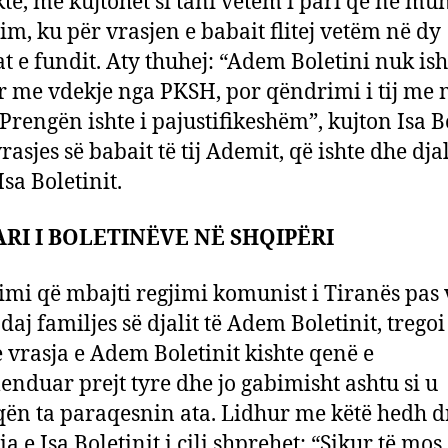
kte, më kujtohet si tani vetëm i pari që ne m
nim, ku për vrasjen e babait flitej vetëm në dy
at e fundit. Aty thuhej: “Adem Boletini nuk ish
 me vdekje nga PKSH, por qëndrimi i tij me 
Prengën ishte i pajustifikeshëm”, kujton Isa B
rasjes së babait të tij Ademit, që ishte dhe djal
 Isa Boletinit.
RI I BOLETINËVE NË SHQIPËRI
mi që mbajti regjimi komunist i Tiranës pas v
daj familjes së djalit të Adem Boletinit, trego
e vrasja e Adem Boletinit kishte qenë e
nduar prejt tyre dhe jo gabimisht ashtu si u
ën ta paraqesnin ata. Lidhur me këtë hedh d
 e Isa Boletinit i cili shprehet: “Sikur të mos