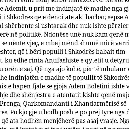
te me rradhë ndaj serbo-malazezëve. Në atë 
 e Ademit, u prit me indinjatë të madhe nga gj
i i Shkodrës që e dënoi atë akt barbar, sepse
ni shërbente si ushtarak dhe nuk ishte përzier
erë në politikë. Ndonëse unë nuk kam qenë 
se nëntë vjeç, e mbaj mënd shumë mirë var
htor, që i bëri populli i Shkodrës babait tim
, ku edhe rinia Antifashiste e qytetit u detyr
kurorën e saj. Që nga ajo kohë, për të mbulaur 
he indinjatën e madhe të popullit të Shkodrës
stë hapën fjalë se gjoja Adem Boletini ishte 
hje dhe shënjestra e atentatit kishte qenë maj
Prenga, Qarkomandanti i Xhandarmërisë së
ës. Po kjo gjë u hodh poshtë po prej tyre nga 
t që ata hodhën menjëherë pas asaj vrasje. Ng