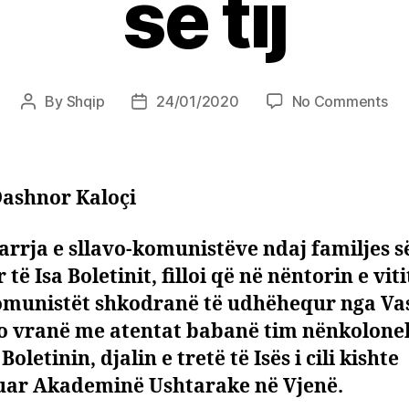
së tij
on
By
Shqip
24/01/2020
No Comments
Post
Post
Isa
author
date
Bol
fati
i
Dashnor Kaloçi
tri
i
rrja e sllavo-komunistëve ndaj familjes s
fam
 të Isa Boletinit, filloi që në nëntorin e viti
dh
pa
omunistët shkodranë të udhëhequr nga Vas
së
o vranë me atentat babanë tim nënkolone
tij
oletinin, djalin e tretë të Isës i cili kishte
ar Akademinë Ushtarake në Vjenë.