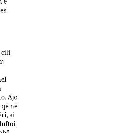
n e
ës.
cili
aj
nel
a
o. Ajo
 që në
i, si
luftoi