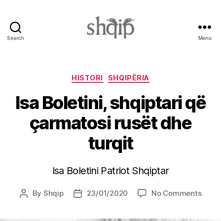
Search
Menu
Shqip.info
Categories
HISTORI
SHQIPËRIA
Isa Boletini, shqiptari që
çarmatosi rusët dhe
turqit
Isa Boletini Patriot Shqiptar
on
By
Shqip
23/01/2020
No Comments
Post
Post
Isa
author
date
Boleti