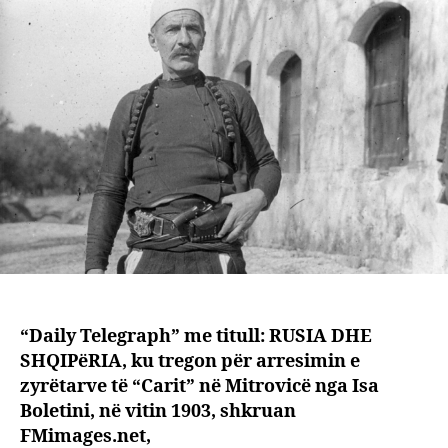
shqip
që
çarma
rusët
dhe
turqit
“Daily Telegraph” me titull: RUSIA DHE
SHQIPëRIA, ku tregon për arresimin e
zyrëtarve të “Carit” në Mitrovicë nga Isa
Boletini, në vitin 1903, shkruan
FMimages.net,