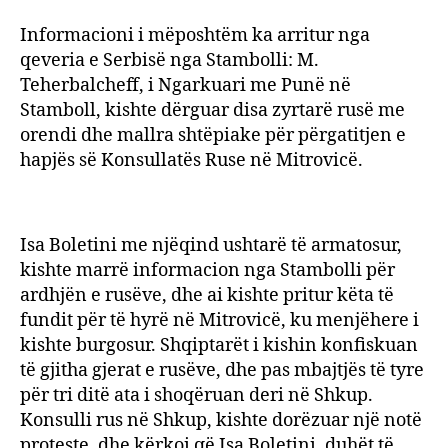
Informacioni i mëposhtëm ka arritur nga
qeveria e Serbisë nga Stambolli: M.
Teherbalcheff, i Ngarkuari me Punë në
Stamboll, kishte dërguar disa zyrtarë rusë me
orendi dhe mallra shtëpiake për përgatitjen e
hapjës së Konsullatës Ruse në Mitrovicë.
Isa Boletini me njëqind ushtarë të armatosur,
kishte marrë informacion nga Stambolli për
ardhjën e rusëve, dhe ai kishte pritur këta të
fundit për të hyrë në Mitrovicë, ku menjëhere i
kishte burgosur. Shqiptarët i kishin konfiskuan
të gjitha gjerat e rusëve, dhe pas mbajtjës të tyre
për tri ditë ata i shoqëruan deri në Shkup.
Konsulli rus në Shkup, kishte dorëzuar një notë
proteste, dhe kërkoi që Isa Boletini, duhët të