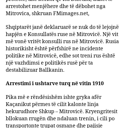
arrestohet menjëhere dhe të dëbohet nga
Mitrovica, shkruan FMimages.net,
Shqiptarët janë deklaruarë se nuk do të lejojnë
hapjën e Konsullatës ruse në Mitrovicë. Një vit
më vonë vritët konsulli rus në Mitrovicë. Rusia
historikisht është përfshirë ne incidente
politike në Mitrovicë, edhe sot treni rus është
një vazhdimsi e politikës rusë për ta
destabilizuar Ballkanin.
Arrestimi i ushtarve turq në vitin 1910
Pika më e rëndësishëm ishte gryka afër
Kaçanikut përmes të cilit kalonte linja
hekurudhore Shkup – Mitrovicë. Kryengritesit
bllokuan rrugën dhe ndaluan trenin, i cili po
transportonte trupat osmane dhe pajisje