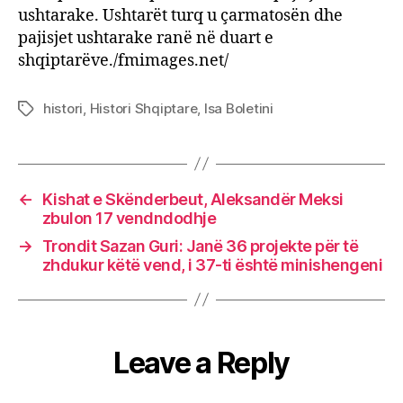
ushtarake. Ushtarët turq u çarmatosën dhe
pajisjet ushtarake ranë në duart e
shqiptarëve./fmimages.net/
histori
,
Histori Shqiptare
,
Isa Boletini
Tags
←
Kishat e Skënderbeut, Aleksandër Meksi
zbulon 17 vendndodhje
→
Trondit Sazan Guri: Janë 36 projekte për të
zhdukur këtë vend, i 37-ti është minishengeni
Leave a Reply