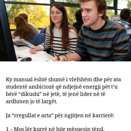
ambic
Ja
45
“rregu
të
arta”
drejt
liders
Ky manual është shumë i vlefshëm dhe për ata
studentë ambiciozë që ndjejnë energji pët t’u
bërë “dikushi” në jetë, të jenë lider në të
ardhmen jo të largët.
Ja “rregullat e arta” për ngjitjen në karrierë:
1 – Mos lër kurrë në hije mësuesin tënd.