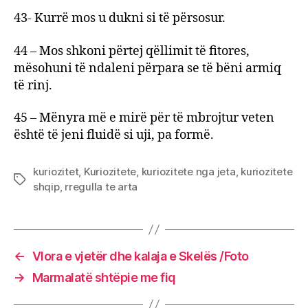
43- Kurrë mos u dukni si të përsosur.
44 – Mos shkoni përtej qëllimit të fitores,
mësohuni të ndaleni përpara se të bëni armiq
të rinj.
45 – Mënyra më e mirë për të mbrojtur veten
është të jeni fluidë si uji, pa formë.
kuriozitet
,
Kuriozitete
,
kuriozitete nga jeta
,
kuriozitete
Tags
shqip
,
rregulla te arta
←
Vlora e vjetër dhe kalaja e Skelës /Foto
→
Marmalatë shtëpie me fiq