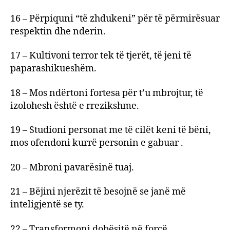
16 – Përpiquni “të zhdukeni” për të përmirësuar
respektin dhe nderin.
17 – Kultivoni terror tek të tjerët, të jeni të
paparashikueshëm.
18 – Mos ndërtoni fortesa për t’u mbrojtur, të
izolohesh është e rrezikshme.
19 – Studioni personat me të cilët keni të bëni,
mos ofendoni kurrë personin e gabuar .
20 – Mbroni pavarësinë tuaj.
21 – Bëjini njerëzit të besojnë se janë më
inteligjentë se ty.
22 – Transformoni dobësitë në forcë.