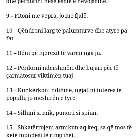
dhe përdorini nëse është e nevojshme.
9 – Fitoni me vepra, jo me fjalë.
10 – Qëndroni larg të palumturve dhe atyre pa
fat.
11 – Bëni që njerëzit të varen nga ju.
12 – Përdorni ndershmëri dhe bujari për të
çarmatosur viktimën tuaj
13 – Kur kërkoni ndihmë, ngjallni interes te
populli, jo mëshirën e tyre.
14 – Silluni si mik, punoni si spiun.
15 – Shkatërrojeni armikun aq keq, sa që mos të
ketë mundësi të ringrihet.