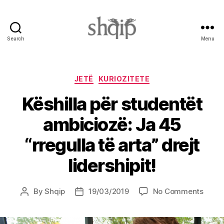
Search
Menu
Shqip.info
Categories
JETË
KURIOZITETE
Këshilla për studentët
ambiciozë: Ja 45
“rregulla të arta” drejt
lidershipit!
on
By
Shqip
19/03/2019
No Comments
Post
Post
Këshil
author
date
për
stude