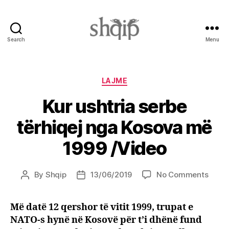
Search
Menu
Shqip.info
Categories
LAJME
Kur ushtria serbe
tërhiqej nga Kosova më
1999 /Video
on
By
Shqip
13/06/2019
No Comments
Post
Post
Kur
author
date
ushtr
Më datë 12 qershor të vitit 1999, trupat e
serbe
NATO-s hynë në Kosovë për t’i dhënë fund
tërhiq