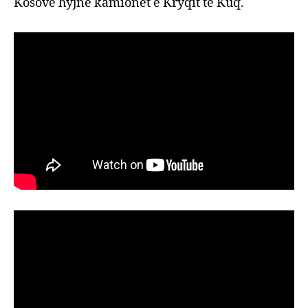
Kosovë hyjnë kamionët e Kryqit të Kuq.