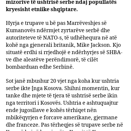
nga
mizorive të ushtrisë serbe ndaj popullatës
Koso
kryesisht etniike shqiptare.
më
1999
Hyrja e trupave u bë pas Marrëveshjes së
/Vide
Kumanovës ndërmjet zyrtarëve serbë dhe
autoriteteve të NATO-s, të udhëhequra në atë
kohë nga gjenerali britanik, Mike Jackson. Kjo
situatë erdhi si rrjedhojë e ndërhyrjes së SHBA-
ve dhe aleatëve perëndimorë, të cilët
bombarduan edhe Serbinë.
Sot janë mbushur 20 vjet nga koha kur ushtria
serbe ikte [nga Kosova. Shihni momentin, kur
tanke dhe mjete të tjera të ushtrisë serbe ikin
nga territori i Kosovës. Ushtria e ashtuquajtur
ende jugosllave e kohës tërhiqet nën
mbikëqyrjen e forcave amerikane, gjermane
dhe franceze. Pas tërheqjes së trupave serbe në