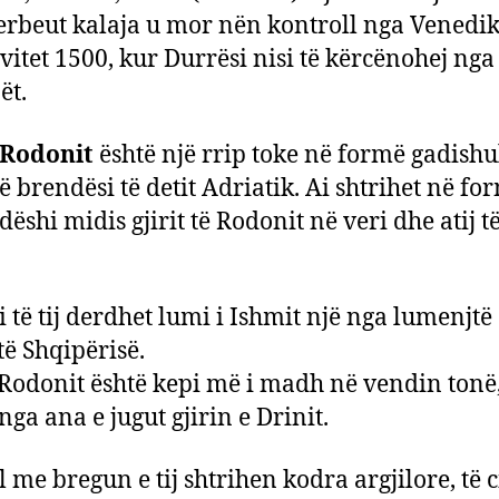
rbeut kalaja u mor nën kontroll nga Venedik
ë vitet 1500, kur Durrësi nisi të kërcënohej nga
ët.
 Rodonit
është një rrip toke në formë gadishul
në brendësi të detit Adriatik. Ai shtrihet në fo
ëshi midis gjirit të Rodonit në veri dhe atij të
i të tij derdhet lumi i Ishmit një nga lumenjtë
të Shqipërisë.
 Rodonit është kepi më i madh në vendin tonë, 
nga ana e jugut gjirin e Drinit.
 me bregun e tij shtrihen kodra argjilore, të c