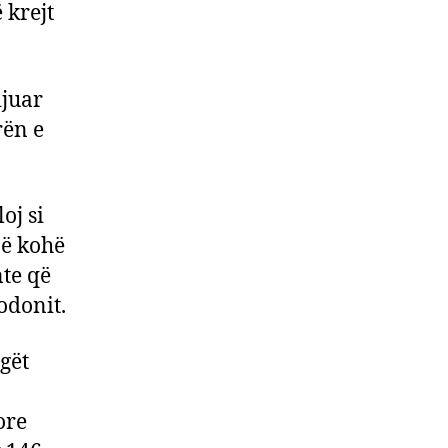
 krejt
ijuar
rën e
loj si
jë kohë
nte që
odonit.
gët
ore