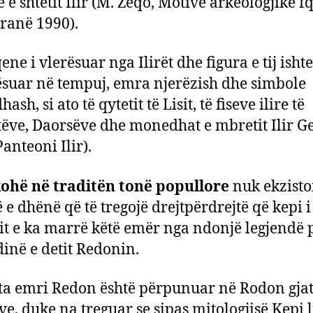
 e shtetit Ilir (M. Zeqo, Motive arkeologjike f
iranë 1990).
ene i vlerësuar nga Ilirët dhe figura e tij ishte
ësuar në tempuj, emra njerëzish dhe simbole
sh, si ato të qytetit të Lisit, të fiseve ilire të
ëve, Daorsëve dhe monedhat e mbretit Ilir Ge
anteoni Ilir).
ohë në traditën tonë popullore
nuk ekzist
 e dhënë që të tregojë drejtpërdrejtë që kepi i
t e ka marrë këtë emër nga ndonjë legjendë 
inë e detit Redonin.
a emri Redon është përpunuar në Rodon gja
ve, duke na treguar se sipas mitologjisë Kepi 