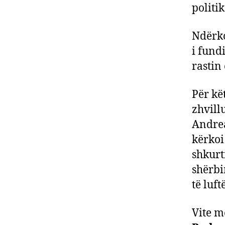
politi
Ndërko
i fundi
rastin 
Për kë
zhvill
Andrea
kërkoi
shkurt
shërbi
të luf
Vite m