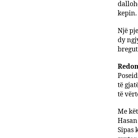
dalloh
kepin.
Një pj
dy ngj
bregut
Redoni
Poseid
të gja
të vër
Me kët
Hasan
Sipas k