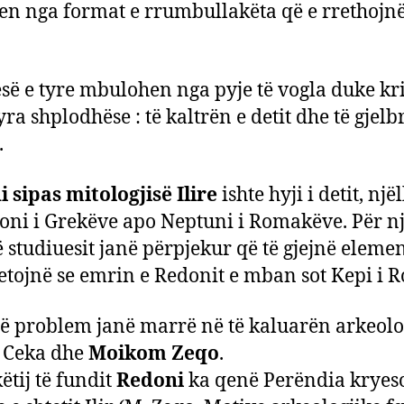
en nga format e rrumbullakëta që e rrethojnë
esë e tyre mbulohen nga pyje të vogla duke kr
yra shplodhëse : të kaltrën e detit dhe të gjelb
.
 sipas mitologjisë Ilire
ishte hyji i detit, njël
oni i Grekëve apo Neptuni i Romakëve. Për n
të studiuesit janë përpjekur që të gjejnë eleme
tetojnë se emrin e Redonit e mban sot Kepi i R
ë problem janë marrë në të kaluarën arkeolo
 Ceka dhe
Moikom Zeqo
.
ëtij të fundit
Redoni
ka qenë Perëndia kryes