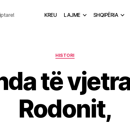
iptare!
KREU
LAJME
SHQIPËRIA
Categories
HISTORI
da të vjetra
Rodonit,