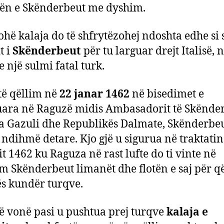
kën e Skënderbeut me dyshim.
hë kalaja do të shfrytëzohej ndoshta edhe si 
t i
Skënderbeut
për tu larguar drejt Italisë, 
e një sulmi fatal turk.
të qëllim në
22 janar 1462
në bisedimet e
uara në Raguzë midis Ambasadorit të Skënde
 Gazuli dhe Republikës Dalmate, Skënderbe
 ndihmë detare. Kjo gjë u sigurua në traktatin
it 1462 ku Raguza në rast lufte do ti vinte në
m Skënderbeut limanët dhe flotën e saj për q
tës kundër turqve.
ë vonë pasi u pushtua prej turqve
kalaja e