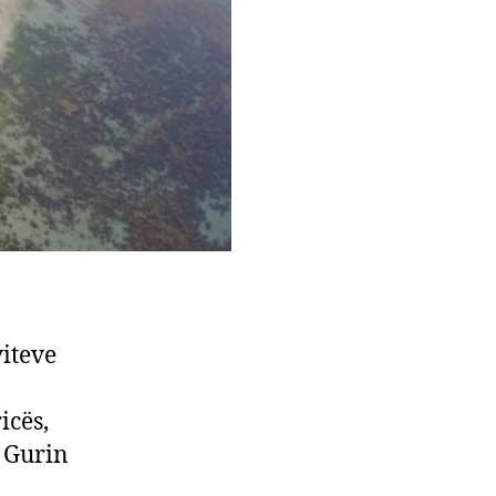
iteve
icës,
, Gurin