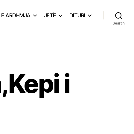
E ARDHMJA
JETË
DITURI
Search
,Kepi i