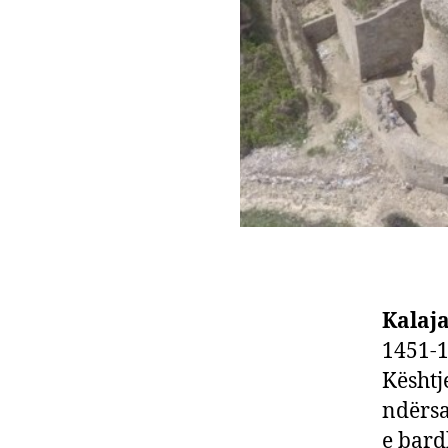
Kalaja
1451-1
Kështje
ndërsa
e bard