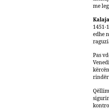
me leg
Kalaja
1451-1
edhe n
raguzi
Pas vd
Venedik
kërcë
rindër
Qëllim
siguri
kontro