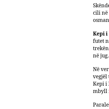
Skënde
cili n
osman
Kepi i
futet 
trekënd
në jug.
Në ver
vegjël 
Kepi i
mbyll 
Paralel