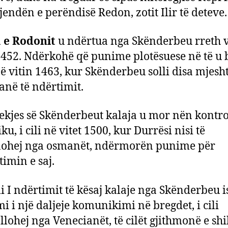
jendën e perëndisë Redon, zotit Ilir të deteve.
 e Rodonit
u ndërtua nga Skënderbeu rreth v
452. Ndërkohë që punime plotësuese në të u
ë vitin 1463, kur Skënderbeu solli disa mjesh
anë të ndërtimit.
ekjes së Skënderbeut kalaja u mor nën kontro
u, i cili në vitet 1500, kur Durrësi nisi të
nohej nga osmanët, ndërmorën punime për
timin e saj.
i I ndërtimit të kësaj kalaje nga Skënderbeu i
mi i një daljeje komunikimi në bregdet, i cili
llohej nga Venecianët, të cilët gjithmonë e sh