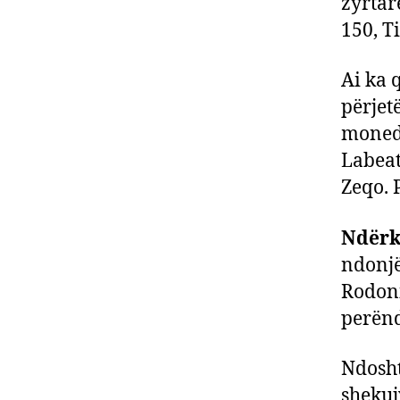
zyrtare
150, T
Ai ka q
përjet
monedha
Labeat
Zeqo. P
Ndërk
ndonjë
Rodoni
perënd
Ndosht
shekuj