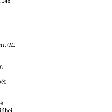
q.146-
nt (M.
on
për
të
lidhej