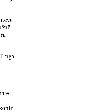
iteve
 bënë
tra
ll nga
shte
ikonin