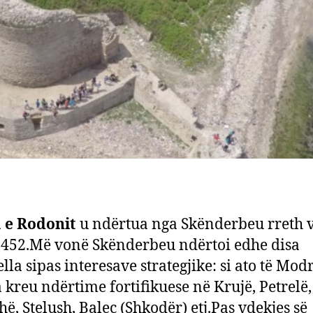
 e Rodonit
u ndërtua nga Skënderbeu rreth v
452.Më vonë Skënderbeu ndërtoi edhe disa
lla sipas interesave strategjike: si ato të Modr
 kreu ndërtime fortifikuese në Krujë, Petrelë
hë, Stelush, Balec (Shkodër) etj.Pas vdekjes së