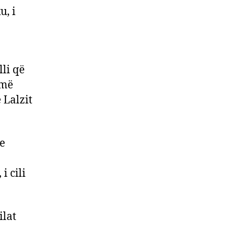
u, i
li që
rmë
 Lalzit
 e
i cili
ilat