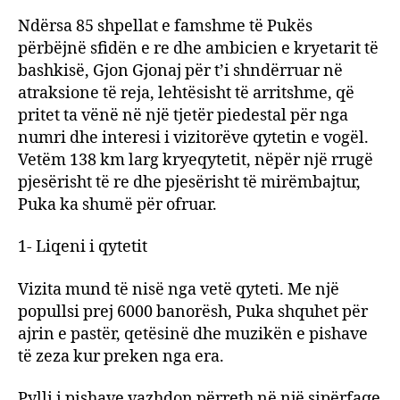
Ndërsa 85 shpellat e famshme të Pukës
përbëjnë sfidën e re dhe ambicien e kryetarit të
bashkisë, Gjon Gjonaj për t’i shndërruar në
atraksione të reja, lehtësisht të arritshme, që
pritet ta vënë në një tjetër piedestal për nga
numri dhe interesi i vizitorëve qytetin e vogël.
Vetëm 138 km larg kryeqytetit, nëpër një rrugë
pjesërisht të re dhe pjesërisht të mirëmbajtur,
Puka ka shumë për ofruar.
1- Liqeni i qytetit
Vizita mund të nisë nga vetë qyteti. Me një
popullsi prej 6000 banorësh, Puka shquhet për
ajrin e pastër, qetësinë dhe muzikën e pishave
të zeza kur preken nga era.
Pylli i pishave vazhdon përreth në një sipërfaqe