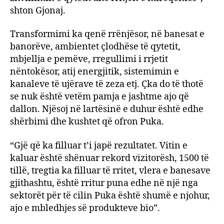
shton Gjonaj.
Transformimi ka qenë rrënjësor, në banesat e
banorëve, ambientet çlodhëse të qytetit,
mbjellja e pemëve, rregullimi i rrjetit
nëntokësor, atij energjitik, sistemimin e
kanaleve të ujërave të zeza etj. Çka do të thotë
se nuk është vetëm pamja e jashtme ajo që
dallon. Njësoj në lartësinë e duhur është edhe
shërbimi dhe kushtet që ofron Puka.
“Gjë që ka filluar t’i japë rezultatet. Vitin e
kaluar është shënuar rekord vizitorësh, 1500 të
tillë, tregtia ka filluar të rritet, vlera e banesave
gjithashtu, është rritur puna edhe në një nga
sektorët për të cilin Puka është shumë e njohur,
ajo e mbledhjes së produkteve bio”.