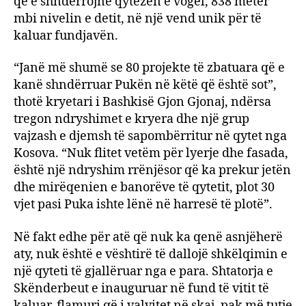
që e shndërrojnë qytezën e vogël, 838 metër
mbi nivelin e detit, në një vend unik për të
kaluar fundjavën.
“Janë më shumë se 80 projekte të zbatuara që e
kanë shndërruar Pukën në këtë që është sot”,
thotë kryetari i Bashkisë Gjon Gjonaj, ndërsa
tregon ndryshimet e kryera dhe një grup
vajzash e djemsh të sapombërritur në qytet nga
Kosova. “Nuk flitet vetëm për lyerje dhe fasada,
është një ndryshim rrënjësor që ka prekur jetën
dhe mirëqenien e banorëve të qytetit, plot 30
vjet pasi Puka ishte lënë në harresë të plotë”.
Në fakt edhe për atë që nuk ka qenë asnjëherë
aty, nuk është e vështirë të dallojë shkëlqimin e
një qyteti të gjallëruar nga e para. Shtatorja e
Skënderbeut e inauguruar në fund të vitit të
kaluar, flamuri që i valvitet në skaj, pak më tutje