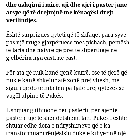
dhe
dhe ushqimi i mirë, uji dhe ajri i pastër janë
aven
arsye që të drejtojnë me kënaqësi drejt
verilindjes.
Është surprizues qyteti që të shfaqet para syve
pas një rruge gjarpëruese mes pishash, pemësh
të larta dhe natyre që pret të shpërthejë në
gjelbërim nga çasti në çast.
Për ata që nuk kanë qenë kurrë, ose të tjerë që
nuk e kanë shkelur atë zonë prej vitesh, me
siguri që do të mbeten pa fjalë prej qytezës së
vogël alpine të Pukës.
E shquar gjithmonë për pastërti, për ajër të
pastër e ujë të shëndetshëm, tani Pukës i është
shtuar edhe dora e ndryshimeve që e ka
transformuar rrënjësisht duke e kthyer në një