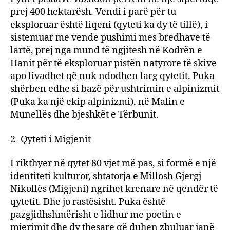
prej 400 hektarësh. Vendi i parë për tu
eksploruar është liqeni (qyteti ka dy të tillë), i
sistemuar me vende pushimi mes bredhave të
lartë, prej nga mund të ngjitesh në Kodrën e
Hanit për të eksploruar pistën natyrore të skive
apo livadhet që nuk ndodhen larg qytetit. Puka
shërben edhe si bazë për ushtrimin e alpinizmit
(Puka ka një ekip alpinizmi), në Malin e
Munellës dhe bjeshkët e Tërbunit.
2- Qyteti i Migjenit
I rikthyer në qytet 80 vjet më pas, si formë e një
identiteti kulturor, shtatorja e Millosh Gjergj
Nikollës (Migjeni) ngrihet krenare në qendër të
qytetit. Dhe jo rastësisht. Puka është
pazgjidhshmërisht e lidhur me poetin e
mjerimit dhe dy thesare që duhen zbuluar janë