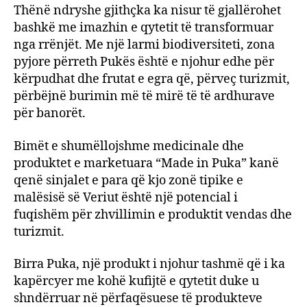
Thënë ndryshe gjithçka ka nisur të gjallërohet
bashkë me imazhin e qytetit të transformuar
nga rrënjët. Me një larmi biodiversiteti, zona
pyjore përreth Pukës është e njohur edhe për
kërpudhat dhe frutat e egra që, përveç turizmit,
përbëjnë burimin më të mirë të të ardhurave
për banorët.
Bimët e shumëllojshme medicinale dhe
produktet e marketuara “Made in Puka” kanë
qenë sinjalet e para që kjo zonë tipike e
malësisë së Veriut është një potencial i
fuqishëm për zhvillimin e produktit vendas dhe
turizmit.
Birra Puka, një produkt i njohur tashmë që i ka
kapërcyer me kohë kufijtë e qytetit duke u
shndërruar në përfaqësuese të produkteve