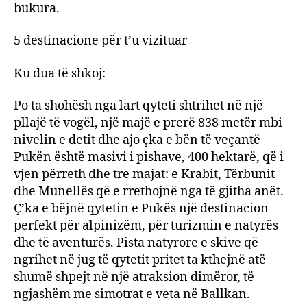
bukura.
5 destinacione për t’u vizituar
Ku dua të shkoj:
Po ta shohësh nga lart qyteti shtrihet në një
pllajë të vogël, një majë e prerë 838 metër mbi
nivelin e detit dhe ajo çka e bën të veçantë
Pukën është masivi i pishave, 400 hektarë, që i
vjen përreth dhe tre majat: e Krabit, Tërbunit
dhe Munellës që e rrethojnë nga të gjitha anët.
Ç’ka e bëjnë qytetin e Pukës një destinacion
perfekt për alpinizëm, për turizmin e natyrës
dhe të aventurës. Pista natyrore e skive që
ngrihet në jug të qytetit pritet ta kthejnë atë
shumë shpejt në një atraksion dimëror, të
ngjashëm me simotrat e veta në Ballkan.