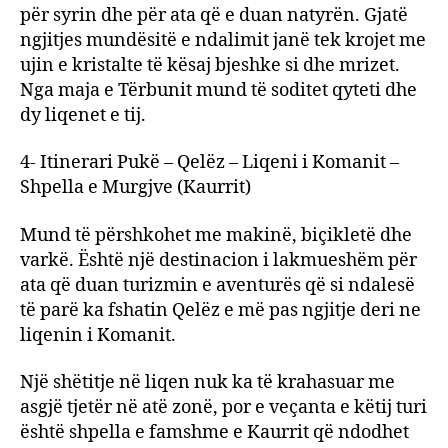
për syrin dhe për ata që e duan natyrën. Gjatë
ngjitjes mundësitë e ndalimit janë tek krojet me
ujin e kristalte të kësaj bjeshke si dhe mrizet.
Nga maja e Tërbunit mund të soditet qyteti dhe
dy liqenet e tij.
4- Itinerari Pukë – Qelëz – Liqeni i Komanit –
Shpella e Murgjve (Kaurrit)
Mund të përshkohet me makinë, biçikletë dhe
varkë. Është një destinacion i lakmueshëm për
ata që duan turizmin e aventurës që si ndalesë
të parë ka fshatin Qelëz e më pas ngjitje deri ne
liqenin i Komanit.
Një shëtitje në liqen nuk ka të krahasuar me
asgjë tjetër në atë zonë, por e veçanta e këtij turi
është shpella e famshme e Kaurrit që ndodhet