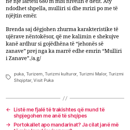
në një lartësi 680 m mbi nivelin e detit. Aty
ndodhet shpella, mulliri si dhe mrizi po me të
njëjtin emër.
Brenda saj dëgjohen zhurma karakteristike të
ujërave nëntokësor, që me kalimin e shekujve
kanë ardhur si gojëdhëna të “jehonës së
zanave” prej nga ka marrë edhe emrin “Mulliri
i Zanave”./a.g/
puka
,
Turizem
,
Turizmi kulturor
,
Turizmi Malor
,
Turizmi
Tags
Shqiptar
,
Visit Puka
←
Listë me fjalë të trakishtes që mund të
shpjegohen me anë të shqipes
→
Portokallet apo mandarinat? Ja cilat janë më