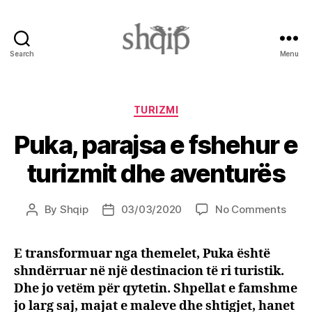
Search
Menu
Shqip.info
Categories
TURIZMI
Puka, parajsa e fshehur e
turizmit dhe aventurës
on
By
Shqip
03/03/2020
No Comments
Post
Post
Puka,
author
date
paraj
E transformuar nga themelet, Puka është
e
shndërruar në një destinacion të ri turistik.
fshe
e
Dhe jo vetëm për qytetin. Shpellat e famshme
turiz
jo larg saj, majat e maleve dhe shtigjet, hanet