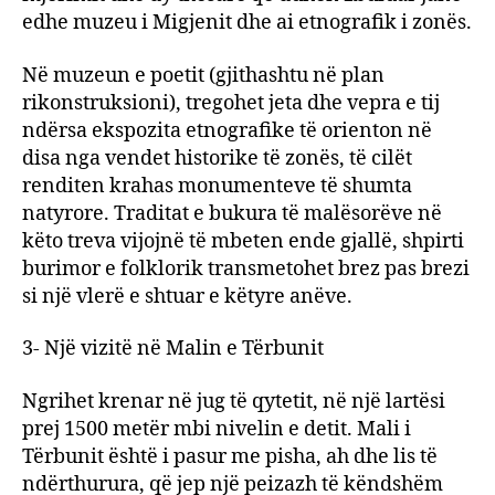
edhe muzeu i Migjenit dhe ai etnografik i zonës.
Në muzeun e poetit (gjithashtu në plan
rikonstruksioni), tregohet jeta dhe vepra e tij
ndërsa ekspozita etnografike të orienton në
disa nga vendet historike të zonës, të cilët
renditen krahas monumenteve të shumta
natyrore. Traditat e bukura të malësorëve në
këto treva vijojnë të mbeten ende gjallë, shpirti
burimor e folklorik transmetohet brez pas brezi
si një vlerë e shtuar e këtyre anëve.
3- Një vizitë në Malin e Tërbunit
Ngrihet krenar në jug të qytetit, në një lartësi
prej 1500 metër mbi nivelin e detit. Mali i
Tërbunit është i pasur me pisha, ah dhe lis të
ndërthurura, që jep një peizazh të këndshëm