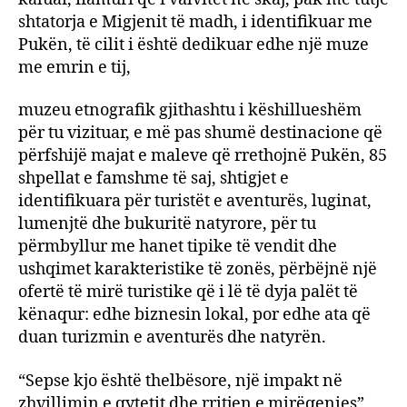
shtatorja e Migjenit të madh, i identifikuar me
Pukën, të cilit i është dedikuar edhe një muze
me emrin e tij,
muzeu etnografik gjithashtu i këshillueshëm
për tu vizituar, e më pas shumë destinacione që
përfshijë majat e maleve që rrethojnë Pukën, 85
shpellat e famshme të saj, shtigjet e
identifikuara për turistët e aventurës, luginat,
lumenjtë dhe bukuritë natyrore, për tu
përmbyllur me hanet tipike të vendit dhe
ushqimet karakteristike të zonës, përbëjnë një
ofertë të mirë turistike që i lë të dyja palët të
kënaqur: edhe biznesin lokal, por edhe ata që
duan turizmin e aventurës dhe natyrën.
“Sepse kjo është thelbësore, një impakt në
zhvillimin e qytetit dhe rritjen e mirëqenies”,