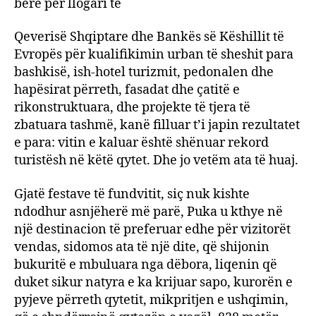
bërë për llogari të
Qeverisë Shqiptare dhe Bankës së Këshillit të
Evropës për kualifikimin urban të sheshit para
bashkisë, ish-hotel turizmit, pedonalen dhe
hapësirat përreth, fasadat dhe çatitë e
rikonstruktuara, dhe projekte të tjera të
zbatuara tashmë, kanë filluar t’i japin rezultatet
e para: vitin e kaluar është shënuar rekord
turistësh në këtë qytet. Dhe jo vetëm ata të huaj.
Gjatë festave të fundvitit, siç nuk kishte
ndodhur asnjëherë më parë, Puka u kthye në
një destinacion të preferuar edhe për vizitorët
vendas, sidomos ata të një dite, që shijonin
bukuritë e mbuluara nga dëbora, liqenin që
duket sikur natyra e ka krijuar sapo, kurorën e
pyjeve përreth qytetit, mikpritjen e ushqimin,