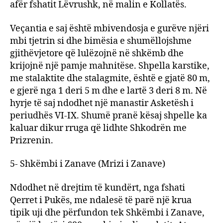
afër fshatit Lëvrushk, në malin e Kollatës.
Veçantia e saj është mbivendosja e gurëve njëri
mbi tjetrin si dhe bimësia e shumëllojshme
gjithëvjetore që lulëzojnë në shkëmb dhe
krijojnë një pamje mahnitëse. Shpella karstike,
me stalaktite dhe stalagmite, është e gjatë 80 m,
e gjerë nga 1 deri 5 m dhe e lartë 3 deri 8 m. Në
hyrje të saj ndodhet një manastir Asketësh i
periudhës VI-IX. Shumë pranë kësaj shpelle ka
kaluar dikur rruga që lidhte Shkodrën me
Prizrenin.
5- Shkëmbi i Zanave (Mrizi i Zanave)
Ndodhet në drejtim të kundërt, nga fshati
Qerret i Pukës, me ndalesë të parë një krua
tipik uji dhe përfundon tek Shkëmbi i Zanave,