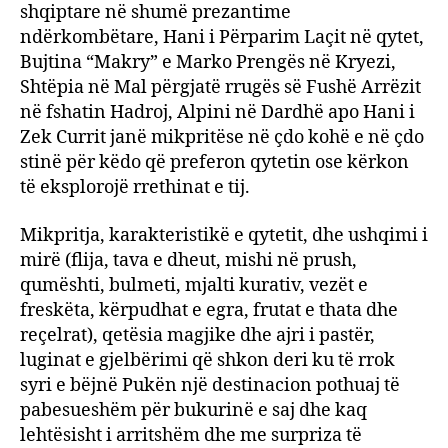
shqiptare në shumë prezantime
ndërkombëtare, Hani i Përparim Laçit në qytet,
Bujtina “Makry” e Marko Prengës në Kryezi,
Shtëpia në Mal përgjatë rrugës së Fushë Arrëzit
në fshatin Hadroj, Alpini në Dardhë apo Hani i
Zek Currit janë mikpritëse në çdo kohë e në çdo
stinë për këdo që preferon qytetin ose kërkon
të eksplorojë rrethinat e tij.
Mikpritja, karakteristikë e qytetit, dhe ushqimi i
mirë (flija, tava e dheut, mishi në prush,
qumështi, bulmeti, mjalti kurativ, vezët e
freskëta, kërpudhat e egra, frutat e thata dhe
reçelrat), qetësia magjike dhe ajri i pastër,
luginat e gjelbërimi që shkon deri ku të rrok
syri e bëjnë Pukën një destinacion pothuaj të
pabesueshëm për bukurinë e saj dhe kaq
lehtësisht i arritshëm dhe me surpriza të