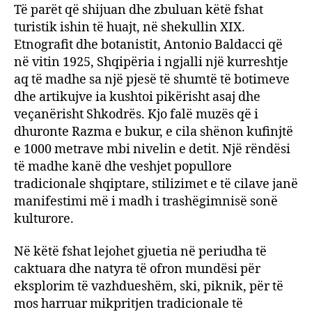
Të parët që shijuan dhe zbuluan këtë fshat
turistik ishin të huajt, në shekullin XIX.
Etnografit dhe botanistit, Antonio Baldacci që
në vitin 1925, Shqipëria i ngjalli një kurreshtje
aq të madhe sa një pjesë të shumtë të botimeve
dhe artikujve ia kushtoi pikërisht asaj dhe
veçanërisht Shkodrës. Kjo falë muzës që i
dhuronte Razma e bukur, e cila shënon kufinjtë
e 1000 metrave mbi nivelin e detit. Një rëndësi
të madhe kanë dhe veshjet popullore
tradicionale shqiptare, stilizimet e të cilave janë
manifestimi më i madh i trashëgimnisë sonë
kulturore.
Në këtë fshat lejohet gjuetia në periudha të
caktuara dhe natyra të ofron mundësi për
eksplorim të vazhdueshëm, ski, piknik, për të
mos harruar mikpritjen tradicionale të