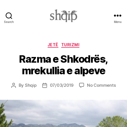
Search
Menu
Shqip.info
Categories
JETË
TURIZMI
Razma e Shkodrës,
mrekullia e alpeve
on
By
Shqip
07/03/2019
No Comments
Post
Post
Razm
author
date
e
Shkod
mreku
e
alpev