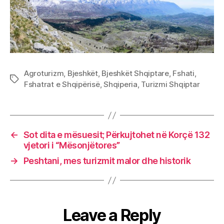
Agroturizm
,
Bjeshkët
,
Bjeshkët Shqiptare
,
Fshati
,
Tags
Fshatrat e Shqipërisë
,
Shqiperia
,
Turizmi Shqiptar
←
Sot dita e mësuesit; Përkujtohet në Korçë 132
vjetori i “Mësonjëtores”
→
Peshtani, mes turizmit malor dhe historik
Leave a Reply