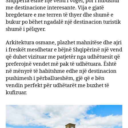
Shqipëria është një vend i vogël, por i mbushur
me destinacione interesante. Vija e gjatë
bregdetare e me terren të thyer dhe shumë e
bukur po bëhet ngadalë një destinacion turistik
shumë i pëlqyer.
Arkitektura osmane, plazhet mahnitëse dhe ajri
i freskët mesdhetar e bëjnë Shqipërinë një vend
që duhet vizituar me patjetër nga udhëtuesit që
preferojnë vendet më pak të udhëtuara. Është
në mënyrë të habitshme edhe një destinacion
pushimesh i përballueshëm, gjë që e bën
vendin perfekt për udhëtarët me buxhet të
kufizuar.