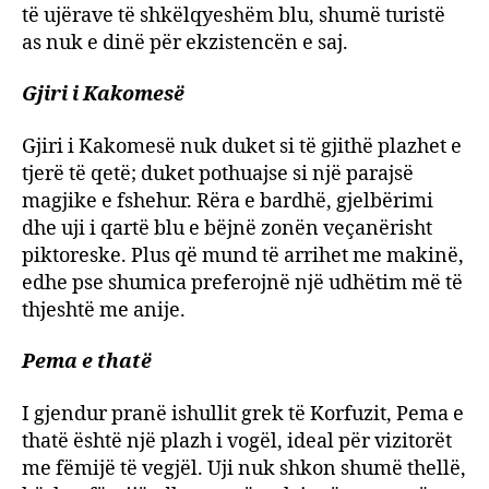
të ujërave të shkëlqyeshëm blu, shumë turistë
as nuk e dinë për ekzistencën e saj.
Gjiri i Kakomesë
Gjiri i Kakomesë nuk duket si të gjithë plazhet e
tjerë të qetë; duket pothuajse si një parajsë
magjike e fshehur. Rëra e bardhë, gjelbërimi
dhe uji i qartë blu e bëjnë zonën veçanërisht
piktoreske. Plus që mund të arrihet me makinë,
edhe pse shumica preferojnë një udhëtim më të
thjeshtë me anije.
Pema e thatë
I gjendur pranë ishullit grek të Korfuzit, Pema e
thatë është një plazh i vogël, ideal për vizitorët
me fëmijë të vegjël. Uji nuk shkon shumë thellë,