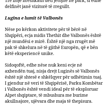
Tre lloje breshkash deti jetojnë në park, si edhe
delfinët janë vizitorë të rregullt.
Lugina e lumit të Valbonës
Nëse po kërkon aktivitete për të bërë në
Shqipëri, ecja midis Thethit dhe Valbonës është
një mundësi e mirë. Është një nga rrugët më
pak të shkelura në të gjithë Europën, që e bën
këtë eksperiencë unike.
Sidoqoftë, edhe nëse nuk keni ecje në
axhendën tuaj, nisja drejt Luginës së Valbonës
është një shtesë e shkëlqyer për udhëtimin tuaj.
I gjendur në veri të Shqipërisë, Parku Kombëtar
i Valbonës është vendi ideal për të eksploruar
Alpet shqiptare, të mbushura me burime
akullnajore, ujëvara dhe maja të thepisura.