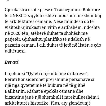
Gjirokastra është pjesë e Trashëgimisë Botërore
të UNESCO-s qyteti është i mbushur me shembuj
të arkitekturës osmane. Nëse mundesh do të
vizitosh Gjirokastrën vitin e ardhshëm, ndoshta
në 2020-tën, atëherë duhet ta shohësh me
patjetër. Gjithashtu planifiko të ndalosh në
pazarin osman, i cili duhet të jetë në listën e çdo
udhëtuesi.
Berati
I njohur si “Qyteti i një mbi një dritareve”,
Berati konsiderohet prej shumë personave si
një nga qytetet më të bukura në të gjithë
Ballkanin. Kishat e epokës osmane dhe
bizantine janë një shembull i mrekullueshëm i
arkitekturës historike. Plus, aty gjendet një