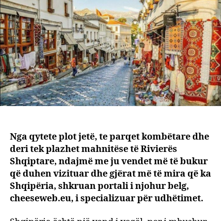
dhe
e
qytet
plot
jetë
Nga qytete plot jetë, te parqet kombëtare dhe
deri tek plazhet mahnitëse të Rivierës
Shqiptare, ndajmë me ju vendet më të bukur
që duhen vizituar dhe gjërat më të mira që ka
Shqipëria, shkruan portali i njohur belg,
cheeseweb.eu, i specializuar për udhëtimet.