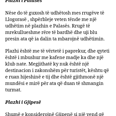
Plazhi i Palasës
Nëse do të guxosh të udhëtosh mes rrugëve të
Llogorasë , shpërbleje veten tënde me një
udhëtim në plazhin e Palasës. Rrugë të
mrekullueshme rëre të bardhë dhe uji blu
presin ata që ia dalin ta mbarojnë udhëtimin.
Plazhi është me të vërtetë i paprekur, dhe qyteti
është i mbushur me kafene madje ka dhe një
klub nate. Megjithatë ky nuk është një
destinacion i zakonshëm për turistët, kështu që
e ruan hijeshinë e tij dhe është gjithmonë një
mundësi e mirë për ata që duan të shmangin
turmat.
Plazhi i Gjipesë
Shumë e konsiderojnë Gjipenë si një vend që