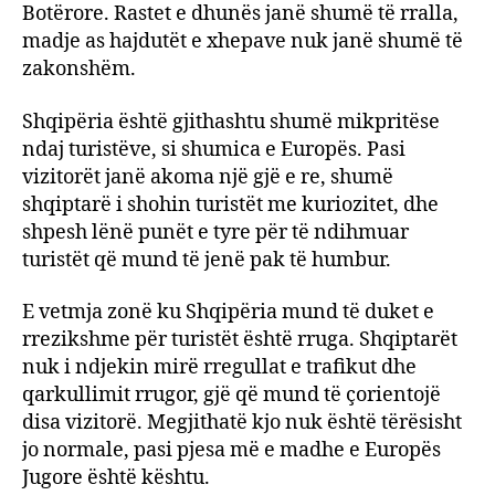
Botërore. Rastet e dhunës janë shumë të rralla,
madje as hajdutët e xhepave nuk janë shumë të
zakonshëm.
Shqipëria është gjithashtu shumë mikpritëse
ndaj turistëve, si shumica e Europës. Pasi
vizitorët janë akoma një gjë e re, shumë
shqiptarë i shohin turistët me kuriozitet, dhe
shpesh lënë punët e tyre për të ndihmuar
turistët që mund të jenë pak të humbur.
E vetmja zonë ku Shqipëria mund të duket e
rrezikshme për turistët është rruga. Shqiptarët
nuk i ndjekin mirë rregullat e trafikut dhe
qarkullimit rrugor, gjë që mund të çorientojë
disa vizitorë. Megjithatë kjo nuk është tërësisht
jo normale, pasi pjesa më e madhe e Europës
Jugore është kështu.