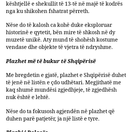
kështjellë e shekullit të 13-të në majë të kodrës
nga ku shikohen fshatrat përreth.
Nëse do të kalosh ca kohë duke eksploruar
historinë e qytetit, bën mire të shkosh në dy
muzetë unikë. Aty mund të shohësh kostume
vendase dhe objekte të vjetra të ndryshme.
Plazhet më të bukur të Shqipërisë
Me bregdetin e gjatë, plazhet e Shqipërisë duhet
të jenë në listën e çdo udhëtari. Megjithatë me
kaq shumë mundësi zgjedhjeje, të zgjedhësh
nuk është e lehtë.
Nëse do ta fokusosh agjendën në plazhet që
duhen parë patjetër, ja një listë e tyre.