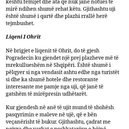
kështu fëmijët dhe ata që nuk janë notues të
mirë ndihen shumë rehat këtu. Gjithashtu uji
është shumë i qartë dhe plazhi rrallë herë
tejmbushet.
Liqeni I Ohrit
Në brigjet e liqenit të Ohrit, do të gjesh
Pogradecin ku gjendet një prej plazheve më të
mrekullueshëm në Shqipëri. Është shumë i
pëlqyer si nga vendasit ashtu edhe nga turistët
si dhe ka shumë hotele dhe restorante
interesante me pamje nga uji, që janë të
gatshëm të mirëpresin udhëtarët.
Kur gjendesh në anë të ujit mund të shohësh
pasqyrimin e maleve në ujë, që e bën
veçanërisht të bukur. Gjithashtu, çadrat me