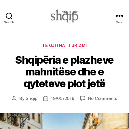
Search
Menu
Shqip.info
Categories
TË GJITHA
TURIZMI
Shqipëria e plazheve
mahnitëse dhe e
qyteteve plot jetë
on
By
Shqip
19/05/2019
No Comments
Post
Post
Shqip
author
date
e
plazh
mahni