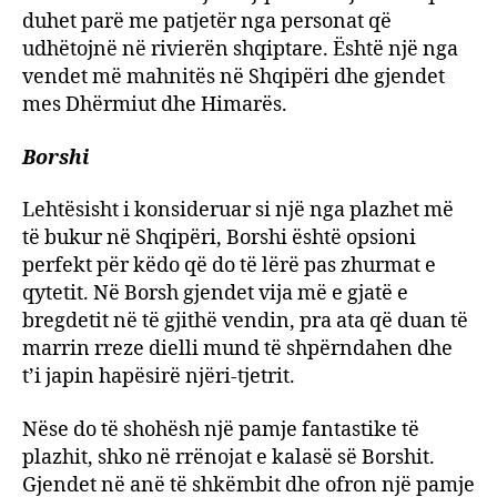
duhet parë me patjetër nga personat që
udhëtojnë në rivierën shqiptare. Është një nga
vendet më mahnitës në Shqipëri dhe gjendet
mes Dhërmiut dhe Himarës.
Borshi
Lehtësisht i konsideruar si një nga plazhet më
të bukur në Shqipëri, Borshi është opsioni
perfekt për këdo që do të lërë pas zhurmat e
qytetit. Në Borsh gjendet vija më e gjatë e
bregdetit në të gjithë vendin, pra ata që duan të
marrin rreze dielli mund të shpërndahen dhe
t’i japin hapësirë njëri-tjetrit.
Nëse do të shohësh një pamje fantastike të
plazhit, shko në rrënojat e kalasë së Borshit.
Gjendet në anë të shkëmbit dhe ofron një pamje