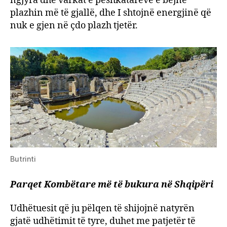
ngjyra dhe varkat e peshkatarëve e bëjnë
plazhin më të gjallë, dhe I shtojnë energjinë që
nuk e gjen në çdo plazh tjetër.
Butrinti
Parqet Kombëtare më të bukura në Shqipëri
Udhëtuesit që ju pëlqen të shijojnë natyrën
gjatë udhëtimit të tyre, duhet me patjetër të