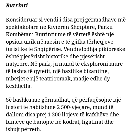
Butrinti
Konsideruar si vendi i disa prej gërmadhave më
spektakolare në Rivierën Shqiptare, Parku
Kombëtar i Butrintit me të vërtetë është një
opsion unik në mesin e të gjitha tërheqjeve
turistike të Shqipërisë. Vendndodhja piktoreske
është pjesërisht historike dhe pjesërisht
natyrore. Në park, ju mund të eksploroni mure
të lashta të qytetit, një bazilike bizantine,
mbetjet e një teatri romak, madje edhe dy
kështjella.
Së bashku me gërmadhat, që përfaqësojnë një
histori të habitshme 2 500-vjeçare, mund të
dalloni disa prej 1 200 llojeve të kafshëve dhe
bimëve që banojnë në kodrat, ligatinat dhe
ishujt përreth.