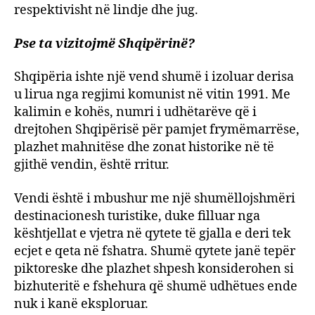
respektivisht në lindje dhe jug.
Pse ta vizitojmë Shqipërinë?
Shqipëria ishte një vend shumë i izoluar derisa
u lirua nga regjimi komunist në vitin 1991. Me
kalimin e kohës, numri i udhëtarëve që i
drejtohen Shqipërisë për pamjet frymëmarrëse,
plazhet mahnitëse dhe zonat historike në të
gjithë vendin, është rritur.
Vendi është i mbushur me një shumëllojshmëri
destinacionesh turistike, duke filluar nga
kështjellat e vjetra në qytete të gjalla e deri tek
ecjet e qeta në fshatra. Shumë qytete janë tepër
piktoreske dhe plazhet shpesh konsiderohen si
bizhuteritë e fshehura që shumë udhëtues ende
nuk i kanë eksploruar.