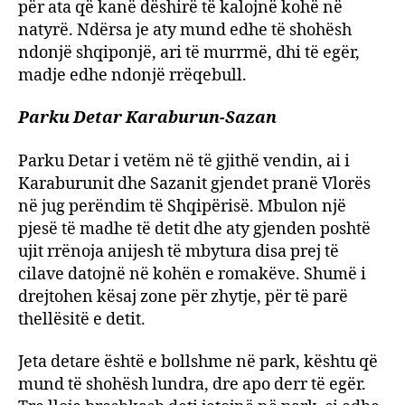
për ata që kanë dëshirë të kalojnë kohë në
natyrë. Ndërsa je aty mund edhe të shohësh
ndonjë shqiponjë, ari të murrmë, dhi të egër,
madje edhe ndonjë rrëqebull.
Parku Detar Karaburun-Sazan
Parku Detar i vetëm në të gjithë vendin, ai i
Karaburunit dhe Sazanit gjendet pranë Vlorës
në jug perëndim të Shqipërisë. Mbulon një
pjesë të madhe të detit dhe aty gjenden poshtë
ujit rrënoja anijesh të mbytura disa prej të
cilave datojnë në kohën e romakëve. Shumë i
drejtohen kësaj zone për zhytje, për të parë
thellësitë e detit.
Jeta detare është e bollshme në park, kështu që
mund të shohësh lundra, dre apo derr të egër.