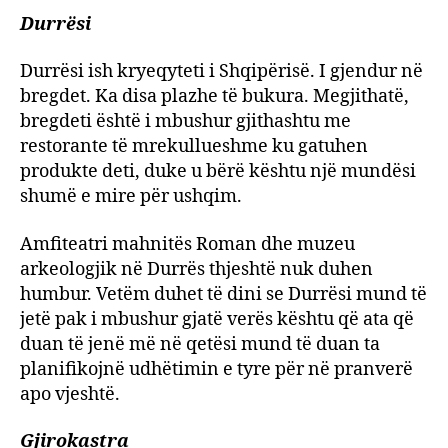
Durrësi
Durrësi ish kryeqyteti i Shqipërisë. I gjendur në
bregdet. Ka disa plazhe të bukura. Megjithatë,
bregdeti është i mbushur gjithashtu me
restorante të mrekullueshme ku gatuhen
produkte deti, duke u bërë kështu një mundësi
shumë e mire për ushqim.
Amfiteatri mahnitës Roman dhe muzeu
arkeologjik në Durrës thjeshtë nuk duhen
humbur. Vetëm duhet të dini se Durrësi mund të
jetë pak i mbushur gjatë verës kështu që ata që
duan të jenë më në qetësi mund të duan ta
planifikojnë udhëtimin e tyre për në pranverë
apo vjeshtë.
Gjirokastra