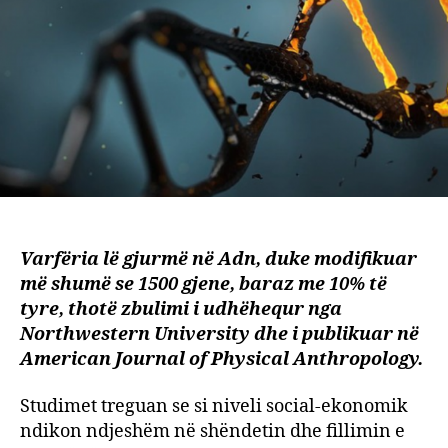
shenj
e
varfë
Varfëria lë gjurmë në Adn, duke modifikuar
më shumë se 1500 gjene, baraz me 10% të
tyre, thotë zbulimi i udhëhequr nga
Northwestern University dhe i publikuar në
American Journal of Physical Anthropology.
Studimet treguan se si niveli social-ekonomik
ndikon ndjeshëm në shëndetin dhe fillimin e