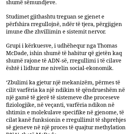
shumë sëmundjeve.
Studimet gjithashtu treguan se gjenet e
përfshira rregullojnë, ndër të tjera, përgjigjen
imune dhe zhvillimin e sistemit nervor.
Grupi i kërkuesve, i udhëhequr nga Thomas
McDade, ishin shumë të habitur që gjetën kaq
shumë rajone të ADN-së, rregullimi i të cilave
është i lidhur me nivelin social-ekonomik.
‘Zbulimi ka gjetur një mekanizëm, përmes të
cilit varfëria ka një ndikim të qëndrueshëm në
një gamë të gjerë të sistemeve dhe proceseve
fiziologjike, në veçanti, varfëria ndikon në
shtimin e molekulave specifike në gjenome, të
cilat kanë funksionin e rregullimit të shprehjes
së gjeneve në një proces të quajtur methylation