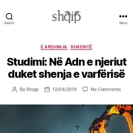
Search
Menu
Shqip.info
Categories
E ARDHMJA
SHKENCË
Studimi: Në Adn e njeriut
duket shenja e varfërisë
on
By
Shqip
12/04/2019
No Comments
Post
Post
Studi
author
date
Në
Adn
e
njeriu
duket