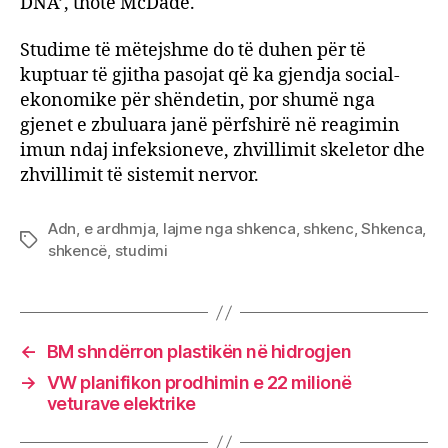
DNA’, thotë McDade.
Studime të mëtejshme do të duhen për të
kuptuar të gjitha pasojat që ka gjendja social-
ekonomike për shëndetin, por shumë nga
gjenet e zbuluara janë përfshirë në reagimin
imun ndaj infeksioneve, zhvillimit skeletor dhe
zhvillimit të sistemit nervor.
Adn
,
e ardhmja
,
lajme nga shkenca
,
shkenc
,
Shkenca
,
Tags
shkencë
,
studimi
←
BM shndërron plastikën në hidrogjen
→
VW planifikon prodhimin e 22 milionë
veturave elektrike