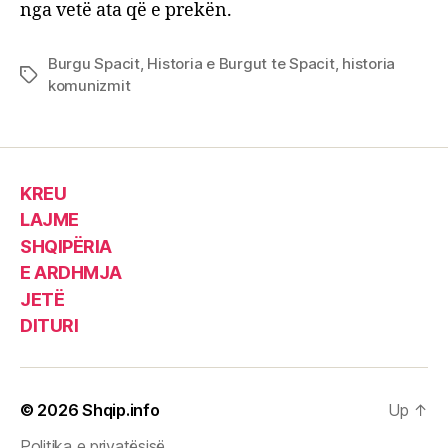
nga vetë ata që e prekën.
Burgu Spacit
,
Historia e Burgut te Spacit
,
historia
Tags
komunizmit
KREU
LAJME
SHQIPËRIA
E ARDHMJA
JETË
DITURI
© 2026
Shqip.info
Up
↑
Politika e privatësisë