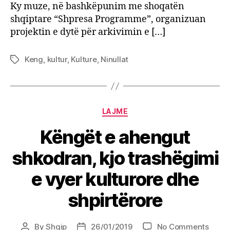
Ky muze, në bashkëpunim me shoqatën
shqiptare “Shpresa Programme”, organizuan
projektin e dytë për arkivimin e […]
Keng
,
kultur
,
Kulture
,
Ninullat
Tags
Categories
LAJME
Këngët e ahengut
shkodran, kjo trashëgimi
e vyer kulturore dhe
shpirtërore
on
By
Shqip
26/01/2019
No Comments
Post
Post