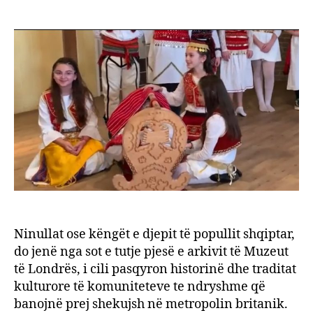
Ninull
author
date
Shqip
në
arkiva
e
Muze
të
Londr
Ninullat ose këngët e djepit të popullit shqiptar,
do jenë nga sot e tutje pjesë e arkivit të Muzeut
të Londrës, i cili pasqyron historinë dhe traditat
kulturore të komuniteteve te ndryshme që
banojnë prej shekujsh në metropolin britanik.