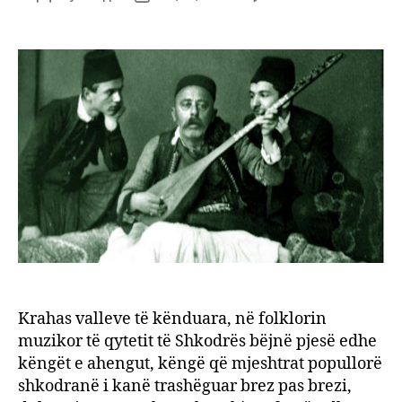
Këngë
author
date
e
ahen
shkod
kjo
trash
e
vyer
kultu
dhe
shpir
Krahas valleve të kënduara, në folklorin
muzikor të qytetit të Shkodrës bëjnë pjesë edhe
këngët e ahengut, këngë që mjeshtrat popullorë
shkodranë i kanë trashëguar brez pas brezi,