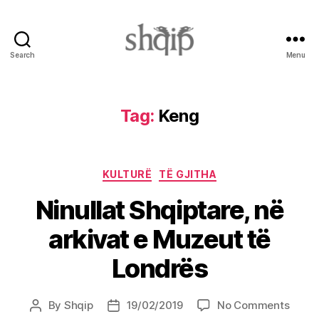
Search
Menu
Shqip.info
Tag:
Keng
Categories
KULTURË
TË GJITHA
Ninullat Shqiptare, në
arkivat e Muzeut të
Londrës
on
By
Shqip
19/02/2019
No Comments
Post
Post