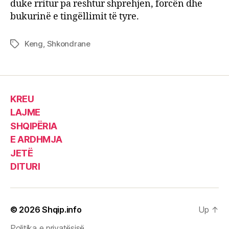
duke rritur pa reshtur shprehjen, forcën dhe
bukurinë e tingëllimit të tyre.
Keng
,
Shkondrane
Tags
KREU
LAJME
SHQIPËRIA
E ARDHMJA
JETË
DITURI
© 2026
Shqip.info
Up
↑
Politika e privatësisë