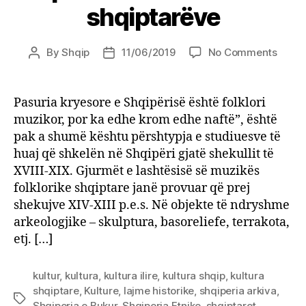
shqiptarëve
on
By
Shqip
11/06/2019
No Comments
Post
Post
Muzik
author
date
folklo
pasur
Pasuria kryesore e Shqipërisë është folklori
e
muzikor, por ka edhe krom edhe naftë”, është
madh
pak a shumë kështu përshtypja e studiuesve të
e
huaj që shkelën në Shqipëri gjatë shekullit të
shqip
XVIII-XIX. Gjurmët e lashtësisë së muzikës
folklorike shqiptare janë provuar që prej
shekujve XIV-XIII p.e.s. Në objekte të ndryshme
arkeologjike – skulptura, basoreliefe, terrakota,
etj. […]
kultur
,
kultura
,
kultura ilire
,
kultura shqip
,
kultura
shqiptare
,
Kulture
,
lajme historike
,
shqiperia arkiva
,
Tags
Shqiperia e Bukur
,
Shqiperia Etnike
,
shqiptaret