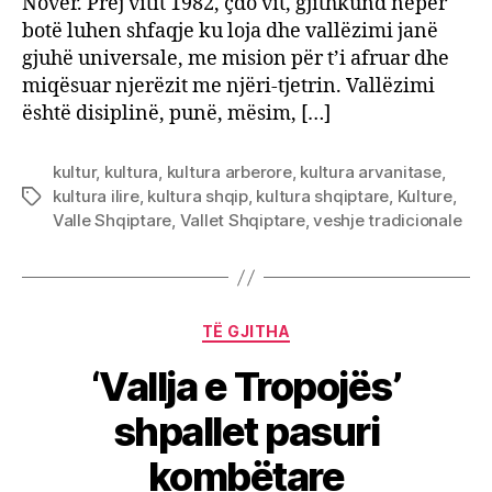
Nover. Prej vitit 1982, çdo vit, gjithkund nëpër
botë luhen shfaqje ku loja dhe vallëzimi janë
gjuhë universale, me mision për t’i afruar dhe
miqësuar njerëzit me njëri-tjetrin. Vallëzimi
është disiplinë, punë, mësim, […]
kultur
,
kultura
,
kultura arberore
,
kultura arvanitase
,
kultura ilire
,
kultura shqip
,
kultura shqiptare
,
Kulture
,
Tags
Valle Shqiptare
,
Vallet Shqiptare
,
veshje tradicionale
Categories
TË GJITHA
‘Vallja e Tropojës’
shpallet pasuri
kombëtare