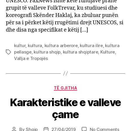
UNESCO. FaxNews ishte këtë fundjavë pranë
grupit të valleve FolkTrevar, ku studiuesi dhe
koreografi Skënder Haklaj, ka zbuluar punën
për sa i përket këtij rrugëtimi drejt UNESCOS, si
dhe disa nga specifikat e këtij […]
kultur
,
kultura
,
kultura arberore
,
kultura ilire
,
kultura
pellasge
,
kultura shqip
,
kultura shqiptare
,
Kulture
,
Tags
Vallja e Tropojës
Categories
TË GJITHA
Karakteristike e valleve
çame
on
By
Shqip
27/04/2019
No Comments
Post
Post