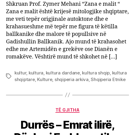
Shkruan Prof. Zymer Mehani “Zana e malit “
Zana e malit është krijesë mitologjike shqiptare,
me veti tepër origjinale autoktone dhe e
krahasueshme më tepër me figura të këtilla
ballkanike dhe malore të popullsive në
Gadishullin Ballkanik. Ajo mund të krahasohet
edhe me Artemidën e grekëve ose Dianën e
romakëve. Vështirë mund të shkohet në […]
kultur
,
kultura
,
kultura dardane
,
kultura shqip
,
kultura
Tags
shqiptare
,
Kulture
,
shqiperia arkiva
,
Shqiperia Etnike
Categories
TË GJITHA
Durrës – Emrat ilirë,