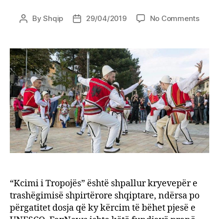
on
By
Shqip
29/04/2019
No Comments
Post
Post
‘Vallj
author
date
e
Tropo
shpal
pasur
komb
“Kcimi i Tropojës” është shpallur kryevepër e
trashëgimisë shpirtërore shqiptare, ndërsa po
përgatitet dosja që ky kërcim të bëhet pjesë e