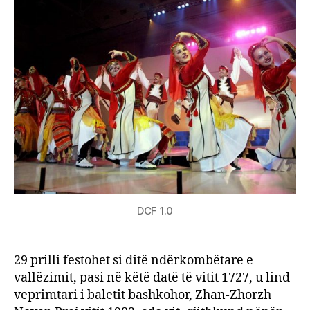
për
të
vallë
DCF 1.0
29 prilli festohet si ditë ndërkombëtare e
vallëzimit, pasi në këtë datë të vitit 1727, u lind
veprimtari i baletit bashkohor, Zhan-Zhorzh