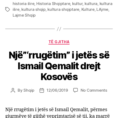
historia ilire
,
Historia Shqiptare
,
kultur
,
kultura
,
kultura
ilire
,
kultura shqip
,
kultura shqiptare
,
Kulture
,
LAjme
,
Tags
Lajme Shqip
Categories
TË GJITHA
Një”‘rrugëtim” i jetës së
Ismail Qemalit drejt
Kosovës
on
By
Shqip
12/06/2019
No Comments
Post
Post
Një”‘
author
date
i
jetës
Një rrugëtim i jetës së Ismail Qemalit, përmes
së
gjurmëve të gjithë veprimtarisë së tij, ka marrë