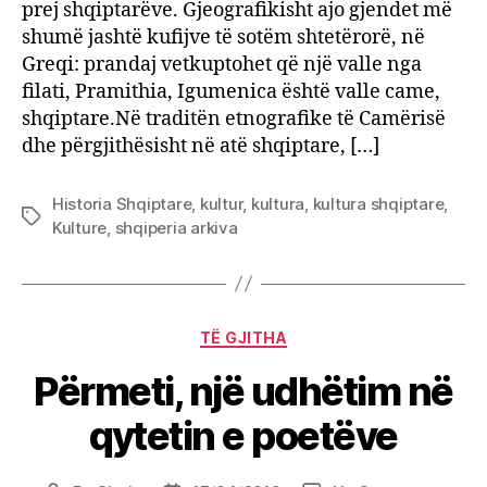
prej shqiptarëve. Gjeografikisht ajo gjendet më
shumë jashtë kufijve të sotëm shtetërorë, në
Greqi: prandaj vetkuptohet që një valle nga
filati, Pramithia, Igumenica është valle came,
shqiptare.Në traditën etnografike të Camërisë
dhe përgjithësisht në atë shqiptare, […]
Historia Shqiptare
,
kultur
,
kultura
,
kultura shqiptare
,
Tags
Kulture
,
shqiperia arkiva
Categories
TË GJITHA
Përmeti, një udhëtim në
qytetin e poetëve