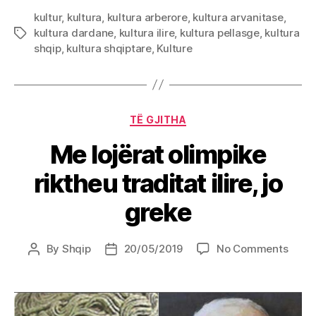
kultur
,
kultura
,
kultura arberore
,
kultura arvanitase
,
kultura dardane
,
kultura ilire
,
kultura pellasge
,
kultura
Tags
shqip
,
kultura shqiptare
,
Kulture
Categories
TË GJITHA
Me lojërat olimpike
riktheu traditat ilire, jo
greke
on
By
Shqip
20/05/2019
No Comments
Post
Post
Me
author
date
lojëra
olimp
rikth