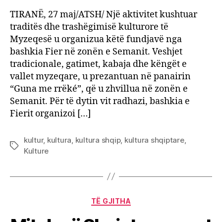
TIRANË, 27 maj/ATSH/ Një aktivitet kushtuar
traditës dhe trashëgimisë kulturore të
Myzeqesë u organizua këtë fundjavë nga
bashkia Fier në zonën e Semanit. Veshjet
tradicionale, gatimet, kabaja dhe këngët e
vallet myzeqare, u prezantuan në panairin
“Guna me rrëké”, që u zhvillua në zonën e
Semanit. Për të dytin vit radhazi, bashkia e
Fierit organizoi […]
kultur
,
kultura
,
kultura shqip
,
kultura shqiptare
,
Tags
Kulture
Categories
TË GJITHA