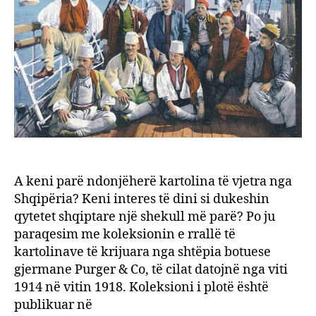
Shqip
1914-
1918
A keni parë ndonjëherë kartolina të vjetra nga
Shqipëria? Keni interes të dini si dukeshin
qytetet shqiptare një shekull më parë? Po ju
paraqesim me koleksionin e rrallë të
kartolinave të krijuara nga shtëpia botuese
gjermane Purger & Co, të cilat datojnë nga viti
1914 në vitin 1918. Koleksioni i plotë është
publikuar në