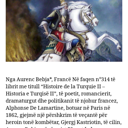
mbre
dhe
simbo
i
shqip
Nga Aurenc Bebja*, Francë Në faqen n°314 të
librit me titull “Histoire de la Turquie II –
Historia e Turqisë II”, të poetit, romancierit,
dramaturgut dhe politikanit të njohur francez,
Alphonse De Lamartine, botuar në Paris në
1862, gjejmë një përshkrim të veçantë për
heroin tonë kombëtar, Gjergj Kastriotin, të cilin,