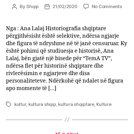
on
By
Shqip
21/02/2020
No Comments
Post
Post
Histo
author
date
shqip
selekt
Nga : Ana Lalaj Historiografia shqiptare
duhe
përgjithësisht është selektive, ndërsa ngjarje
të
dhe figura të ndryshme në të janë censuruar. Ky
bëhet
është pohimi që studiuesja e historisë, Ana
rivler
Lalaj, bën gjatë një bisede për “TemA TV”,
i
ndërsa flet për historinë shqiptare dhe
ngjar
dhe
rivlerësimin e ngjarjeve dhe disa
perso
personaliteteve. Ndërkohë që ndalet në figura
apo momente të […]
kultur
,
kultura shqip
,
kultura shqiptare
,
Kulture
Tags
Categories