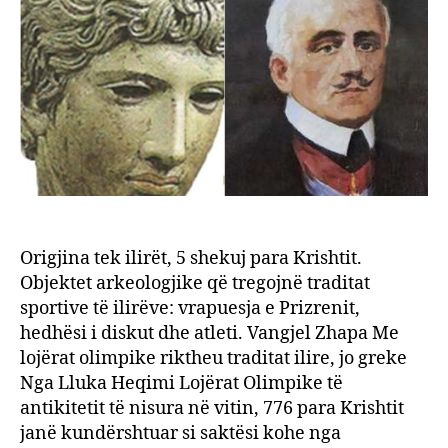
tradit
ilire,
jo
grek
Origjina tek ilirët, 5 shekuj para Krishtit.
Objektet arkeologjike që tregojnë traditat
sportive të ilirëve: vrapuesja e Prizrenit,
hedhësi i diskut dhe atleti. Vangjel Zhapa Me
lojërat olimpike riktheu traditat ilire, jo greke
Nga Lluka Heqimi Lojërat Olimpike të
antikitetit të nisura në vitin, 776 para Krishtit
janë kundërshtuar si saktësi kohe nga