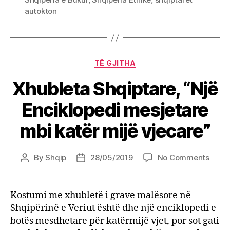
autokton
Categories
TË GJITHA
Xhubleta Shqiptare, “Një
Enciklopedi mesjetare
mbi katër mijë vjecare”
on
By
Shqip
28/05/2019
No Comments
Post
Post
Xhubl
author
date
Shqip
“Një
Kostumi me xhubletë i grave malësore në
Encik
Shqipërinë e Veriut është dhe një enciklopedi e
mesje
botës mesdhetare për katërmijë vjet, por sot gati
mbi