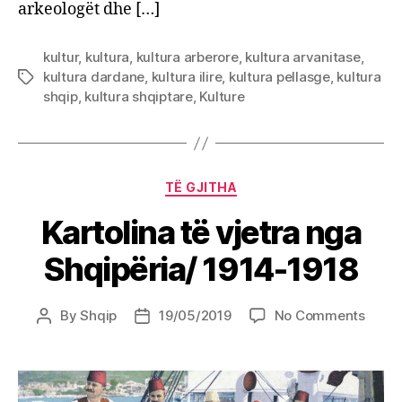
arkeologët dhe […]
kultur
,
kultura
,
kultura arberore
,
kultura arvanitase
,
kultura dardane
,
kultura ilire
,
kultura pellasge
,
kultura
Tags
shqip
,
kultura shqiptare
,
Kulture
Categories
TË GJITHA
Kartolina të vjetra nga
Shqipëria/ 1914-1918
on
By
Shqip
19/05/2019
No Comments
Post
Post
Karto
author
date
të
vjetra
nga