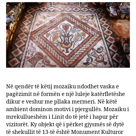
vjeça
i
Linit
gjend
në
Pogr
Në qendër të këtij mozaiku ndodhet vaska e
pagëzimit në formën e një luleje katërfletëshe
dikur e veshur me pllaka mermeri. Në këtë
ambient dominon motivi i pjergullës. Mozaiku i
mrekullueshëm i Linit do të jetë i hapur për
vizitorët. Ky objekt që i përket gjysmës së dytë
të shekullit të 13-të është Monument Kulturor