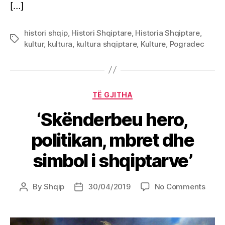
[…]
histori shqip
,
Histori Shqiptare
,
Historia Shqiptare
,
Tags
kultur
,
kultura
,
kultura shqiptare
,
Kulture
,
Pogradec
Categories
TË GJITHA
‘Skënderbeu hero,
politikan, mbret dhe
simbol i shqiptarve’
on
By
Shqip
30/04/2019
No Comments
Post
Post
‘Skë
author
date
hero,
politi