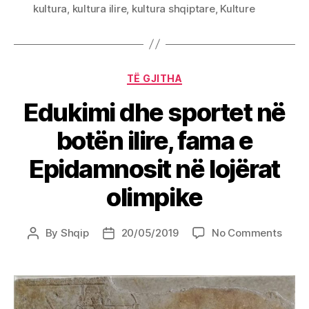
kultura
,
kultura ilire
,
kultura shqiptare
,
Kulture
Categories
TË GJITHA
Edukimi dhe sportet në
botën ilire, fama e
Epidamnosit në lojërat
olimpike
on
By
Shqip
20/05/2019
No Comments
Post
Post
Eduki
author
date
dhe
sport
në
botë