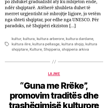
po zhduket gradualisht aty ku mbijeton ende,
katër
ndër shqiptarë. Atëherë xhubleta duhet të
mijë
merret urgjentisht në mbrojtje ligjore, jo vetëm
vjeca
nga shteti shqiptar, por edhe nga UNESCO. Për
paradoks, në Shqipëri ekziston […]
kultur
,
kultura
,
kultura arberore
,
kultura dardane
,
kultura ilire
,
kultura pellasge
,
kultura shqip
,
kultura
Tags
shqiptare
,
Kulture
,
Shqiperia
,
shqiperia arkiva
Categories
LAJME
“Guna me Rrëke”,
promovim traditës dhe
trashëgimisë kulturore