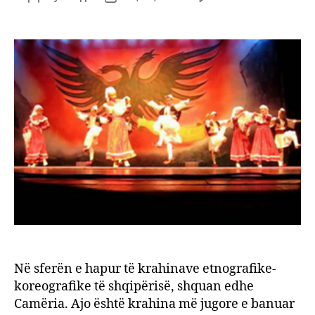
Karak
author
date
e
valle
çame
Në sferën e hapur të krahinave etnografike-
koreografike të shqipërisë, shquan edhe
Camëria. Ajo është krahina më jugore e banuar