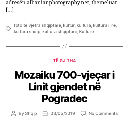
adresën albanianphotography.net, themeluar
[…]
foto te vjetra shqiptare
,
kultur
,
kultura
,
kultura ilire
,
Tags
kultura shqip
,
kultura shqiptare
,
Kulture
Categories
TË GJITHA
Mozaiku 700-vjeçar i
Linit gjendet në
Pogradec
on
By
Shqip
03/05/2019
No Comments
Post
Post
Moza
author
date
700-