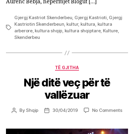
Aurenc Bebja, nëpërmjet Blogut […]
Gjergj Kastriot Skenderbeu
,
Gjergj Kastrioti
,
Gjergj
Kastriotin Skenderbeun
,
kultur
,
kultura
,
kultura
Tags
arberore
,
kultura shqip
,
kultura shqiptare
,
Kulture
,
Skenderbeu
Categories
TË GJITHA
Një ditë veç për të
vallëzuar
on
By
Shqip
30/04/2019
No Comments
Post
Post
Një
author
date
ditë
veç