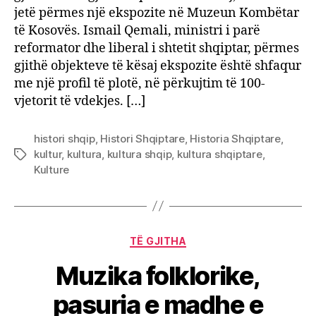
Ismail
jetë përmes një ekspozite në Muzeun Kombëtar
Qemal
të Kosovës. Ismail Qemali, ministri i parë
drejt
reformator dhe liberal i shtetit shqiptar, përmes
Koso
gjithë objekteve të kësaj ekspozite është shfaqur
me një profil të plotë, në përkujtim të 100-
vjetorit të vdekjes. […]
histori shqip
,
Histori Shqiptare
,
Historia Shqiptare
,
kultur
,
kultura
,
kultura shqip
,
kultura shqiptare
,
Tags
Kulture
Categories
TË GJITHA
Muzika folklorike,
pasuria e madhe e