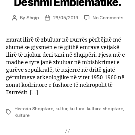
Dëshmi Emblematike.
on
By
Shqip
26/05/2019
No Comments
Post
Post
Durrë
author
date
–
Emra
Emrat ilirë të zbuluar në Durrës përbëjnë më
ilirë,
shumë se gjysmën e të gjithë emrave vetjakë
Dësh
ilirë të njohur deri tani në Shqipëri. Pjesa më e
Emble
madhe e tyre janë zbuluar në mbishkrimet e
gurëve sepulkralë, të nxjerrë në dritë gjatë
gërmimeve arkeologjike në vitet 1950-1960 në
zonat kodrinore e fushore të nekropolit të
Durrësit. […]
Historia Shqiptare
,
kultur
,
kultura
,
kultura shqiptare
,
Tags
Kulture