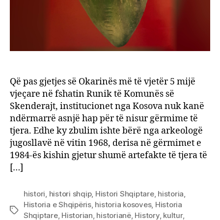
është
zbulu
instr
5
mijë
vjeça
Që pas gjetjes së Okarinës më të vjetër 5 mijë
vjeçare në fshatin Runik të Komunës së
Skenderajt, institucionet nga Kosova nuk kanë
ndërmarrë asnjë hap për të nisur gërmime të
tjera. Edhe ky zbulim ishte bërë nga arkeologë
jugosllavë në vitin 1968, derisa në gërmimet e
1984-ës kishin gjetur shumë artefakte të tjera të
[…]
histori
,
histori shqip
,
Histori Shqiptare
,
historia
,
Historia e Shqipëris
,
historia kosoves
,
Historia
Tags
Shqiptare
,
Historian
,
historianë
,
History
,
kultur
,