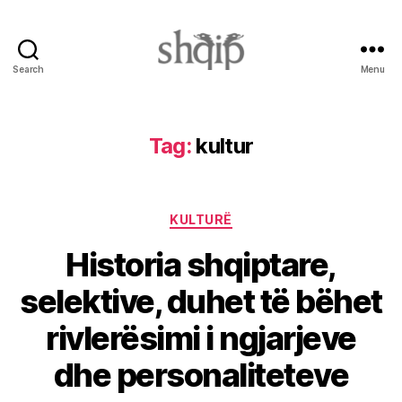
Search
Menu
Shqip.info
Tag:
kultur
Categories
KULTURË
Historia shqiptare,
selektive, duhet të bëhet
rivlerësimi i ngjarjeve
dhe personaliteteve