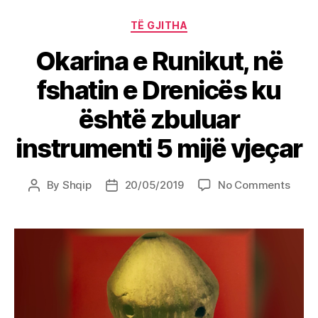
Categories
TË GJITHA
Okarina e Runikut, në
fshatin e Drenicës ku
është zbuluar
instrumenti 5 mijë vjeçar
on
By
Shqip
20/05/2019
No Comments
Post
Post
Okari
author
date
e
Runik
në
fshat
e
Dreni
ku