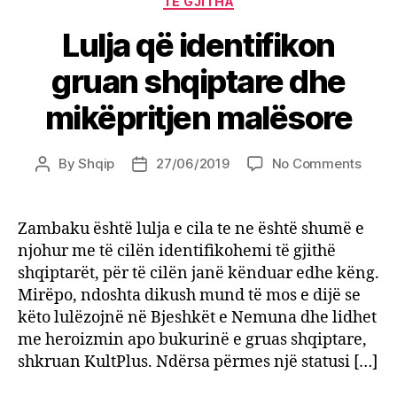
TË GJITHA
Lulja që identifikon
gruan shqiptare dhe
mikëpritjen malësore
on
By
Shqip
27/06/2019
No Comments
Post
Post
Lulja
author
date
që
identi
Zambaku është lulja e cila te ne është shumë e
grua
njohur me të cilën identifikohemi të gjithë
shqip
shqiptarët, për të cilën janë kënduar edhe këng.
dhe
Mirëpo, ndoshta dikush mund të mos e dijë se
mikëp
këto lulëzojnë në Bjeshkët e Nemuna dhe lidhet
malë
me heroizmin apo bukurinë e gruas shqiptare,
shkruan KultPlus. Ndërsa përmes një statusi […]