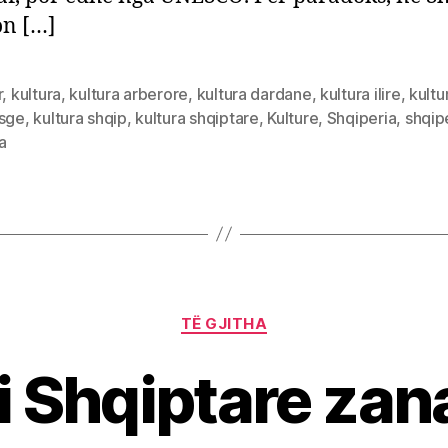
on […]
r
,
kultura
,
kultura arberore
,
kultura dardane
,
kultura ilire
,
kultu
asge
,
kultura shqip
,
kultura shqiptare
,
Kulture
,
Shqiperia
,
shqip
a
Categories
TË GJITHA
i Shqiptare zana