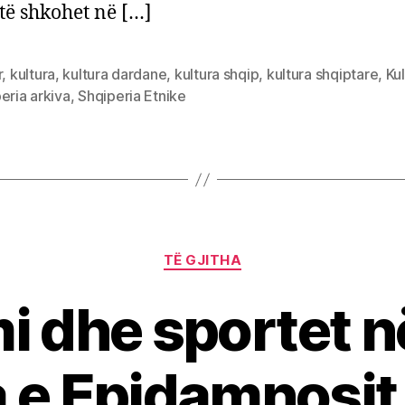
ë shkohet në […]
r
,
kultura
,
kultura dardane
,
kultura shqip
,
kultura shqiptare
,
Ku
eria arkiva
,
Shqiperia Etnike
Categories
TË GJITHA
i dhe sportet n
ma e Epidamnosit 