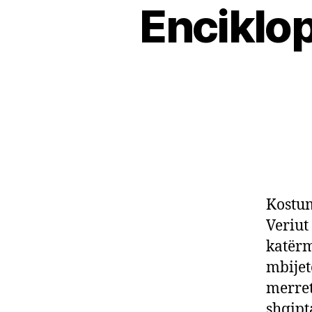
Enciklop
Kostum
Veriut
katërm
mbijet
merret
shqipt