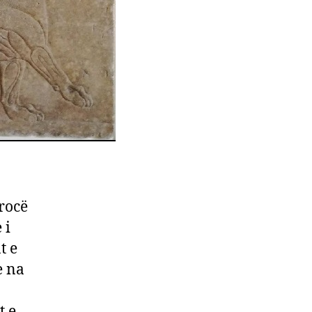
rrocë
 i
t e
e na
t e