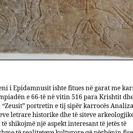
eni i Epidamnusit ishte fitues në garat me ka
mpiadën e 66-të në vitin 516 para Krishtit dhe
 “Zeusit” portretin e tij sipër karrocës Analiza
ve letrare historike dhe të siteve arkeologjik
 të shikojmë një aspekt interesant të jetës të
shme të realiteteve kulturore që përbënin fise