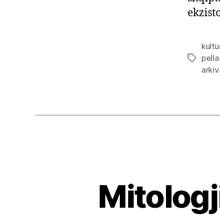
ekzist
kultu
pell
Tags
arkiv
Mitologj