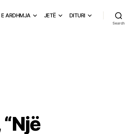
E ARDHMJA
JETË
DITURI
Search
 “Një