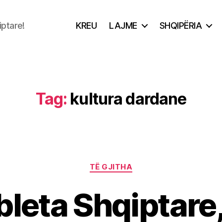
iptare!
KREU
LAJME
SHQIPËRIA
Tag:
kultura dardane
Categories
TË GJITHA
leta Shqiptare,