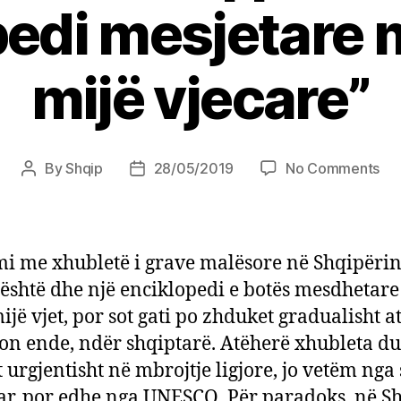
edi mesjetare 
mijë vjecare”
on
By
Shqip
28/05/2019
No Comments
Post
Post
Xhu
author
date
Shq
“Nj
Enc
i me xhubletë i grave malësore në Shqipërin
mes
 është dhe një enciklopedi e botës mesdhetare
mb
ijë vjet, por sot gati po zhduket gradualisht a
kat
mij
on ende, ndër shqiptarë. Atëherë xhubleta du
vje
 urgjentisht në mbrojtje ligjore, jo vetëm nga 
ar, por edhe nga UNESCO. Për paradoks, në S