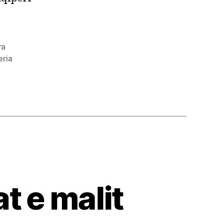
ra
eria
t e malit