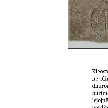
Kleost
në Oli
dhuroi
burime
lejojnë
përdit