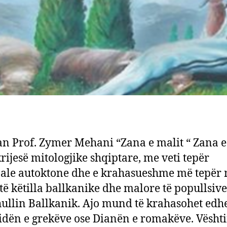
n Prof. Zymer Mehani “Zana e malit “ Zana e
krijesë mitologjike shqiptare, me veti tepër
nale autoktone dhe e krahasueshme më tepër
 të këtilla ballkanike dhe malore të popullsiv
ullin Ballkanik. Ajo mund të krahasohet edh
dën e grekëve ose Dianën e romakëve. Vështi