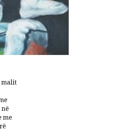
 malit
 me
e në
e me
rë