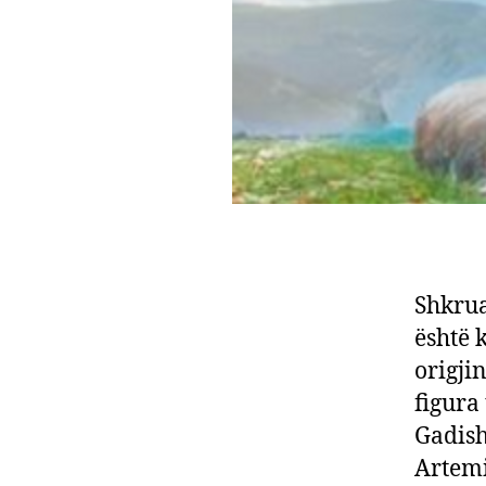
Shkrua
është 
origji
figura
Gadish
Artemi