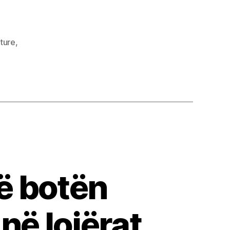
lture
,
ë botën
në lojërat