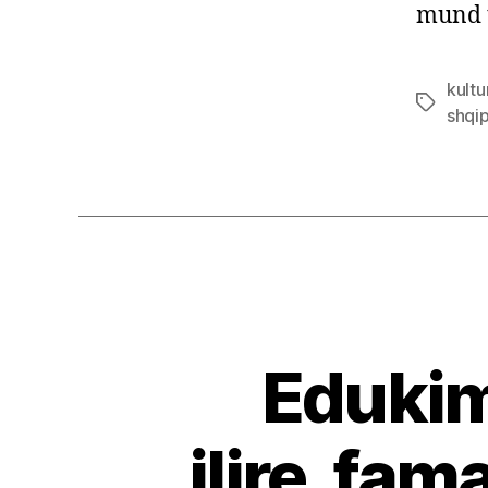
mund t
kultu
Tags
shqip
Edukim
ilire, fa