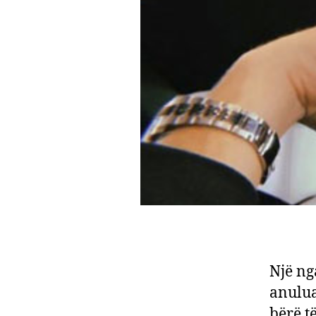
Një ng
anulua
bërë t