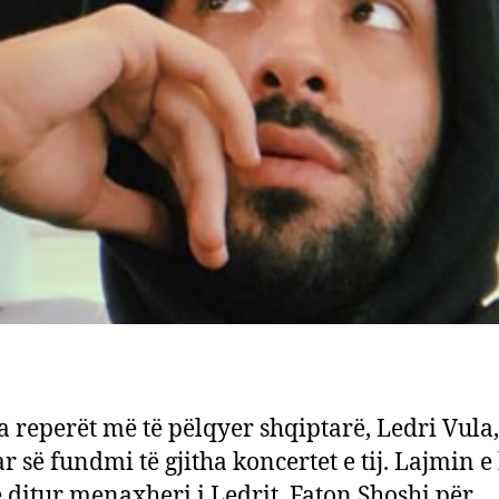
a reperët më të pëlqyer shqiptarë, Ledri Vula,
r së fundmi të gjitha koncertet e tij. Lajmin e
ë ditur menaxheri i Ledrit, Faton Shoshi për