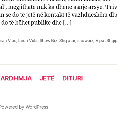
.al’, megjithatë nuk ka dhënë asnjë arsye. ‘Priv
n se do të jetë në kontakt të vazhdueshëm dh
i do të bëhet publike dhe […]
nian Vips
,
Ledri Vula
,
Show Bizi Shqiptar
,
showbiz
,
Vipat Shqip
 ARDHMJA
JETË
DITURI
Powered by WordPress