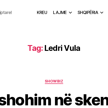
iptare!
KREU
LAJME
SHQIPËRIA
Tag:
Ledri Vula
Categories
SHOWBIZ
 shohim në sken