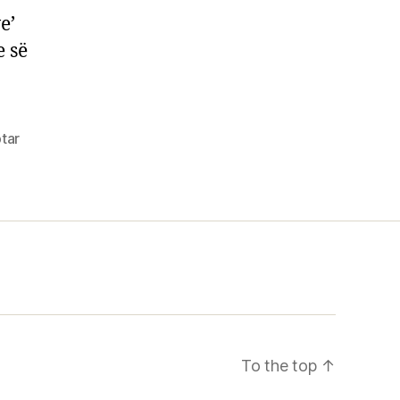
e’
e së
tar
To the top
↑