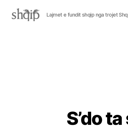
Lajmet e fundit shqip nga trojet Shq
Shqip.info
S’do ta