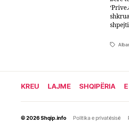
‘Prive
shkrua
shpejt
Alba
Tags
KREU
LAJME
SHQIPËRIA
E
© 2026
Shqip.info
Politika e privatësisë