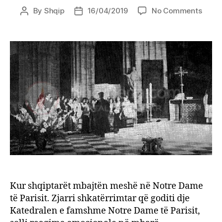
on
By
Shqip
16/04/2019
No Comments
Post
Post
Shqip
author
date
ne
Notre
Dame
Kur
shqip
mbajt
mesh
në
Notre
Dame
të
Parisi
Kur shqiptarët mbajtën meshë në Notre Dame
të Parisit. Zjarri shkatërrimtar që goditi dje
Katedralen e famshme Notre Dame të Parisit,