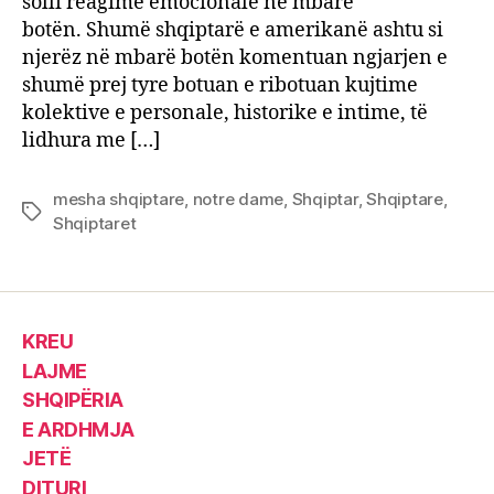
solli reagime emocionale në mbarë
botën. Shumë shqiptarë e amerikanë ashtu si
njerëz në mbarë botën komentuan ngjarjen e
shumë prej tyre botuan e ribotuan kujtime
kolektive e personale, historike e intime, të
lidhura me […]
mesha shqiptare
,
notre dame
,
Shqiptar
,
Shqiptare
,
Tags
Shqiptaret
KREU
LAJME
SHQIPËRIA
E ARDHMJA
JETË
DITURI