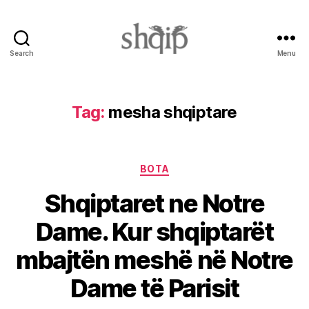
Search
Menu
Shqip.info
Tag:
mesha shqiptare
Categories
BOTA
Shqiptaret ne Notre
Dame. Kur shqiptarët
mbajtën meshë në Notre
Dame të Parisit