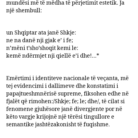
mundësi më të mëdha të përjetimit estetik. Ja
një shembull:
un Shqiptar ata janë Shkje:
ne na danë nji gjak e’ i fe;
n’mëni t’sho’shoqit kemi le:
kemë ndërmjet nji qiellë e’i dhe!…*
Emërtimi i identiteve nacionale të veçanta, më
tej evidencimi i dallimeve dhe konstatimi i
papajtueshmnërisë supreme, fiksohen edhe në
fjalët që rimohen:/Shkje; fe; le; dhe/, të cilat si
fenomene gjuhësore janë divergjente por në
këto vargje krijojnë një tërësi tingullore e
semantike jashtëzakonisht të fuqishme.