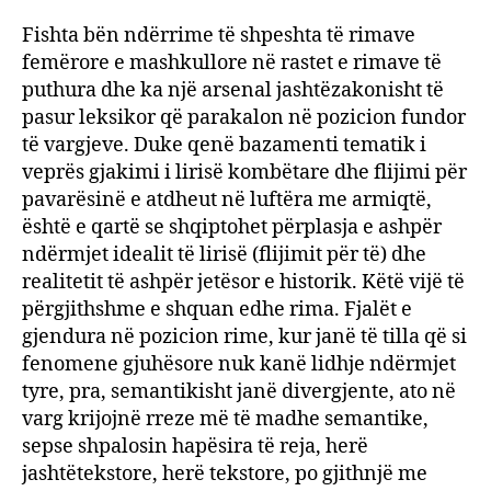
Fishta bën ndërrime të shpeshta të rimave
femërore e mashkullore në rastet e rimave të
puthura dhe ka një arsenal jashtëzakonisht të
pasur leksikor që parakalon në pozicion fundor
të vargjeve. Duke qenë bazamenti tematik i
veprës gjakimi i lirisë kombëtare dhe flijimi për
pavarësinë e atdheut në luftëra me armiqtë,
është e qartë se shqiptohet përplasja e ashpër
ndërmjet idealit të lirisë (flijimit për të) dhe
realitetit të ashpër jetësor e historik. Këtë vijë të
përgjithshme e shquan edhe rima. Fjalët e
gjendura në pozicion rime, kur janë të tilla që si
fenomene gjuhësore nuk kanë lidhje ndërmjet
tyre, pra, semantikisht janë divergjente, ato në
varg krijojnë rreze më të madhe semantike,
sepse shpalosin hapësira të reja, herë
jashtëtekstore, herë tekstore, po gjithnjë me