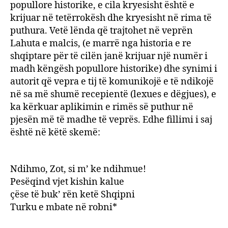
popullore historike, e cila kryesisht është e
krijuar në tetërrokësh dhe kryesisht në rima të
puthura. Vetë lënda që trajtohet në veprën
Lahuta e malcis, (e marrë nga historia e re
shqiptare për të cilën janë krijuar një numër i
madh këngësh popullore historike) dhe synimi i
autorit që vepra e tij të komunikojë e të ndikojë
në sa më shumë recepientë (lexues e dëgjues), e
ka kërkuar aplikimin e rimës së puthur në
pjesën më të madhe të veprës. Edhe fillimi i saj
është në këtë skemë:
Ndihmo, Zot, si m’ ke ndihmue!
Pesëqind vjet kishin kalue
çëse të buk’ rën ketë Shqipni
Turku e mbate në robni*