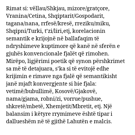
Rimat si: vëllau/Shkjau, mizore/gratçore,
Vranina/Cetina, Shqiptarit/Gospodarit,
tagana/nana, rrfesë/kresë, rreziku/miku,
Shqipni/Turki, t’zi/liri,etj, korelacionin
semantik e krijojnë në ballafaqim të
ndryshimeve kuptimore që kanë në sferën e
gjuhës konvencionale fjalët që rimohen.
Mirëpo, ligjërimi poetik që synon përshkrimet
sa më të detajuara, s’ka si të evitojë edhe
krijimin e rimave nga fjalë që semantikisht
janë mjaft konvergjente si bie fjala:
vetimë/bubullimë, Kosovë/Gjakovë,
nama/gjama, robni/zi, vorrue/pushue,
shkretë/mbetë, Xhemjetit/Mbretit, etj. Një
balansim i këtyre rrymimeve është tipar i
dallueshëm në të gjithë Lahutën e malcis.