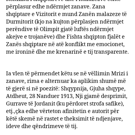
përplasur edhe ndërmjet zanave. Zana
shqiptare e Vizitorit e mund Zanën malazeze të
Durmitorit (kjo na kujton përplasjen ndërmjet
perëndive të Olimpit gjatë luftës ndërmjet
akejve e trojanëve) dhe Fishta shqipton fjalët e
Zanës shqiptare në atë konflikt me emocionet,
me ironinë dhe me krenarinë e tij transparente.
Ia vlen të përmendet këtu se në vëllimin Mrizi i
zanave, rima e alternuar ka aplikim shumë më
të gjerë si në poezitë: Shqypnija, Gjuha shqype,
Atdheut, 28 Nanduer 1913, Nji gjamë desprimit,
Gurrave të Jordanit (ku përdoret strofa safike),
etj.,çka edhe vërteton afinitetin e autorit për
këtë skemë në rastet e theksimit të ndjenjave,
ideve dhe qëndrimeve të tij.