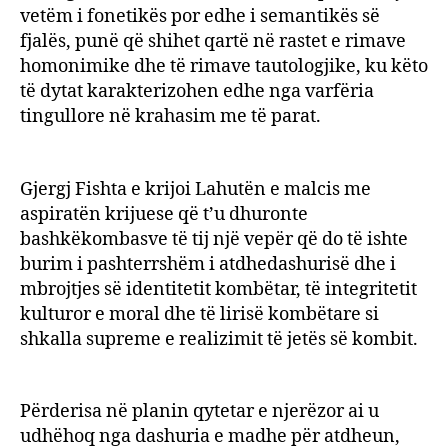
vetëm i fonetikës por edhe i semantikës së
fjalës, punë që shihet qartë në rastet e rimave
homonimike dhe të rimave tautologjike, ku këto
të dytat karakterizohen edhe nga varfëria
tingullore në krahasim me të parat.
Gjergj Fishta e krijoi Lahutën e malcis me
aspiratën krijuese që t’u dhuronte
bashkëkombasve të tij një vepër që do të ishte
burim i pashterrshëm i atdhedashurisë dhe i
mbrojtjes së identitetit kombëtar, të integritetit
kulturor e moral dhe të lirisë kombëtare si
shkalla supreme e realizimit të jetës së kombit.
Përderisa në planin qytetar e njerëzor ai u
udhëhoq nga dashuria e madhe për atdheun,