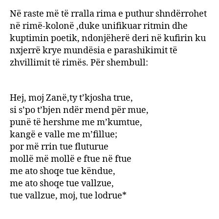
Në raste më të rralla rima e puthur shndërrohet
në rimë-kolonë ,duke unifikuar ritmin dhe
kuptimin poetik, ndonjëherë deri në kufirin ku
nxjerrë krye mundësia e parashikimit të
zhvillimit të rimës. Për shembull:
Hej, moj Zanë,ty t’kjosha true,
si s’po t’bjen ndër mend për mue,
punë të hershme me m’kumtue,
kangë e valle me m’fillue;
por më rrin tue fluturue
mollë më mollë e ftue në ftue
me ato shoqe tue këndue,
me ato shoqe tue vallzue,
tue vallzue, moj, tue lodrue*