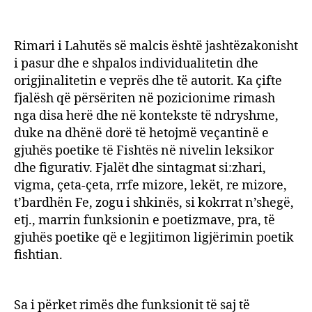
Rimari i Lahutës së malcis është jashtëzakonisht
i pasur dhe e shpalos individualitetin dhe
origjinalitetin e veprës dhe të autorit. Ka çifte
fjalësh që përsëriten në pozicionime rimash
nga disa herë dhe në kontekste të ndryshme,
duke na dhënë dorë të hetojmë veçantinë e
gjuhës poetike të Fishtës në nivelin leksikor
dhe figurativ. Fjalët dhe sintagmat si:zhari,
vigma, çeta-çeta, rrfe mizore, lekët, re mizore,
t’bardhën Fe, zogu i shkinës, si kokrrat n’shegë,
etj., marrin funksionin e poetizmave, pra, të
gjuhës poetike që e legjitimon ligjërimin poetik
fishtian.
Sa i përket rimës dhe funksionit të saj të