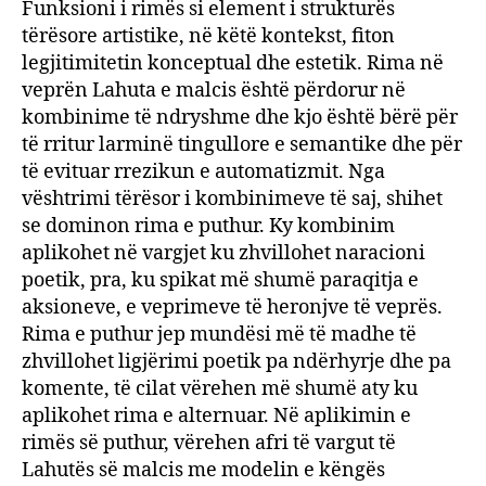
Funksioni i rimës si element i strukturës
tërësore artistike, në këtë kontekst, fiton
legjitimitetin konceptual dhe estetik. Rima në
veprën Lahuta e malcis është përdorur në
kombinime të ndryshme dhe kjo është bërë për
të rritur larminë tingullore e semantike dhe për
të evituar rrezikun e automatizmit. Nga
vështrimi tërësor i kombinimeve të saj, shihet
se dominon rima e puthur. Ky kombinim
aplikohet në vargjet ku zhvillohet naracioni
poetik, pra, ku spikat më shumë paraqitja e
aksioneve, e veprimeve të heronjve të veprës.
Rima e puthur jep mundësi më të madhe të
zhvillohet ligjërimi poetik pa ndërhyrje dhe pa
komente, të cilat vërehen më shumë aty ku
aplikohet rima e alternuar. Në aplikimin e
rimës së puthur, vërehen afri të vargut të
Lahutës së malcis me modelin e këngës