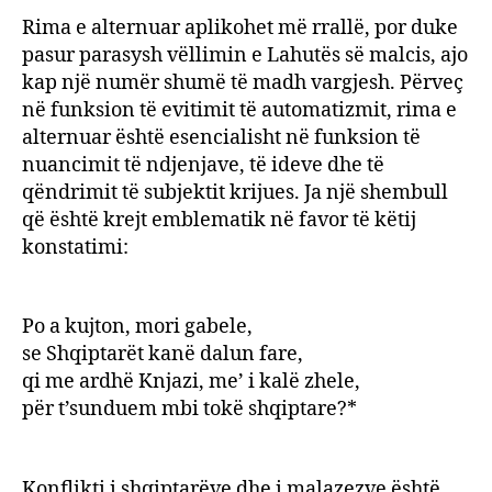
Rima e alternuar aplikohet më rrallë, por duke
pasur parasysh vëllimin e Lahutës së malcis, ajo
kap një numër shumë të madh vargjesh. Përveç
në funksion të evitimit të automatizmit, rima e
alternuar është esencialisht në funksion të
nuancimit të ndjenjave, të ideve dhe të
qëndrimit të subjektit krijues. Ja një shembull
që është krejt emblematik në favor të këtij
konstatimi:
Po a kujton, mori gabele,
se Shqiptarët kanë dalun fare,
qi me ardhë Knjazi, me’ i kalë zhele,
për t’sunduem mbi tokë shqiptare?*
Konflikti i shqiptarëve dhe i malazezve është