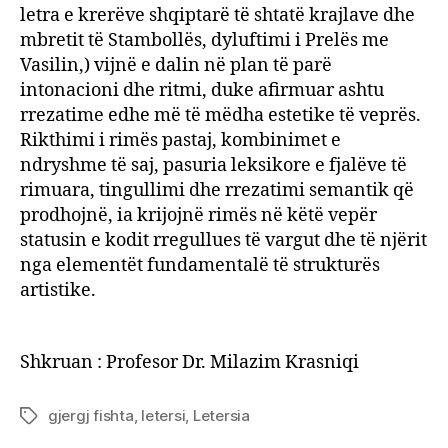
letra e krerëve shqiptarë të shtatë krajlave dhe
mbretit të Stambollës, dyluftimi i Prelës me
Vasilin,) vijnë e dalin në plan të parë
intonacioni dhe ritmi, duke afirmuar ashtu
rrezatime edhe më të mëdha estetike të veprës.
Rikthimi i rimës pastaj, kombinimet e
ndryshme të saj, pasuria leksikore e fjalëve të
rimuara, tingullimi dhe rrezatimi semantik që
prodhojnë, ia krijojnë rimës në këtë vepër
statusin e kodit rregullues të vargut dhe të njërit
nga elementët fundamentalë të strukturës
artistike.
Shkruan : Profesor Dr. Milazim Krasniqi
gjergj fishta
,
letersi
,
Letersia
Tags