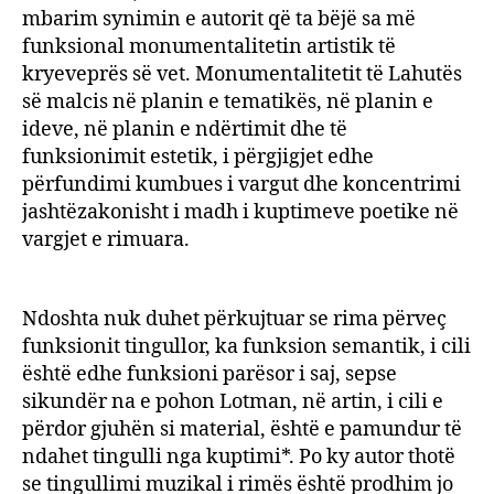
mbarim synimin e autorit që ta bëjë sa më
funksional monumentalitetin artistik të
kryeveprës së vet. Monumentalitetit të Lahutës
së malcis në planin e tematikës, në planin e
ideve, në planin e ndërtimit dhe të
funksionimit estetik, i përgjigjet edhe
përfundimi kumbues i vargut dhe koncentrimi
jashtëzakonisht i madh i kuptimeve poetike në
vargjet e rimuara.
Ndoshta nuk duhet përkujtuar se rima përveç
funksionit tingullor, ka funksion semantik, i cili
është edhe funksioni parësor i saj, sepse
sikundër na e pohon Lotman, në artin, i cili e
përdor gjuhën si material, është e pamundur të
ndahet tingulli nga kuptimi*. Po ky autor thotë
se tingullimi muzikal i rimës është prodhim jo