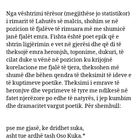
Nga vështrimi tërësor (megjithëse jo statistikor)
i rimarit të Lahutës së malcis, shohim se në
pozicion të fjalëve të rimuara më me shumicë
janë fjalët emra. Fishta është poet epik që e
shtrin ligjërimin e vet në gjerësi dhe që di të
theksojë emra heronjsh, toponime, dukuri, të
cilat duke u vënë në pozicion ku krijojnë
korelacione me fjalë të tjera, theksohen më
shumë dhe bëhen qendra të theksimit të ideve e
të kuptimeve poetike. Theksimi i emrave të
heronjve dhe veprimeve të tyre me ndikesë në
fatet njerëzore po edhe të natyrës, i jep kumbim
dhe dramacitet vargut poetik. Për shembull:
pse me gjasë, ke dridhet suka,
asht tue ardhë tash Oso Kuka.*