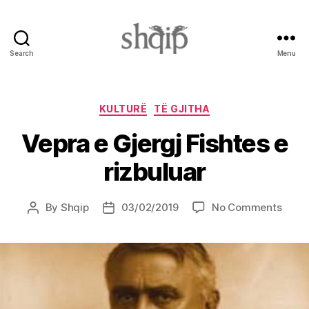
Search
Menu
Shqip.info
Categories
KULTURË
TË GJITHA
Vepra e Gjergj Fishtes e
rizbuluar
on
By
Shqip
03/02/2019
No Comments
Post
Post
Vepr
author
date
e
Gjerg
Fisht
e
rizbu