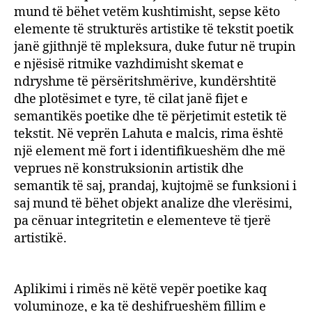
mund të bëhet vetëm kushtimisht, sepse këto
elemente të strukturës artistike të tekstit poetik
janë gjithnjë të mpleksura, duke futur në trupin
e njësisë ritmike vazhdimisht skemat e
ndryshme të përsëritshmërive, kundërshtitë
dhe plotësimet e tyre, të cilat janë fijet e
semantikës poetike dhe të përjetimit estetik të
tekstit. Në veprën Lahuta e malcis, rima është
një element më fort i identifikueshëm dhe më
veprues në konstruksionin artistik dhe
semantik të saj, prandaj, kujtojmë se funksioni i
saj mund të bëhet objekt analize dhe vlerësimi,
pa cënuar integritetin e elementeve të tjerë
artistikë.
Aplikimi i rimës në këtë vepër poetike kaq
voluminoze, e ka të deshifrueshëm fillim e