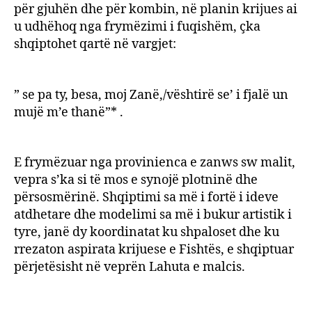
për gjuhën dhe për kombin, në planin krijues ai
u udhëhoq nga frymëzimi i fuqishëm, çka
shqiptohet qartë në vargjet:
” se pa ty, besa, moj Zanë,/vështirë se’ i fjalë un
mujë m’e thanë”* .
E frymëzuar nga provinienca e zanws sw malit,
vepra s’ka si të mos e synojë plotninë dhe
përsosmërinë. Shqiptimi sa më i fortë i ideve
atdhetare dhe modelimi sa më i bukur artistik i
tyre, janë dy koordinatat ku shpaloset dhe ku
rrezaton aspirata krijuese e Fishtës, e shqiptuar
përjetësisht në veprën Lahuta e malcis.