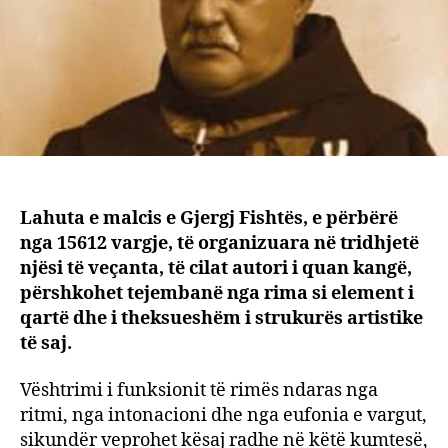
Lahuta e malcis e Gjergj Fishtës, e përbërë
nga 15612 vargje, të organizuara në tridhjetë
njësi të veçanta, të cilat autori i quan kangë,
përshkohet tejembanë nga rima si element i
qartë dhe i theksueshëm i strukurës artistike
të saj.
Vështrimi i funksionit të rimës ndaras nga
ritmi, nga intonacioni dhe nga eufonia e vargut,
sikundër veprohet kësaj radhe në këtë kumtesë,