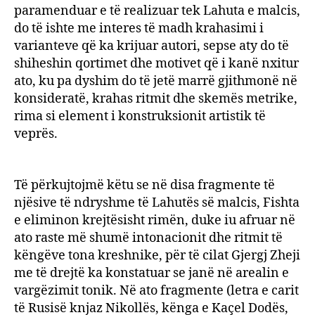
paramenduar e të realizuar tek Lahuta e malcis,
do të ishte me interes të madh krahasimi i
varianteve që ka krijuar autori, sepse aty do të
shiheshin qortimet dhe motivet që i kanë nxitur
ato, ku pa dyshim do të jetë marrë gjithmonë në
konsideratë, krahas ritmit dhe skemës metrike,
rima si element i konstruksionit artistik të
veprës.
Të përkujtojmë këtu se në disa fragmente të
njësive të ndryshme të Lahutës së malcis, Fishta
e eliminon krejtësisht rimën, duke iu afruar në
ato raste më shumë intonacionit dhe ritmit të
këngëve tona kreshnike, për të cilat Gjergj Zheji
me të drejtë ka konstatuar se janë në arealin e
vargëzimit tonik. Në ato fragmente (letra e carit
të Rusisë knjaz Nikollës, kënga e Kaçel Dodës,