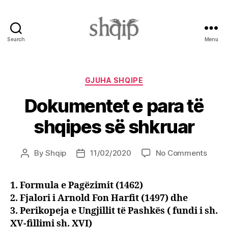
Search
Menu
Shqip.info
Categories
GJUHA SHQIPE
Dokumentet e para të
shqipes së shkruar
on
By
Shqip
11/02/2020
No Comments
Post
Post
Doku
author
date
e
1. Formula e Pagëzimit (1462)
para
2. Fjalori i Arnold Fon Harfit (1497) dhe
të
shqip
3. Perikopeja e Ungjillit të Pashkës ( fundi i sh.
së
XV-fillimi sh. XVI)