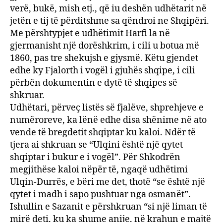
verë, bukë, mish etj., që iu deshën udhëtarit në
jetën e tij të përditshme sa qëndroi ne Shqipëri.
Me përshtypjet e udhëtimit Harfi la në
gjermanisht një dorëshkrim, i cili u botua më
1860, pas tre shekujsh e gjysmë. Këtu gjendet
edhe ky Fjalorth i vogël i gjuhës shqipe, i cili
përbën dokumentin e dytë të shqipes së
shkruar.
Udhëtari, përveç listës së fjalëve, shprehjeve e
numëroreve, ka lënë edhe disa shënime në ato
vende të bregdetit shqiptar ku kaloi. Ndër të
tjera ai shkruan se “Ulqini është një qytet
shqiptar i bukur e i vogël”. Për Shkodrën
megjithëse kaloi nëpër të, ngaqë udhëtimi
Ulqin-Durrës, e bëri me det, thotë “se është një
qytet i madh i sapo pushtuar nga osmanët”.
Ishullin e Sazanit e përshkruan “si një liman të
mirë deti, ku ka shume anije, në krahun e majtë