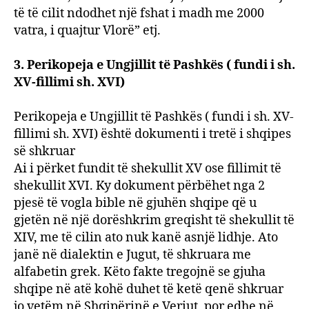
të të cilit ndodhet një fshat i madh me 2000
vatra, i quajtur Vlorë” etj.
3. Perikopeja e Ungjillit të Pashkës ( fundi i sh.
XV-fillimi sh. XVI)
Perikopeja e Ungjillit të Pashkës ( fundi i sh. XV-
fillimi sh. XVI) është dokumenti i tretë i shqipes
së shkruar
Ai i përket fundit të shekullit XV ose fillimit të
shekullit XVI. Ky dokument përbëhet nga 2
pjesë të vogla bible në gjuhën shqipe që u
gjetën në një dorëshkrim greqisht të shekullit të
XIV, me të cilin ato nuk kanë asnjë lidhje. Ato
janë në dialektin e Jugut, të shkruara me
alfabetin grek. Këto fakte tregojnë se gjuha
shqipe në atë kohë duhet të ketë qenë shkruar
jo vetëm në Shqipërinë e Veriut, por edhe në