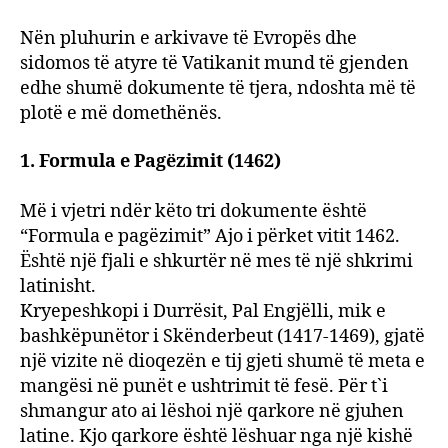
shkru
Nën pluhurin e arkivave të Evropës dhe
sidomos të atyre të Vatikanit mund të gjenden
edhe shumë dokumente të tjera, ndoshta më të
plotë e më domethënës.
1. Formula e Pagëzimit (1462)
Më i vjetri ndër këto tri dokumente është
“Formula e pagëzimit” Ajo i përket vitit 1462.
Është një fjali e shkurtër në mes të një shkrimi
latinisht.
Kryepeshkopi i Durrësit, Pal Engjëlli, mik e
bashkëpunëtor i Skënderbeut (1417-1469), gjatë
një vizite në dioqezën e tij gjeti shumë të meta e
mangësi në punët e ushtrimit të fesë. Për t`i
shmangur ato ai lëshoi një qarkore në gjuhen
latine. Kjo qarkore është lëshuar nga një kishë