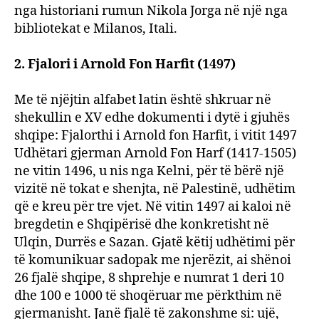
nga historiani rumun Nikola Jorga në një nga
bibliotekat e Milanos, Itali.
2. Fjalori i Arnold Fon Harfit (1497)
Me të njëjtin alfabet latin është shkruar në
shekullin e XV edhe dokumenti i dytë i gjuhës
shqipe: Fjalorthi i Arnold fon Harfit, i vitit 1497
Udhëtari gjerman Arnold Fon Harf (1417-1505)
ne vitin 1496, u nis nga Kelni, për të bërë një
vizitë në tokat e shenjta, në Palestinë, udhëtim
që e kreu për tre vjet. Në vitin 1497 ai kaloi në
bregdetin e Shqipërisë dhe konkretisht në
Ulqin, Durrës e Sazan. Gjatë këtij udhëtimi për
të komunikuar sadopak me njerëzit, ai shënoi
26 fjalë shqipe, 8 shprehje e numrat 1 deri 10
dhe 100 e 1000 të shoqëruar me përkthim në
gjermanisht. Janë fjalë të zakonshme si: ujë,