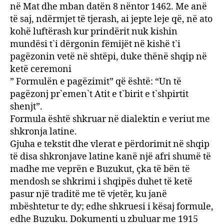
në Mat dhe mban datën 8 nëntor 1462. Me anë
të saj, ndërmjet të tjerash, ai jepte leje që, në ato
kohë luftërash kur prindërit nuk kishin
mundësi t`i dërgonin fëmijët në kishë t`i
pagëzonin vetë në shtëpi, duke thënë shqip në
ketë ceremoni
” Formulën e pagëzimit” që është: “Un të
pagëzonj pr`emen`t Atit e t`birit e t`shpirtit
shenjt”.
Formula është shkruar në dialektin e veriut me
shkronja latine.
Gjuha e tekstit dhe vlerat e përdorimit në shqip
të disa shkronjave latine kanë një afri shumë të
madhe me veprën e Buzukut, çka të bën të
mendosh se shkrimi i shqipës duhet të ketë
pasur një traditë me të vjetër, ku janë
mbështetur te dy; edhe shkruesi i kësaj formule,
edhe Buzuku. Dokumenti u zbuluar me 1915