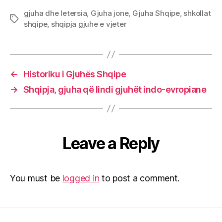
gjuha dhe letersia
,
Gjuha jone
,
Gjuha Shqipe
,
shkollat
Tags
shqipe
,
shqipja gjuhe e vjeter
←
Historiku i Gjuhës Shqipe
→
Shqipja, gjuha që lindi gjuhët indo-evropiane
Leave a Reply
You must be
logged in
to post a comment.