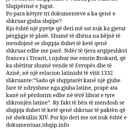
Shqipërinë e Jugut.
Po para këtyre tri dokumenteve a ka qenë e
shkruar gjuha shqipe?
Kjo është një pyetje që deri më sot nuk ka gjetur
përgjigje të plotë. Shumë të dhëna na bëjnë të
mendojmë se shqipja duhet të ketë qenë
shkruar edhe me parë. Ndër të tjera arqipeshkvi
francez i Tivarit, i njohur me emrin Brokard, që
ka shëtitur shumë vende të Evropës dhe të
Azisë, në një relacion latinisht të vitit 1332
shkruante:”Sado që shqiptarët kanë një gjuhe
fare të ndryshme nga gjuha latine, prapë ata
kanë në përdorim edhe në tërë librat e tyre
shkronjën latine”. Ky fakt të bën të mendosh se
shqipja duhet të ketë qenë shkruar të paktën që
në shekullin XIV. Por kjo deri me sot nuk është e
dokumentuar./shqip.info